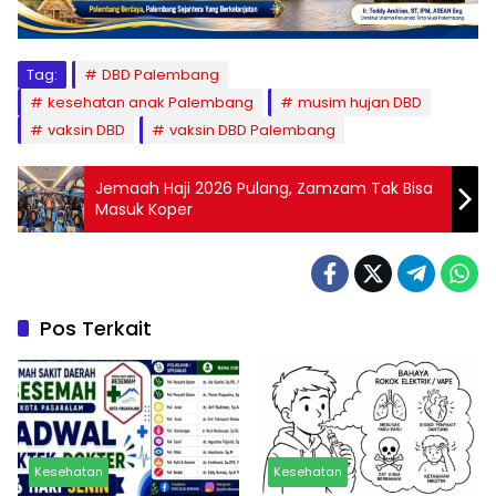
Tag:
DBD Palembang
kesehatan anak Palembang
musim hujan DBD
vaksin DBD
vaksin DBD Palembang
Jemaah Haji 2026 Pulang, Zamzam Tak Bisa
Masuk Koper
Pos Terkait
Kesehatan
Kesehatan