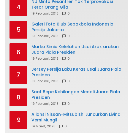
NU Minta Pesantren Tak Terprovokasi
4
Teror Orang Gila
19 Februari, 2018
0
Galeri Foto Klub Sepakbola Indonesia
5
Persija Jakarta
19 Februari, 2018
0
Marko Simic Kelelahan Usai Arak arakan
6
Juara Piala Presiden
19 Februari, 2018
0
Jersey Persija Laku Keras Usai Juara Piala
7
Presiden
19 Februari, 2018
0
Saat Bepe Kehilangan Medali Juara Piala
8
Presiden
19 Februari, 2018
0
Aliansi Nissan-Mitsubishi Luncurkan Livina
9
Versi Mungil
14 Maret, 2023
0