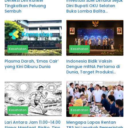
Deteksi Dini Kanker
Investasi SDM Dimulai Sejak
Tingkatkan Peluang
Dini Bupati OKU Selatan
Sembuh
Buka Lomba Balita
Indonesia 2026
Kesehatan
Kesehatan
Plasma Darah, ‘Emas Cair’
Indonesia Bidik Vaksin
yang Kini Diburu Dunia
Dengue mRNA Pertama di
Dunia, Target Produksi
Penuh Sebelum 2030
Kesehatan
Kesehatan
Lari Antara Jam 11.00–14.00
Mengapa Lapas Rentan
Siang: Manfaat, Risiko, Tips
TB? Ini Langkah Pemerintah