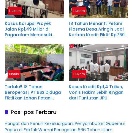
Hukrim
Hukrim
Kasus Korupsi Proyek
18 Tahun Menanti: Petani
Jalan Rp1,49 Miliar di
Plasma Desa Aringin Jadi
Pagaralam Memasuki
Korban Kredit Fiktif Rp760
Babak Akhir, Enam
M PT BSS
Terdakwa Dituntut 2,5
Tahun Penjara
Bisnis
Hukrim
Terlalu!! 18 Tahun
Kasus Kredit Rp1,4 Triliun,
Beroperasi, PT BSS Diduga
Vonis Hakim Lebih Ringan
Fiktifkan Lahan Petani
dari Tuntutan JPU
Plasma Desa Aringin
Pos-pos Terbaru
Hangat dan Penuh Kekeluargaan, Penyambutan Gubernur
Papua di Fakfak Warnai Peringatan 666 Tahun Islam