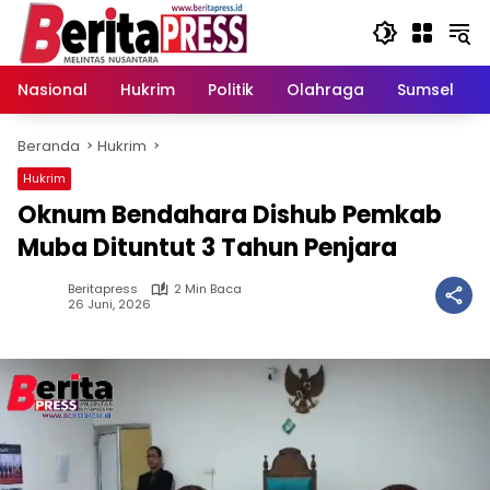
Langsung
ke
konten
Nasional
Hukrim
Politik
Olahraga
Sumsel
Beranda
Hukrim
Hukrim
Oknum Bendahara Dishub Pemkab
Muba Dituntut 3 Tahun Penjara
Beritapress
2 Min Baca
26 Juni, 2026