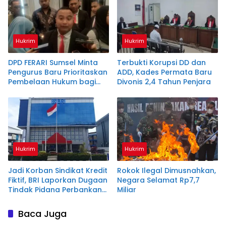
Hukrim
Hukrim
DPD FERARI Sumsel Minta
Terbukti Korupsi DD dan
Pengurus Baru Prioritaskan
ADD, Kades Permata Baru
Pembelaan Hukum bagi
Divonis 2,4 Tahun Penjara
Masyarakat Kecil
Hukrim
Hukrim
Jadi Korban Sindikat Kredit
Rokok Ilegal Dimusnahkan,
Fiktif, BRI Laporkan Dugaan
Negara Selamat Rp7,7
Tindak Pidana Perbankan
Miliar
& Apresiasi Langkah Cepat
Polda Sumsel
Baca Juga