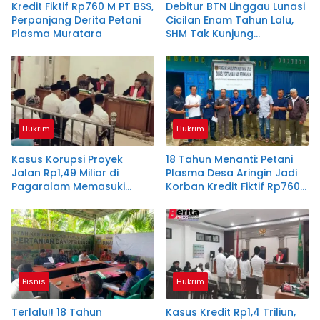
Kredit Fiktif Rp760 M PT BSS,
Debitur BTN Linggau Lunasi
Perpanjang Derita Petani
Cicilan Enam Tahun Lalu,
Plasma Muratara
SHM Tak Kunjung
Diserahkan
Hukrim
Hukrim
Kasus Korupsi Proyek
18 Tahun Menanti: Petani
Jalan Rp1,49 Miliar di
Plasma Desa Aringin Jadi
Pagaralam Memasuki
Korban Kredit Fiktif Rp760
Babak Akhir, Enam
M PT BSS
Terdakwa Dituntut 2,5
Tahun Penjara
Bisnis
Hukrim
Terlalu!! 18 Tahun
Kasus Kredit Rp1,4 Triliun,