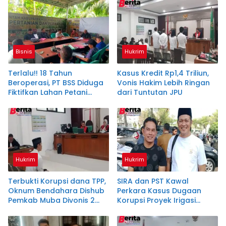
Terdakwa Dituntut 2,5
Tahun Penjara
Bisnis
Hukrim
Terlalu!! 18 Tahun
Kasus Kredit Rp1,4 Triliun,
Beroperasi, PT BSS Diduga
Vonis Hakim Lebih Ringan
Fiktifkan Lahan Petani
dari Tuntutan JPU
Plasma Desa Aringin
Hukrim
Hukrim
Terbukti Korupsi dana TPP,
SIRA dan PST Kawal
Oknum Bendahara Dishub
Perkara Kasus Dugaan
Pemkab Muba Divonis 2
Korupsi Proyek Irigasi
Tahun
Ataran Air Lemutu Muara
Enim