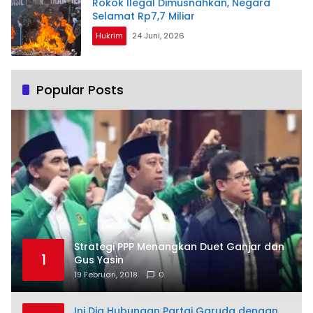
Rokok Ilegal Dimusnahkan, Negara
Selamat Rp7,7 Miliar
Hukrim
24 Juni, 2026
Popular Posts
Strategi PPP Menangkan Duet Ganjar dan
1
Gus Yasin
19 Februari, 2018
0
Ini Dia Hubungan Partai Garuda dengan