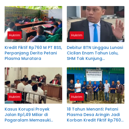
Hukrim
Hukrim
Kredit Fiktif Rp760 M PT BSS,
Debitur BTN Linggau Lunasi
Perpanjang Derita Petani
Cicilan Enam Tahun Lalu,
Plasma Muratara
SHM Tak Kunjung
Diserahkan
Hukrim
Hukrim
Kasus Korupsi Proyek
18 Tahun Menanti: Petani
Jalan Rp1,49 Miliar di
Plasma Desa Aringin Jadi
Pagaralam Memasuki
Korban Kredit Fiktif Rp760
Babak Akhir, Enam
M PT BSS