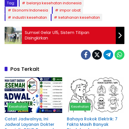
Tag:
belanja kesehatan indonesia
Ekonomi Indonesia
impor obat
industri kesehatan
ketahanan kesehatan
Sumsel Gelar U15, Sistem Titipan
Disingkirkan
Pos Terkait
Kesehatan
Kesehatan
Catat Jadwalnya, Ini
Bahaya Rokok Elektrik: 7
Jadwal Layanan Dokter
Fakta Masih Banyak