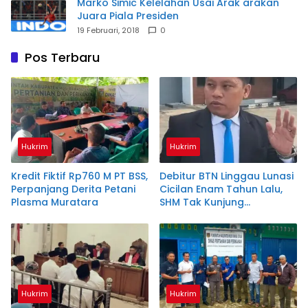
Marko Simic Kelelahan Usai Arak arakan
Juara Piala Presiden
19 Februari, 2018
0
Pos Terbaru
Hukrim
Hukrim
Kredit Fiktif Rp760 M PT BSS,
Debitur BTN Linggau Lunasi
Perpanjang Derita Petani
Cicilan Enam Tahun Lalu,
Plasma Muratara
SHM Tak Kunjung
Diserahkan
Hukrim
Hukrim