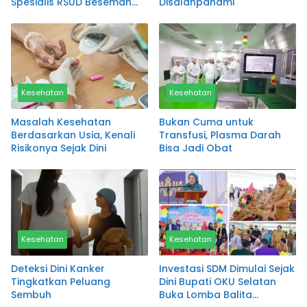
Spesialis RSUD Besemah
Disalahpahami
Pagaralam
Kesehatan
Kesehatan
Masalah Kesehatan
Bukan Cuma untuk
Berdasarkan Usia, Kenali
Transfusi, Plasma Darah
Risikonya Sejak Dini
Bisa Jadi Obat
Kesehatan
Kesehatan
Deteksi Dini Kanker
Investasi SDM Dimulai Sejak
Tingkatkan Peluang
Dini Bupati OKU Selatan
Sembuh
Buka Lomba Balita