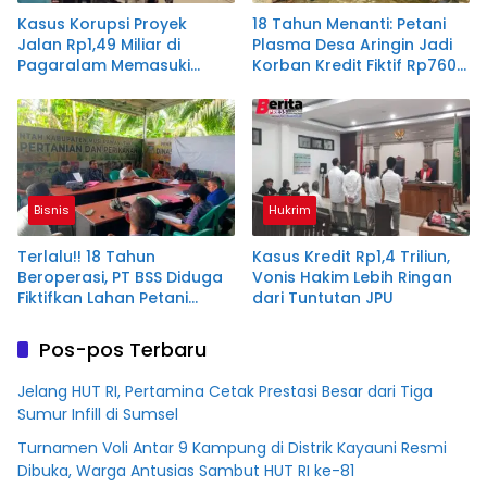
Kasus Korupsi Proyek
18 Tahun Menanti: Petani
Jalan Rp1,49 Miliar di
Plasma Desa Aringin Jadi
Pagaralam Memasuki
Korban Kredit Fiktif Rp760
Babak Akhir, Enam
M PT BSS
Terdakwa Dituntut 2,5
Tahun Penjara
Bisnis
Hukrim
Terlalu!! 18 Tahun
Kasus Kredit Rp1,4 Triliun,
Beroperasi, PT BSS Diduga
Vonis Hakim Lebih Ringan
Fiktifkan Lahan Petani
dari Tuntutan JPU
Plasma Desa Aringin
Pos-pos Terbaru
Jelang HUT RI, Pertamina Cetak Prestasi Besar dari Tiga
Sumur Infill di Sumsel
Turnamen Voli Antar 9 Kampung di Distrik Kayauni Resmi
Dibuka, Warga Antusias Sambut HUT RI ke-81