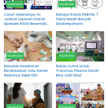
Kesehatan
Kesehatan
Catat Jadwalnya, Ini
Bahaya Rokok Elektrik: 7
Jadwal Layanan Dokter
Fakta Masih Banyak
Spesialis RSUD Besemah
Disalahpahami
Pagaralam
Kesehatan
Kesehatan
Masalah Kesehatan
Bukan Cuma untuk
Berdasarkan Usia, Kenali
Transfusi, Plasma Darah
Risikonya Sejak Dini
Bisa Jadi Obat
Kesehatan
Kesehatan