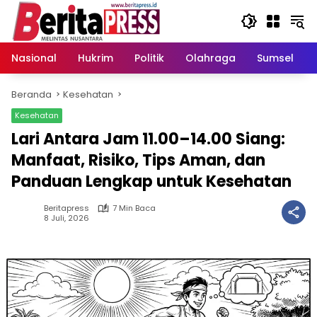
Langsung
ke
konten
Nasional
Hukrim
Politik
Olahraga
Sumsel
Beranda
Kesehatan
Kesehatan
Lari Antara Jam 11.00–14.00 Siang:
Manfaat, Risiko, Tips Aman, dan
Panduan Lengkap untuk Kesehatan
Beritapress
7 Min Baca
8 Juli, 2026