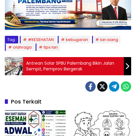
Tag:
#KESEHATAN
kebugaran
lari siang
olahraga
tips lari
Antrean Solar SPBU Palembang Bikin Jalan
Sempit, Pemprov Bergerak
Pos Terkait