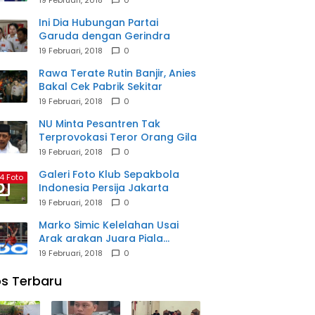
Ini Dia Hubungan Partai
Garuda dengan Gerindra
19 Februari, 2018
0
Rawa Terate Rutin Banjir, Anies
Bakal Cek Pabrik Sekitar
19 Februari, 2018
0
NU Minta Pesantren Tak
Terprovokasi Teror Orang Gila
19 Februari, 2018
0
Galeri Foto Klub Sepakbola
4 Foto
Indonesia Persija Jakarta
19 Februari, 2018
0
Marko Simic Kelelahan Usai
Arak arakan Juara Piala
Presiden
19 Februari, 2018
0
s Terbaru