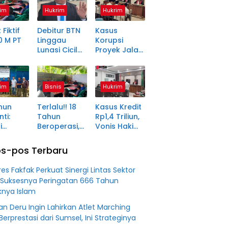
im
Hukrim
Hukrim
 Fiktif
Debitur BTN
Kasus
0 M PT
Linggau
Korupsi
Lunasi Cicilan
Proyek Jalan
anjang
Enam Tahun
Rp1,49 Miliar
a Petani
Lalu, SHM Tak
di
ma
Kunjung
Pagaralam
im
Bisnis
Hukrim
tara
Diserahkan
Memasuki
Babak Akhir,
hun
Terlalu!! 18
Kasus Kredit
Enam
ti:
Tahun
Rp1,4 Triliun,
Terdakwa
i
Beroperasi,
Vonis Hakim
Dituntut 2,5
ma Desa
PT BSS
Lebih Ringan
Tahun
in Jadi
Diduga
dari
Penjara
s-pos Terbaru
an
Fiktifkan
Tuntutan JPU
 Fiktif
Lahan Petani
es Fakfak Perkuat Sinergi Lintas Sektor
0 M PT
Plasma Desa
Suksesnya Peringatan 666 Tahun
Aringin
nya Islam
n Deru Ingin Lahirkan Atlet Marching
Berprestasi dari Sumsel, Ini Strateginya