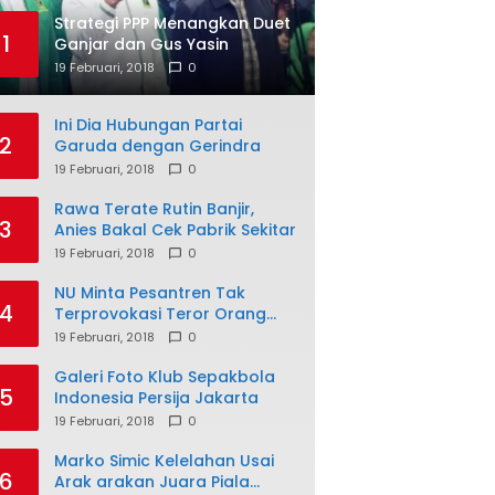
Strategi PPP Menangkan Duet
1
Ganjar dan Gus Yasin
19 Februari, 2018
0
Ini Dia Hubungan Partai
2
Garuda dengan Gerindra
19 Februari, 2018
0
Rawa Terate Rutin Banjir,
3
Anies Bakal Cek Pabrik Sekitar
19 Februari, 2018
0
NU Minta Pesantren Tak
4
Terprovokasi Teror Orang
Gila
19 Februari, 2018
0
Galeri Foto Klub Sepakbola
5
Indonesia Persija Jakarta
19 Februari, 2018
0
Marko Simic Kelelahan Usai
6
Arak arakan Juara Piala