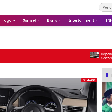
ahraga
Sumsel
Bisnis
Entertainment
TNI
Kapolres Fakfak P
Sektor Demi Suk
Tahun Masuknya
03:44:00