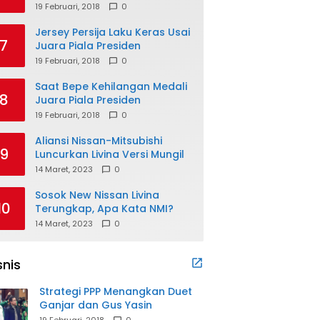
Presiden
19 Februari, 2018
0
Jersey Persija Laku Keras Usai
7
Juara Piala Presiden
19 Februari, 2018
0
Saat Bepe Kehilangan Medali
8
Juara Piala Presiden
19 Februari, 2018
0
Aliansi Nissan-Mitsubishi
9
Luncurkan Livina Versi Mungil
14 Maret, 2023
0
Sosok New Nissan Livina
10
Terungkap, Apa Kata NMI?
14 Maret, 2023
0
snis
Strategi PPP Menangkan Duet
Ganjar dan Gus Yasin
19 Februari, 2018
0