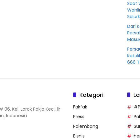
Saat 
Wahli
Salur
Dari 
Persa
Masuk
Persa
Katol
666 T
Kategori
La
Fakfak
#P
06, Kel. Lorok Pakjo Kec.I lir
n, Indonesia
Press
Pa
Palembang
Su
Bisnis
he