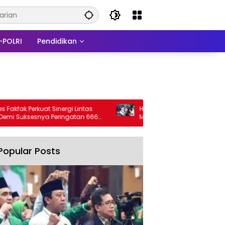
-POLRI
Pendidikan
erkuat Sinergi Lintas
Herman Deru Ingin Lahirkan Atlet
sesnya Peringatan 666
Marching Band Berprestasi dari Sums
 Islam
Ini Strateginya
Popular Posts