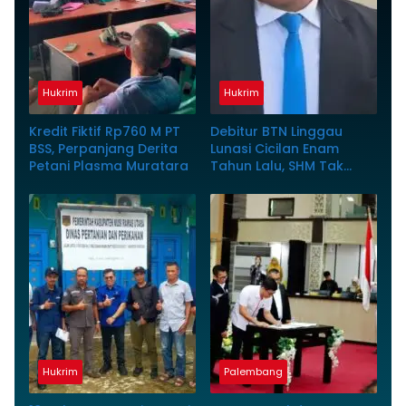
Hukrim
Hukrim
Kredit Fiktif Rp760 M PT
Debitur BTN Linggau
BSS, Perpanjang Derita
Lunasi Cicilan Enam
Petani Plasma Muratara
Tahun Lalu, SHM Tak
Kunjung Diserahkan
Hukrim
Palembang