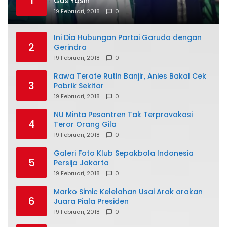
1
Gus Yasin
19 Februari, 2018
0
Ini Dia Hubungan Partai Garuda dengan
2
Gerindra
19 Februari, 2018
0
Rawa Terate Rutin Banjir, Anies Bakal Cek
3
Pabrik Sekitar
19 Februari, 2018
0
NU Minta Pesantren Tak Terprovokasi
4
Teror Orang Gila
19 Februari, 2018
0
Galeri Foto Klub Sepakbola Indonesia
5
Persija Jakarta
19 Februari, 2018
0
Marko Simic Kelelahan Usai Arak arakan
6
Juara Piala Presiden
19 Februari, 2018
0