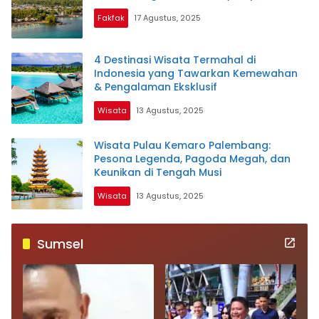
Fakfak
17 Agustus, 2025
4 Destinasi Wisata Termahal di
Indonesia yang Tawarkan Kemewahan
& Pengalaman Eksklusif
Wisata
13 Agustus, 2025
Wisata Pulau Kemaro Palembang:
Pesona Legenda, Pagoda Megah, dan
Keunikan di Tengah Musi
Wisata
13 Agustus, 2025
Sumsel