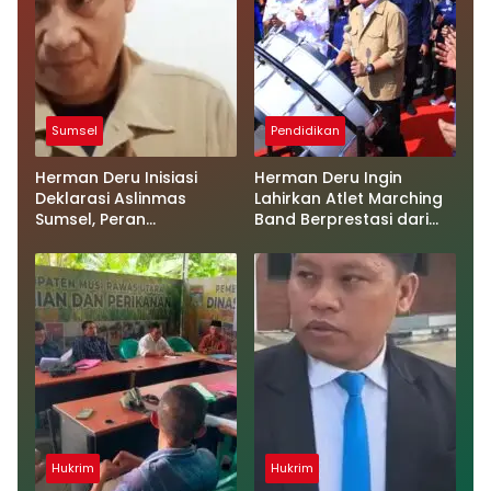
Sumsel
Pendidikan
Herman Deru Inisiasi
Herman Deru Ingin
Deklarasi Aslinmas
Lahirkan Atlet Marching
Sumsel, Peran
Band Berprestasi dari
Perlindungan
Sumsel, Ini Strateginya
Masyarakat Diperkuat
Hukrim
Hukrim