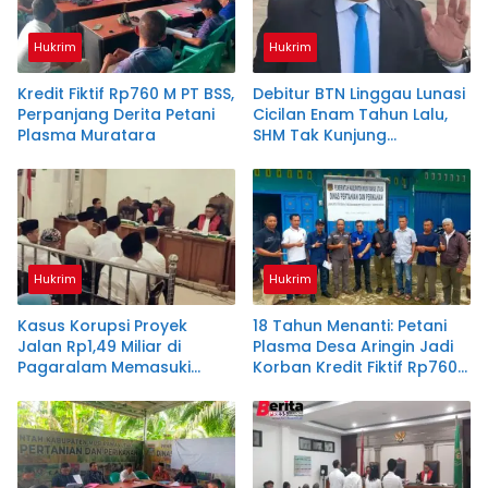
Hukrim
Hukrim
Kredit Fiktif Rp760 M PT BSS,
Debitur BTN Linggau Lunasi
Perpanjang Derita Petani
Cicilan Enam Tahun Lalu,
Plasma Muratara
SHM Tak Kunjung
Diserahkan
Hukrim
Hukrim
Kasus Korupsi Proyek
18 Tahun Menanti: Petani
Jalan Rp1,49 Miliar di
Plasma Desa Aringin Jadi
Pagaralam Memasuki
Korban Kredit Fiktif Rp760
Babak Akhir, Enam
M PT BSS
Terdakwa Dituntut 2,5
Tahun Penjara