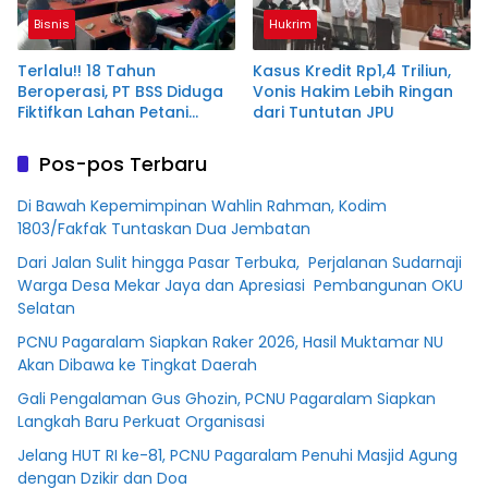
Bisnis
Hukrim
Terlalu!! 18 Tahun
Kasus Kredit Rp1,4 Triliun,
Beroperasi, PT BSS Diduga
Vonis Hakim Lebih Ringan
Fiktifkan Lahan Petani
dari Tuntutan JPU
Plasma Desa Aringin
Pos-pos Terbaru
Di Bawah Kepemimpinan Wahlin Rahman, Kodim
1803/Fakfak Tuntaskan Dua Jembatan
Dari Jalan Sulit hingga Pasar Terbuka, Perjalanan Sudarnaji
Warga Desa Mekar Jaya dan Apresiasi Pembangunan OKU
Selatan
PCNU Pagaralam Siapkan Raker 2026, Hasil Muktamar NU
Akan Dibawa ke Tingkat Daerah
Gali Pengalaman Gus Ghozin, PCNU Pagaralam Siapkan
Langkah Baru Perkuat Organisasi
Jelang HUT RI ke-81, PCNU Pagaralam Penuhi Masjid Agung
dengan Dzikir dan Doa