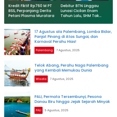
Kredit Fiktif Rp760 M PT
Debitur BTN Linggau
BSS, Perpanjang Derita
Lunasi Cicilan Enam
Petani Plasma Muratara
Tahun Lalu, SHM Tak
Kunjung Diserahkan
17 Agustus ala Palembang, Lomba Bidar,
Panjat Pinang di Atas Sungai, dan
Karnaval Perahu Hias!
Palembang
7 Agustus, 2025
Telok Abang, Perahu Naga Palembang
yang Kembali Memukau Dunia
Wisata
7 Agustus, 2025
PALI, Permata Tersembunyi, Pesona
Danau Biru hingga Jejak Sejarah Minyak
PALI
5 Agustus, 2025