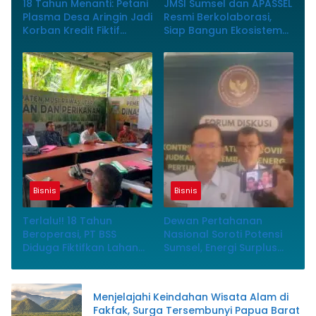
18 Tahun Menanti: Petani
JMSI Sumsel dan APASSEL
Plasma Desa Aringin Jadi
Resmi Berkolaborasi,
Korban Kredit Fiktif
Siap Bangun Ekosistem
Rp760 M PT BSS
Periklanan Digital yang
Profesional
Bisnis
Bisnis
Terlalu!! 18 Tahun
Dewan Pertahanan
Beroperasi, PT BSS
Nasional Soroti Potensi
Diduga Fiktifkan Lahan
Sumsel, Energi Surplus
Petani Plasma Desa
Siap Topang Indonesia
Aringin
Menjelajahi Keindahan Wisata Alam di
Fakfak, Surga Tersembunyi Papua Barat