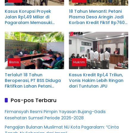
Kasus Korupsi Proyek
18 Tahun Menanti: Petani
Jalan Rp1,49 Miliar di
Plasma Desa Aringin Jadi
Pagaralam Memasuki
Korban Kredit Fiktif Rp760
Babak Akhir, Enam
M PT BSS
Terdakwa Dituntut 2,5
Tahun Penjara
Bisnis
Hukrim
Terlalu!! 18 Tahun
Kasus Kredit Rp1,4 Triliun,
Beroperasi, PT BSS Diduga
Vonis Hakim Lebih Ringan
Fiktifkan Lahan Petani
dari Tuntutan JPU
Plasma Desa Aringin
Pos-pos Terbaru
Firmansyah Resmi Pimpin Yayasan Bujang-Gadis
Kesehatan Sumsel Periode 2026-2028
Pengajian Bulanan Muslimat NU Kota Pagaralam: “Cinta