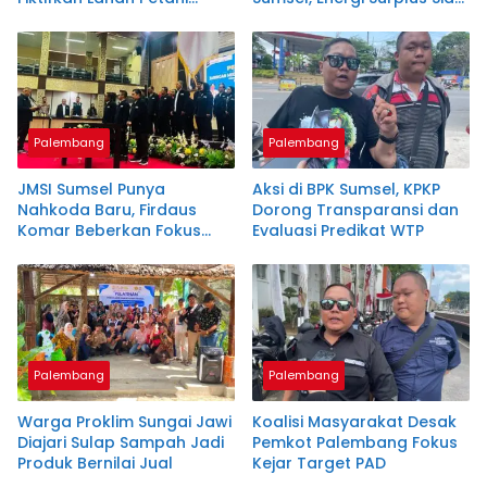
Plasma Desa Aringin
Topang Indonesia
Palembang
Palembang
JMSI Sumsel Punya
Aksi di BPK Sumsel, KPKP
Nahkoda Baru, Firdaus
Dorong Transparansi dan
Komar Beberkan Fokus
Evaluasi Predikat WTP
Besarnya
Palembang
Palembang
Warga Proklim Sungai Jawi
Koalisi Masyarakat Desak
Diajari Sulap Sampah Jadi
Pemkot Palembang Fokus
Produk Bernilai Jual
Kejar Target PAD