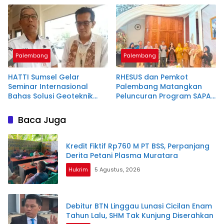
Palembang
Palembang
HATTI Sumsel Gelar
RHESUS dan Pemkot
Seminar Internasional
Palembang Matangkan
Bahas Solusi Geoteknik
Peluncuran Program SAPA
untuk Infrastruktur
Palembang
Berkelanjutan
Baca Juga
Kredit Fiktif Rp760 M PT BSS, Perpanjang
Derita Petani Plasma Muratara
Hukrim
5 Agustus, 2026
Debitur BTN Linggau Lunasi Cicilan Enam
Tahun Lalu, SHM Tak Kunjung Diserahkan