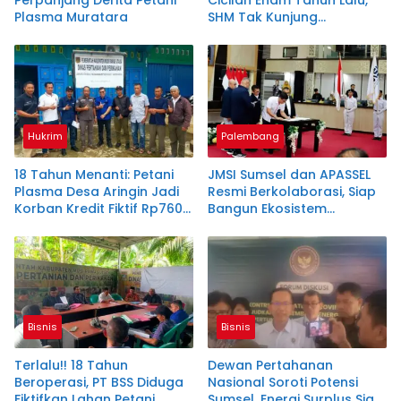
Plasma Muratara
SHM Tak Kunjung
Diserahkan
Hukrim
Palembang
18 Tahun Menanti: Petani
JMSI Sumsel dan APASSEL
Plasma Desa Aringin Jadi
Resmi Berkolaborasi, Siap
Korban Kredit Fiktif Rp760
Bangun Ekosistem
M PT BSS
Periklanan Digital yang
Profesional
Bisnis
Bisnis
Terlalu!! 18 Tahun
Dewan Pertahanan
Beroperasi, PT BSS Diduga
Nasional Soroti Potensi
Fiktifkan Lahan Petani
Sumsel, Energi Surplus Siap