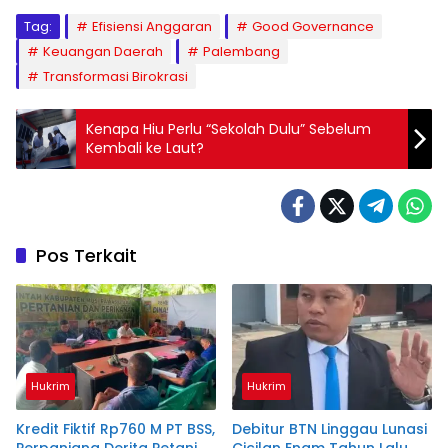
Tag:
Efisiensi Anggaran
Good Governance
Keuangan Daerah
Palembang
Transformasi Birokrasi
Kenapa Hiu Perlu “Sekolah Dulu” Sebelum
Kembali ke Laut?
Pos Terkait
Hukrim
Hukrim
Kredit Fiktif Rp760 M PT BSS,
Debitur BTN Linggau Lunasi
Perpanjang Derita Petani
Cicilan Enam Tahun Lalu,