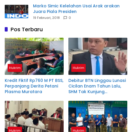
Marko Simic Kelelahan Usai Arak arakan
Juara Piala Presiden
19 Februari, 2018
0
Pos Terbaru
Hukrim
Hukrim
Kredit Fiktif Rp760 M PT BSS,
Debitur BTN Linggau Lunasi
Perpanjang Derita Petani
Cicilan Enam Tahun Lalu,
Plasma Muratara
SHM Tak Kunjung
Diserahkan
Hukrim
Hukrim