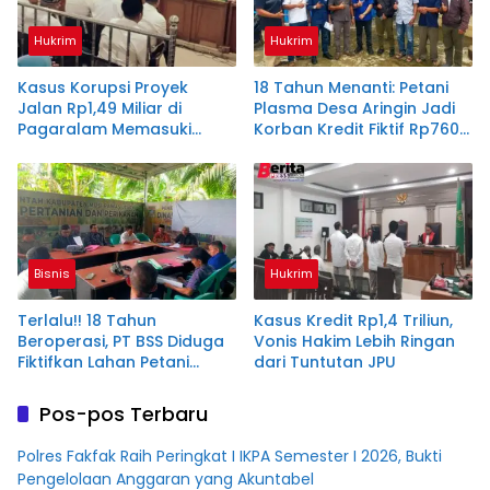
Hukrim
Hukrim
Kasus Korupsi Proyek
18 Tahun Menanti: Petani
Jalan Rp1,49 Miliar di
Plasma Desa Aringin Jadi
Pagaralam Memasuki
Korban Kredit Fiktif Rp760
Babak Akhir, Enam
M PT BSS
Terdakwa Dituntut 2,5
Tahun Penjara
Bisnis
Hukrim
Terlalu!! 18 Tahun
Kasus Kredit Rp1,4 Triliun,
Beroperasi, PT BSS Diduga
Vonis Hakim Lebih Ringan
Fiktifkan Lahan Petani
dari Tuntutan JPU
Plasma Desa Aringin
Pos-pos Terbaru
Polres Fakfak Raih Peringkat I IKPA Semester I 2026, Bukti
Pengelolaan Anggaran yang Akuntabel