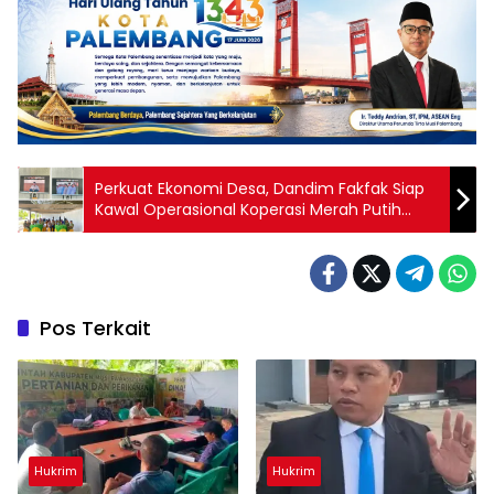
Perkuat Ekonomi Desa, Dandim Fakfak Siap
Kawal Operasional Koperasi Merah Putih
Besutan Presiden Prabowo
Pos Terkait
Hukrim
Hukrim