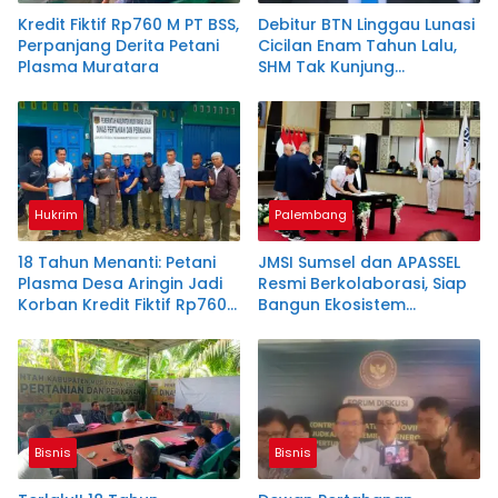
Kredit Fiktif Rp760 M PT BSS,
Debitur BTN Linggau Lunasi
Perpanjang Derita Petani
Cicilan Enam Tahun Lalu,
Plasma Muratara
SHM Tak Kunjung
Diserahkan
Hukrim
Palembang
18 Tahun Menanti: Petani
JMSI Sumsel dan APASSEL
Plasma Desa Aringin Jadi
Resmi Berkolaborasi, Siap
Korban Kredit Fiktif Rp760
Bangun Ekosistem
M PT BSS
Periklanan Digital yang
Profesional
Bisnis
Bisnis