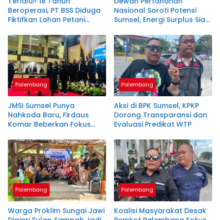
Terlalu!! 18 Tahun
Dewan Pertahanan
Beroperasi, PT BSS Diduga
Nasional Soroti Potensi
Fiktifkan Lahan Petani
Sumsel, Energi Surplus Siap
Plasma Desa Aringin
Topang Indonesia
Palembang
Palembang
JMSI Sumsel Punya
Aksi di BPK Sumsel, KPKP
Nahkoda Baru, Firdaus
Dorong Transparansi dan
Komar Beberkan Fokus
Evaluasi Predikat WTP
Besarnya
Palembang
Palembang
Warga Proklim Sungai Jawi
Koalisi Masyarakat Desak