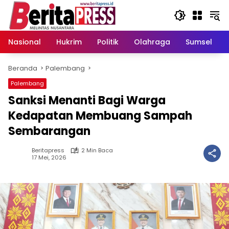
Langsung
ke
konten
Nasional
Hukrim
Politik
Olahraga
Sumsel
Beranda
Palembang
Palembang
Sanksi Menanti Bagi Warga
Kedapatan Membuang Sampah
Sembarangan
Beritapress
2 Min Baca
17 Mei, 2026