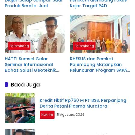
Diajari Sulap Sampah Jadi
Pemkot Palembang Fokus
Produk Bernilai Jual
Kejar Target PAD
Palembang
Palembang
HATTI Sumsel Gelar
RHESUS dan Pemkot
Seminar Internasional
Palembang Matangkan
Bahas Solusi Geoteknik
Peluncuran Program SAPA
untuk Infrastruktur
Palembang
Berkelanjutan
Baca Juga
Kredit Fiktif Rp760 M PT BSS, Perpanjang
Derita Petani Plasma Muratara
Hukrim
5 Agustus, 2026