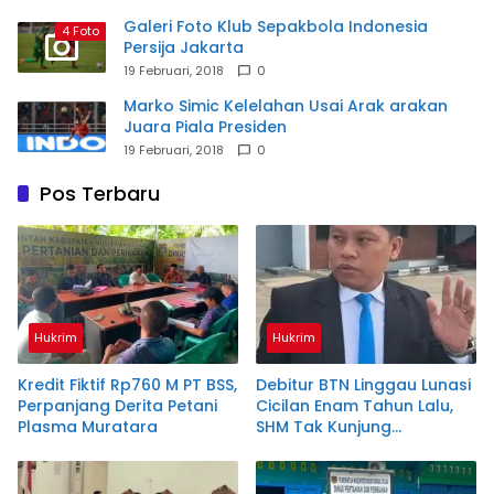
Galeri Foto Klub Sepakbola Indonesia
4 Foto
Persija Jakarta
19 Februari, 2018
0
Marko Simic Kelelahan Usai Arak arakan
Juara Piala Presiden
19 Februari, 2018
0
Pos Terbaru
Hukrim
Hukrim
Kredit Fiktif Rp760 M PT BSS,
Debitur BTN Linggau Lunasi
Perpanjang Derita Petani
Cicilan Enam Tahun Lalu,
Plasma Muratara
SHM Tak Kunjung
Diserahkan