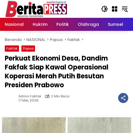
Langsung
ke
konten
Nasional
Hukrim
Politik
Olahraga
Sumsel
Beranda
NASIONAL
Papua
Fakfak
Fakfak
Papua
Perkuat Ekonomi Desa, Dandim
Fakfak Siap Kawal Operasional
Koperasi Merah Putih Besutan
Presiden Prabowo
Admin Fakfak
2 Min Baca
17 Mei, 2026