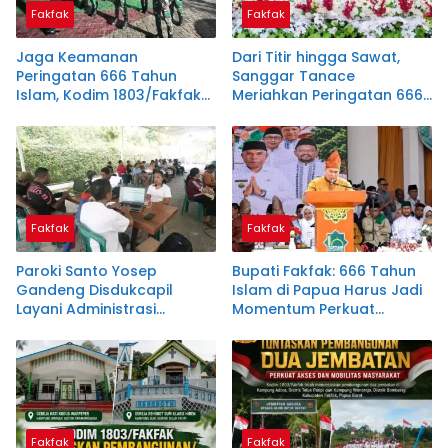
Fakfak
Fakfak
Jaga Keamanan
Dari Titir hingga Sawat,
Peringatan 666 Tahun
Sanggar Tanace
Islam, Kodim 1803/Fakfak
Meriahkan Peringatan 666
Teguhkan Semangat
Tahun Islam di Tanah
Kebersamaan
Papua
Fakfak
Fakfak
Paroki Santo Yosep
Bupati Fakfak: 666 Tahun
Gandeng Disdukcapil
Islam di Papua Harus Jadi
Layani Administrasi
Momentum Perkuat
Kependudukan, Dukung
Toleransi
Instruksi Bupati Samaun
Dahlan
Fakfak
Fakfak