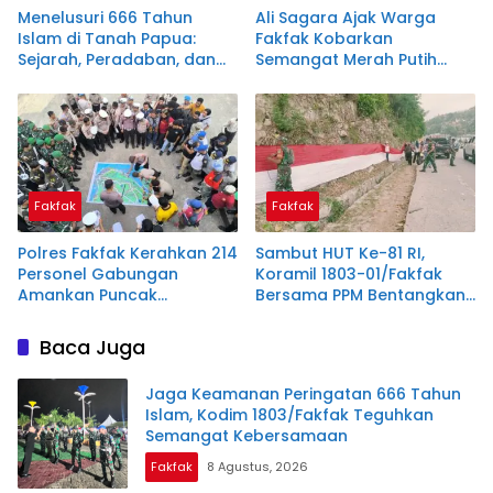
Menelusuri 666 Tahun
Ali Sagara Ajak Warga
Islam di Tanah Papua:
Fakfak Kobarkan
Sejarah, Peradaban, dan
Semangat Merah Putih
Filosofi Satu Tungku Tiga
Lewat Pembentangan
Batu
Bendera 1.200 Meter
Fakfak
Fakfak
Polres Fakfak Kerahkan 214
Sambut HUT Ke-81 RI,
Personel Gabungan
Koramil 1803-01/Fakfak
Amankan Puncak
Bersama PPM Bentangkan
Peringatan 666 Tahun
Bendera Raksasa 300
Islam di Tanah Papua
Meter
Baca Juga
Jaga Keamanan Peringatan 666 Tahun
Islam, Kodim 1803/Fakfak Teguhkan
Semangat Kebersamaan
Fakfak
8 Agustus, 2026