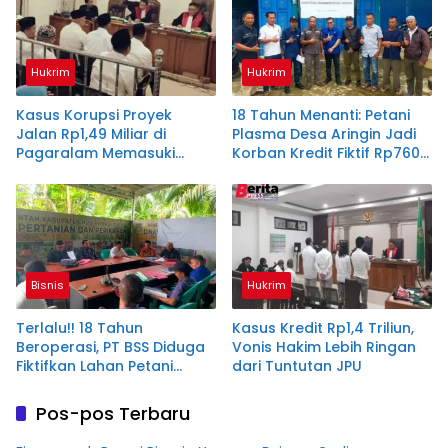
Hukrim
Hukrim
Kasus Korupsi Proyek
18 Tahun Menanti: Petani
Jalan Rp1,49 Miliar di
Plasma Desa Aringin Jadi
Pagaralam Memasuki
Korban Kredit Fiktif Rp760
Babak Akhir, Enam
M PT BSS
Terdakwa Dituntut 2,5
Tahun Penjara
Bisnis
Hukrim
Terlalu!! 18 Tahun
Kasus Kredit Rp1,4 Triliun,
Beroperasi, PT BSS Diduga
Vonis Hakim Lebih Ringan
Fiktifkan Lahan Petani
dari Tuntutan JPU
Plasma Desa Aringin
Pos-pos Terbaru