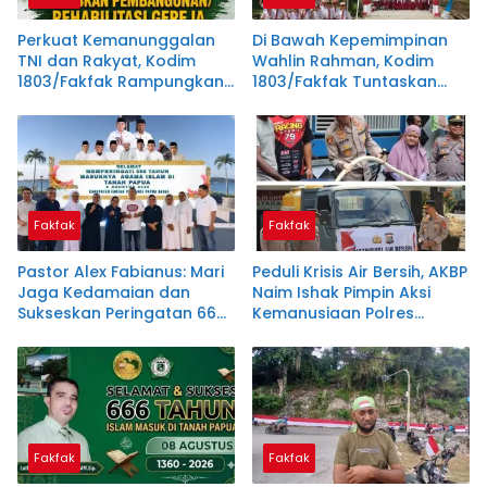
Perkuat Kemanunggalan
Di Bawah Kepemimpinan
TNI dan Rakyat, Kodim
Wahlin Rahman, Kodim
1803/Fakfak Rampungkan
1803/Fakfak Tuntaskan
Rehabilitasi Dua Gereja
Dua Jembatan
Fakfak
Fakfak
Pastor Alex Fabianus: Mari
Peduli Krisis Air Bersih, AKBP
Jaga Kedamaian dan
Naim Ishak Pimpin Aksi
Sukseskan Peringatan 666
Kemanusiaan Polres
Tahun Islam Masuk Papua
Fakfak
Fakfak
Fakfak