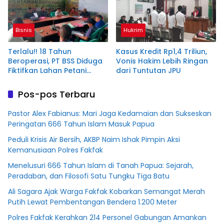
Bisnis
Hukrim
Terlalu!! 18 Tahun
Kasus Kredit Rp1,4 Triliun,
Beroperasi, PT BSS Diduga
Vonis Hakim Lebih Ringan
Fiktifkan Lahan Petani
dari Tuntutan JPU
Plasma Desa Aringin
Pos-pos Terbaru
Pastor Alex Fabianus: Mari Jaga Kedamaian dan Sukseskan
Peringatan 666 Tahun Islam Masuk Papua
Peduli Krisis Air Bersih, AKBP Naim Ishak Pimpin Aksi
Kemanusiaan Polres Fakfak
Menelusuri 666 Tahun Islam di Tanah Papua: Sejarah,
Peradaban, dan Filosofi Satu Tungku Tiga Batu
Ali Sagara Ajak Warga Fakfak Kobarkan Semangat Merah
Putih Lewat Pembentangan Bendera 1.200 Meter
Polres Fakfak Kerahkan 214 Personel Gabungan Amankan