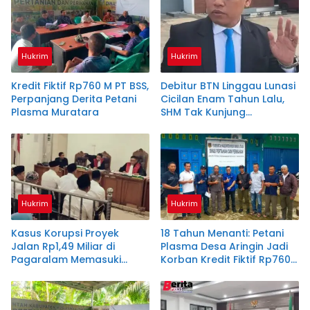
Hukrim
Hukrim
Kredit Fiktif Rp760 M PT BSS,
Debitur BTN Linggau Lunasi
Perpanjang Derita Petani
Cicilan Enam Tahun Lalu,
Plasma Muratara
SHM Tak Kunjung
Diserahkan
Hukrim
Hukrim
Kasus Korupsi Proyek
18 Tahun Menanti: Petani
Jalan Rp1,49 Miliar di
Plasma Desa Aringin Jadi
Pagaralam Memasuki
Korban Kredit Fiktif Rp760
Babak Akhir, Enam
M PT BSS
Terdakwa Dituntut 2,5
Tahun Penjara