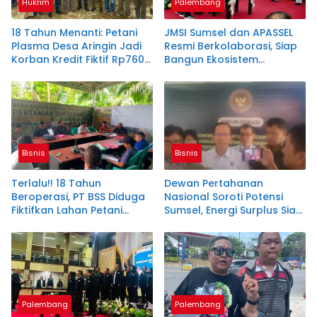
Hukrim
Palembang
18 Tahun Menanti: Petani
JMSI Sumsel dan APASSEL
Plasma Desa Aringin Jadi
Resmi Berkolaborasi, Siap
Korban Kredit Fiktif Rp760
Bangun Ekosistem
M PT BSS
Periklanan Digital yang
Profesional
Bisnis
Bisnis
Terlalu!! 18 Tahun
Dewan Pertahanan
Beroperasi, PT BSS Diduga
Nasional Soroti Potensi
Fiktifkan Lahan Petani
Sumsel, Energi Surplus Siap
Plasma Desa Aringin
Topang Indonesia
Palembang
Palembang