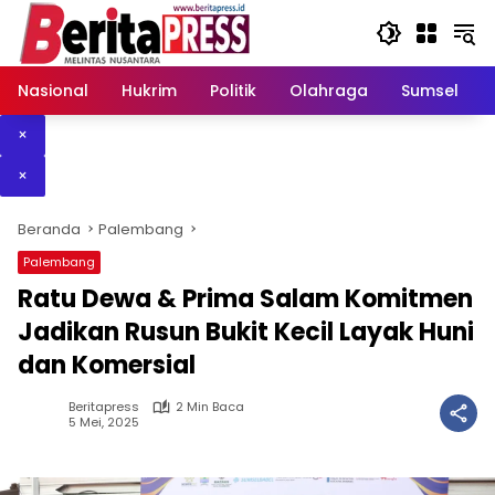
Langsung
ke
konten
Nasional
Hukrim
Politik
Olahraga
Sumsel
×
×
Beranda
Palembang
Palembang
Ratu Dewa & Prima Salam Komitmen
Jadikan Rusun Bukit Kecil Layak Huni
dan Komersial
Beritapress
2 Min Baca
5 Mei, 2025