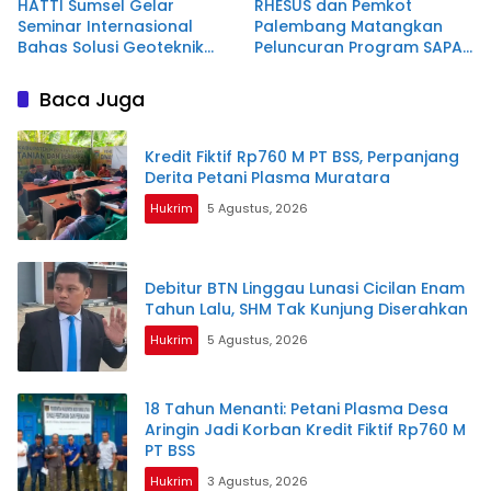
HATTI Sumsel Gelar
RHESUS dan Pemkot
Seminar Internasional
Palembang Matangkan
Bahas Solusi Geoteknik
Peluncuran Program SAPA
untuk Infrastruktur
Palembang
Berkelanjutan
Baca Juga
Kredit Fiktif Rp760 M PT BSS, Perpanjang
Derita Petani Plasma Muratara
Hukrim
5 Agustus, 2026
Debitur BTN Linggau Lunasi Cicilan Enam
Tahun Lalu, SHM Tak Kunjung Diserahkan
Hukrim
5 Agustus, 2026
18 Tahun Menanti: Petani Plasma Desa
Aringin Jadi Korban Kredit Fiktif Rp760 M
PT BSS
Hukrim
3 Agustus, 2026