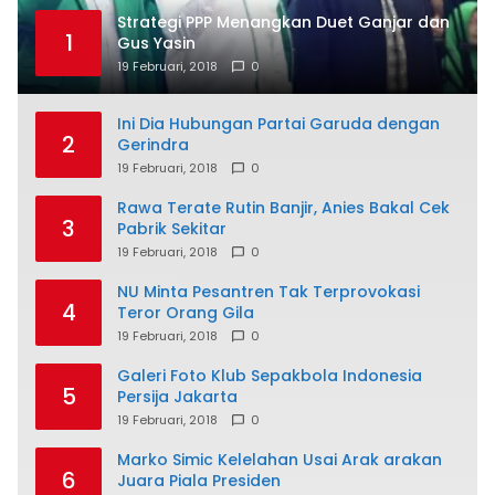
Strategi PPP Menangkan Duet Ganjar dan
1
Gus Yasin
19 Februari, 2018
0
Ini Dia Hubungan Partai Garuda dengan
2
Gerindra
19 Februari, 2018
0
Rawa Terate Rutin Banjir, Anies Bakal Cek
3
Pabrik Sekitar
19 Februari, 2018
0
NU Minta Pesantren Tak Terprovokasi
4
Teror Orang Gila
19 Februari, 2018
0
Galeri Foto Klub Sepakbola Indonesia
5
Persija Jakarta
19 Februari, 2018
0
Marko Simic Kelelahan Usai Arak arakan
6
Juara Piala Presiden