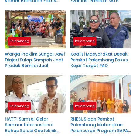
Komar Beberkan Fokus
Evaluasi Predikat WTP
Besarnya
Palembang
Palembang
Warga Proklim Sungai Jawi
Koalisi Masyarakat Desak
Diajari Sulap Sampah Jadi
Pemkot Palembang Fokus
Produk Bernilai Jual
Kejar Target PAD
Palembang
Palembang
HATTI Sumsel Gelar
RHESUS dan Pemkot
Seminar Internasional
Palembang Matangkan
Bahas Solusi Geoteknik
Peluncuran Program SAPA