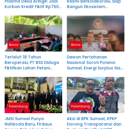
Plasma Desa Aringin Jadi
Resmi Berkolaborasi, Siap
Korban Kredit Fiktif Rp760
Bangun Ekosistem
M PT BSS
Periklanan Digital yang
Profesional
Bisnis
Bisnis
Terlalu!! 18 Tahun
Dewan Pertahanan
Beroperasi, PT BSS Diduga
Nasional Soroti Potensi
Fiktifkan Lahan Petani
Sumsel, Energi Surplus Siap
Plasma Desa Aringin
Topang Indonesia
Palembang
Palembang
JMSI Sumsel Punya
Aksi di BPK Sumsel, KPKP
Nahkoda Baru, Firdaus
Dorong Transparansi dan