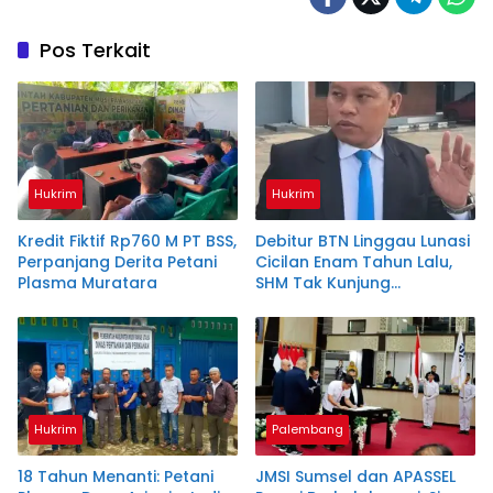
Pos Terkait
Hukrim
Hukrim
Kredit Fiktif Rp760 M PT BSS,
Debitur BTN Linggau Lunasi
Perpanjang Derita Petani
Cicilan Enam Tahun Lalu,
Plasma Muratara
SHM Tak Kunjung
Diserahkan
Hukrim
Palembang
18 Tahun Menanti: Petani
JMSI Sumsel dan APASSEL