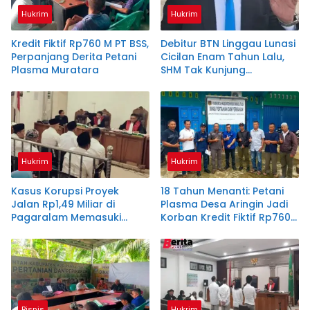
Hukrim
Hukrim
Kredit Fiktif Rp760 M PT BSS,
Debitur BTN Linggau Lunasi
Perpanjang Derita Petani
Cicilan Enam Tahun Lalu,
Plasma Muratara
SHM Tak Kunjung
Diserahkan
Hukrim
Hukrim
Kasus Korupsi Proyek
18 Tahun Menanti: Petani
Jalan Rp1,49 Miliar di
Plasma Desa Aringin Jadi
Pagaralam Memasuki
Korban Kredit Fiktif Rp760
Babak Akhir, Enam
M PT BSS
Terdakwa Dituntut 2,5
Tahun Penjara
Bisnis
Hukrim