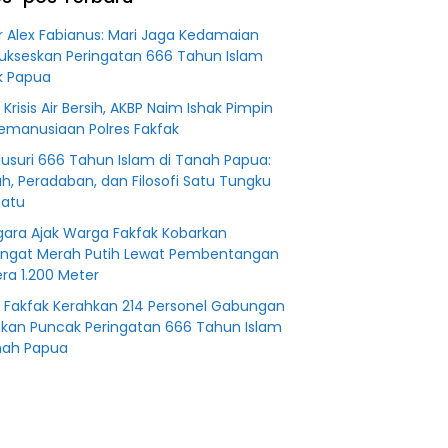
an
Fiktifkan
 Fiktif
Lahan Petani
r Alex Fabianus: Mari Jaga Kedamaian
0 M PT
Plasma Desa
ukseskan Peringatan 666 Tahun Islam
Aringin
k Papua
 Krisis Air Bersih, AKBP Naim Ishak Pimpin
Kemanusiaan Polres Fakfak
usuri 666 Tahun Islam di Tanah Papua:
ah, Peradaban, dan Filosofi Satu Tungku
Batu
agara Ajak Warga Fakfak Kobarkan
ngat Merah Putih Lewat Pembentangan
ra 1.200 Meter
s Fakfak Kerahkan 214 Personel Gabungan
an Puncak Peringatan 666 Tahun Islam
nah Papua