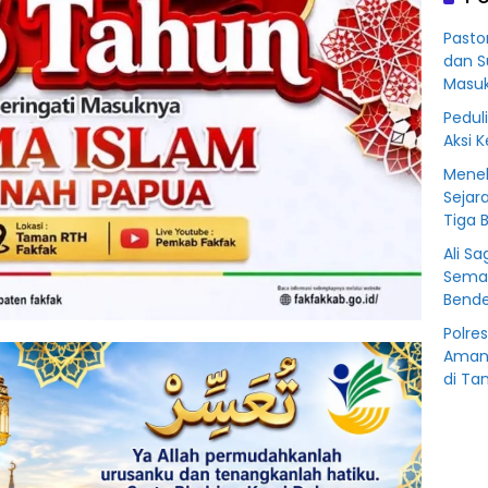
Korb
Kredit
Pasto
Rp76
dan S
BSS
Masu
Peduli
Aksi 
Menel
Sejar
Tiga 
Ali S
Sema
Bende
Polre
Amank
di Ta