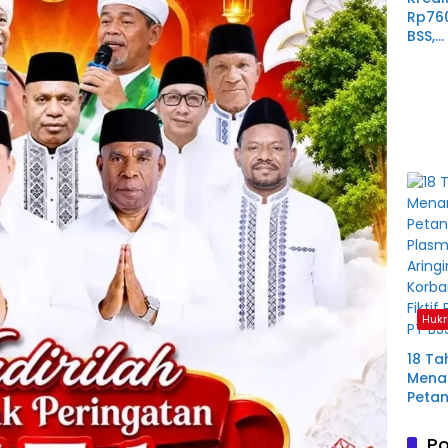
Rp76
BSS,
Perp
Derit
Plas
Mura
Hukr
18 Ta
Menan
Petan
Plas
Aring
Po