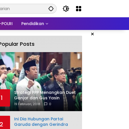
-POLRI
Pendidikan
×
Popular Posts
Strategi PPP Menangkan Duet
1
Ganjar dan Gus Yasin
19 Februari, 2018
0
Ini Dia Hubungan Partai
2
Garuda dengan Gerindra