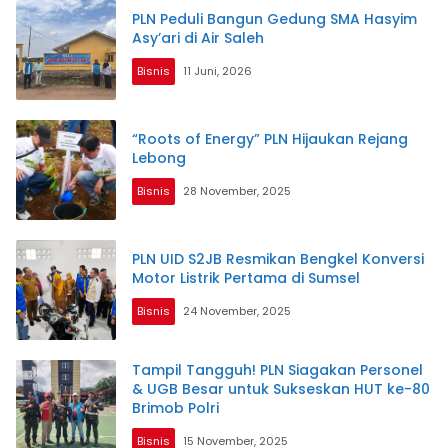
PLN Peduli Bangun Gedung SMA Hasyim
Asy’ari di Air Saleh
Bisnis
11 Juni, 2026
“Roots of Energy” PLN Hijaukan Rejang
Lebong
Bisnis
28 November, 2025
PLN UID S2JB Resmikan Bengkel Konversi
Motor Listrik Pertama di Sumsel
Bisnis
24 November, 2025
Tampil Tangguh! PLN Siagakan Personel
& UGB Besar untuk Sukseskan HUT ke-80
Brimob Polri
Bisnis
15 November, 2025