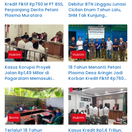
Kredit Fiktif Rp760 M PT BSS,
Debitur BTN Linggau Lunasi
Perpanjang Derita Petani
Cicilan Enam Tahun Lalu,
Plasma Muratara
SHM Tak Kunjung
Diserahkan
Hukrim
Hukrim
Kasus Korupsi Proyek
18 Tahun Menanti: Petani
Jalan Rp1,49 Miliar di
Plasma Desa Aringin Jadi
Pagaralam Memasuki
Korban Kredit Fiktif Rp760
Babak Akhir, Enam
M PT BSS
Terdakwa Dituntut 2,5
Tahun Penjara
Bisnis
Hukrim
Terlalu!! 18 Tahun
Kasus Kredit Rp1,4 Triliun,