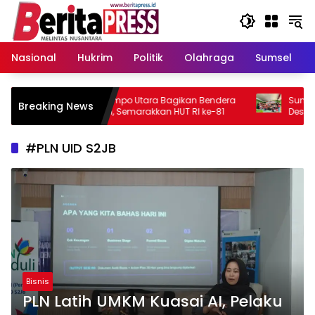
Langsung
ke
konten
Nasional
Hukrim
Politik
Olahraga
Sumsel
 NU Dempo Utara Bagikan Bendera
Sungai Jawi Point Resmi 
Breaking News
h Putih, Semarakkan HUT RI ke-81
Destinasi Wisata Baru Pa
Digagas Mahasiswa KKN 
#PLN UID S2JB
Bisnis
PLN Latih UMKM Kuasai AI, Pelaku