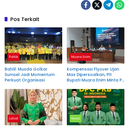
Pos Terkait
Politik
Muara Enim
Bahlil: Musda Golkar
Kompensasi Flyover Ujan
Sumsel Jadi Momentum
Mas Dipersoalkan, Plt
Perkuat Organisasi
Bupati Muara Enim Minta PT
KAI Hitung Ulang
Lahat
News