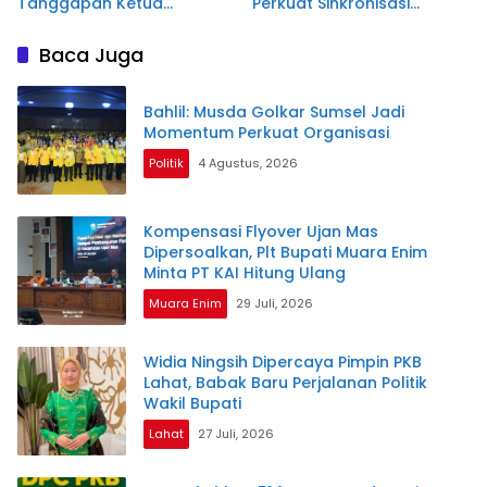
Tanggapan Ketua
Perkuat Sinkronisasi
Bapemperda DPRD Mura
Program Pembangunan
Daerah
Baca Juga
Bahlil: Musda Golkar Sumsel Jadi
Momentum Perkuat Organisasi
Politik
4 Agustus, 2026
Kompensasi Flyover Ujan Mas
Dipersoalkan, Plt Bupati Muara Enim
Minta PT KAI Hitung Ulang
Muara Enim
29 Juli, 2026
Widia Ningsih Dipercaya Pimpin PKB
Lahat, Babak Baru Perjalanan Politik
Wakil Bupati
Lahat
27 Juli, 2026