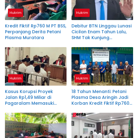
Hukrim
Hukrim
Kredit Fiktif Rp760 M PT BSS,
Debitur BTN Linggau Lunasi
Perpanjang Derita Petani
Cicilan Enam Tahun Lalu,
Plasma Muratara
SHM Tak Kunjung
Diserahkan
Hukrim
Hukrim
Kasus Korupsi Proyek
18 Tahun Menanti: Petani
Jalan Rp1,49 Miliar di
Plasma Desa Aringin Jadi
Pagaralam Memasuki
Korban Kredit Fiktif Rp760
Babak Akhir, Enam
M PT BSS
Terdakwa Dituntut 2,5
Tahun Penjara