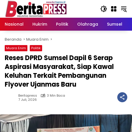
Langsung
ke
konten
Nasional
Hukrim
Politik
Olahraga
Sumsel
Beranda
Muara Enim
Muara Enim
Politik
Reses DPRD Sumsel Dapil 6 Serap
Aspirasi Masyarakat, Siap Kawal
Keluhan Terkait Pembangunan
Flyover Ujanmas Baru
Beritapress
3 Min Baca
7 Juli, 2026