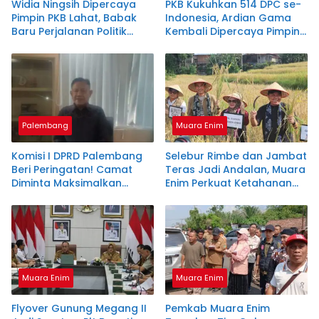
Widia Ningsih Dipercaya
PKB Kukuhkan 514 DPC se-
Pimpin PKB Lahat, Babak
Indonesia, Ardian Gama
Baru Perjalanan Politik
Kembali Dipercaya Pimpin
Wakil Bupati
DPC PKB OKU Selatan
Palembang
Muara Enim
Komisi I DPRD Palembang
Selebur Rimbe dan Jambat
Beri Peringatan! Camat
Teras Jadi Andalan, Muara
Diminta Maksimalkan
Enim Perkuat Ketahanan
Pelayanan hingga
Pangan
Posyandu
Muara Enim
Muara Enim
Flyover Gunung Megang II
Pemkab Muara Enim