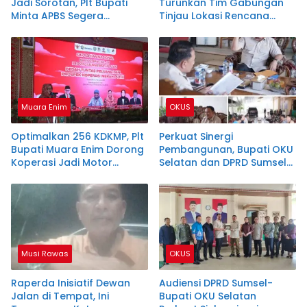
Jadi Sorotan, Plt Bupati
Turunkan Tim Gabungan
Minta APBS Segera
Tinjau Lokasi Rencana
Bertindak
Pembangunan Flyover Ujan
Mas Baru
Muara Enim
OKUS
Optimalkan 256 KDKMP, Plt
Perkuat Sinergi
Bupati Muara Enim Dorong
Pembangunan, Bupati OKU
Koperasi Jadi Motor
Selatan dan DPRD Sumsel
Ekonomi Desa
Dapil V Satukan Langkah
Wujudkan Program
Prioritas
Musi Rawas
OKUS
Raperda Inisiatif Dewan
Audiensi DPRD Sumsel-
Jalan di Tempat, Ini
Bupati OKU Selatan