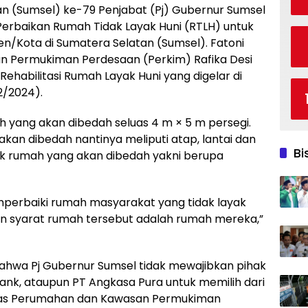
an (Sumsel) ke-79 Penjabat (Pj) Gubernur Sumsel
rbaikan Rumah Tidak Layak Huni (RTLH) untuk
n/Kota di Sumatera Selatan (Sumsel). Fatoni
n Permukiman Perdesaan (Perkim) Rafika Desi
habilitasi Rumah Layak Huni yang digelar di
2/2024).
yang akan dibedah seluas 4 m × 5 m persegi.
an dibedah nantinya meliputi atap, lantai dan
Bi
tuk rumah yang akan dibedah yakni berupa
mperbaiki rumah masyarakat yang tidak layak
an syarat rumah tersebut adalah rumah mereka,”
bahwa Pj Gubernur Sumsel tidak mewajibkan pihak
ank, ataupun PT Angkasa Pura untuk memilih dari
Dinas Perumahan dan Kawasan Permukiman