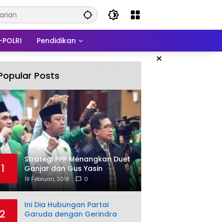
-POLRI
Pendidikan
×
Popular Posts
Strategi PPP Menangkan Duet
1
Ganjar dan Gus Yasin
19 Februari, 2018
0
Ini Dia Hubungan Partai
2
Garuda dengan Gerindra