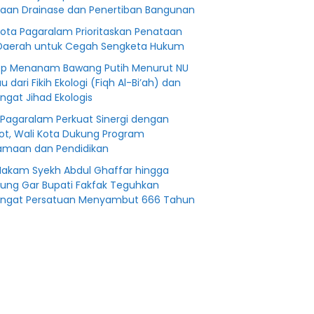
aan Drainase dan Penertiban Bangunan
Kota Pagaralam Prioritaskan Penataan
Daerah untuk Cegah Sengketa Hukum
p Menanam Bawang Putih Menurut NU
au dari Fikih Ekologi (Fiqh Al-Bi’ah) dan
gat Jihad Ekologis
Pagaralam Perkuat Sinergi dengan
t, Wali Kota Dukung Program
maan dan Pendidikan
Makam Syekh Abdul Ghaffar hingga
ng Gar Bupati Fakfak Teguhkan
ngat Persatuan Menyambut 666 Tahun