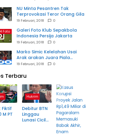
NU Minta Pesantren Tak
Terprovokasi Teror Orang Gila
19 Februari, 2018
0
Galeri Foto Klub Sepakbola
4 Foto
Indonesia Persija Jakarta
19 Februari, 2018
0
Marko Simic Kelelahan Usai
Arak arakan Juara Piala
Presiden
19 Februari, 2018
0
s Terbaru
im
Hukrim
 Fiktif
Debitur BTN
0 M PT
Linggau
Lunasi Cicilan
anjang
Enam Tahun
a Petani
Lalu, SHM Tak