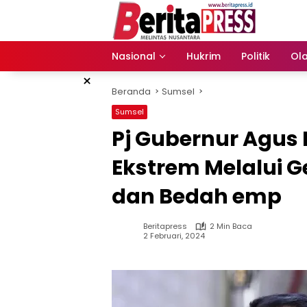
Langsung
ke
konten
Nasional
Hukrim
Politik
Ol
×
Beranda
Sumsel
Sumsel
Pj Gubernur Agus 
Ekstrem Melalui 
dan Bedah emp
Beritapress
2 Min Baca
2 Februari, 2024