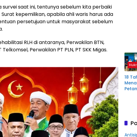
Plas
survei saat ini, tentunya sebelum kita perbaiki
Mura
 Surat kepemilikan, apabila ahli waris harus ada
etentuan persetujuan untuk masyarakat sebelum
a.
abilitasi RLH di antaranya, Perwakilan BTN,
 Telkomsel, Perwakilan PT PLN, PT SKK Migas.
Hukr
18 Ta
Menan
Petan
Plas
Aring
Korb
Kredit
Rp76
Po
BSS
Antisi