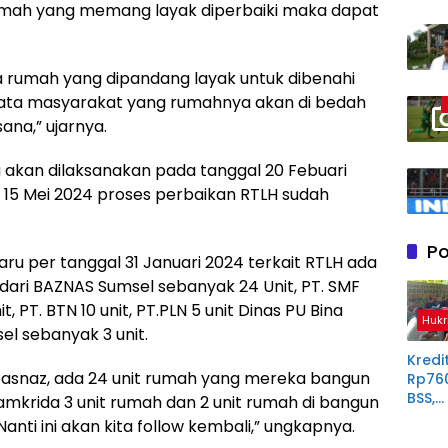
 rumah yang memang layak diperbaiki maka dapat
da rumah yang dipandang layak untuk dibenahi
si data masyarakat yang rumahnya akan di bedah
na,” ujarnya.
 akan dilaksanakan pada tanggal 20 Febuari
15 Mei 2024 proses perbaikan RTLH sudah
Po
u per tanggal 31 Januari 2024 terkait RTLH ada
ari BAZNAS Sumsel sebanyak 24 Unit, PT. SMF
, PT. BTN 10 unit, PT.PLN 5 unit Dinas PU Bina
Hukr
el sebanyak 3 unit.
Kredit
 basnaz, ada 24 unit rumah yang mereka bangun
Rp76
BSS,
Jamkrida 3 unit rumah dan 2 unit rumah di bangun
Perp
Nanti ini akan kita follow kembali,” ungkapnya.
Derit