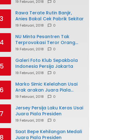
19 Februari, 2018
0
Rawa Terate Rutin Banjir,
3
Anies Bakal Cek Pabrik Sekitar
19 Februari, 2018
0
NU Minta Pesantren Tak
4
Terprovokasi Teror Orang
Gila
19 Februari, 2018
0
Galeri Foto Klub Sepakbola
5
Indonesia Persija Jakarta
19 Februari, 2018
0
Marko Simic Kelelahan Usai
6
Arak arakan Juara Piala
Presiden
19 Februari, 2018
0
Jersey Persija Laku Keras Usai
7
Juara Piala Presiden
19 Februari, 2018
0
Saat Bepe Kehilangan Medali
8
Juara Piala Presiden