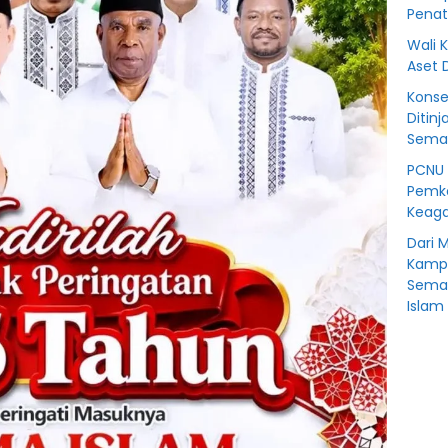
Penat
Wali 
Aset 
Konse
Ditinj
Seman
PCNU 
Pemko
Keaga
Dari 
Kampu
Sema
Islam