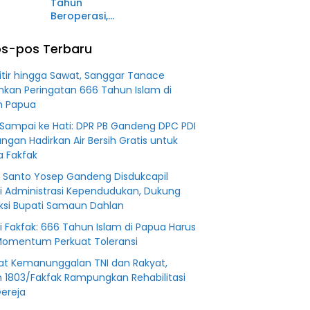
Tahun
0 M PT
dari
Beroperasi,
Tuntutan JPU
PT BSS
Diduga
s-pos Terbaru
Fiktifkan
Lahan Petani
Titir hingga Sawat, Sanggar Tanace
Plasma Desa
hkan Peringatan 666 Tahun Islam di
Aringin
h Papua
 Sampai ke Hati: DPR PB Gandeng DPC PDI
angan Hadirkan Air Bersih Gratis untuk
 Fakfak
i Santo Yosep Gandeng Disdukcapil
i Administrasi Kependudukan, Dukung
uksi Bupati Samaun Dahlan
i Fakfak: 666 Tahun Islam di Papua Harus
Momentum Perkuat Toleransi
at Kemanunggalan TNI dan Rakyat,
 1803/Fakfak Rampungkan Rehabilitasi
ereja