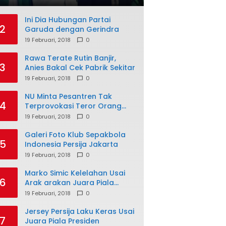
Ini Dia Hubungan Partai
2
Garuda dengan Gerindra
19 Februari, 2018
0
Rawa Terate Rutin Banjir,
3
Anies Bakal Cek Pabrik Sekitar
19 Februari, 2018
0
NU Minta Pesantren Tak
4
Terprovokasi Teror Orang
Gila
19 Februari, 2018
0
Galeri Foto Klub Sepakbola
5
Indonesia Persija Jakarta
19 Februari, 2018
0
Marko Simic Kelelahan Usai
6
Arak arakan Juara Piala
Presiden
19 Februari, 2018
0
Jersey Persija Laku Keras Usai
7
Juara Piala Presiden