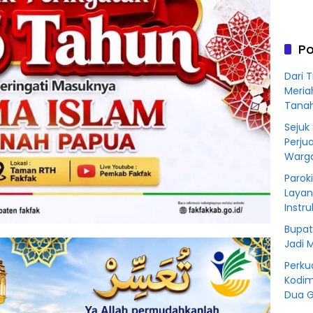
Rp76
BSS
Po
Dari 
Meria
Tana
Sejuk
Perju
Warga
Parok
Layan
Instr
Bupat
Jadi 
Perku
Kodim
Dua G