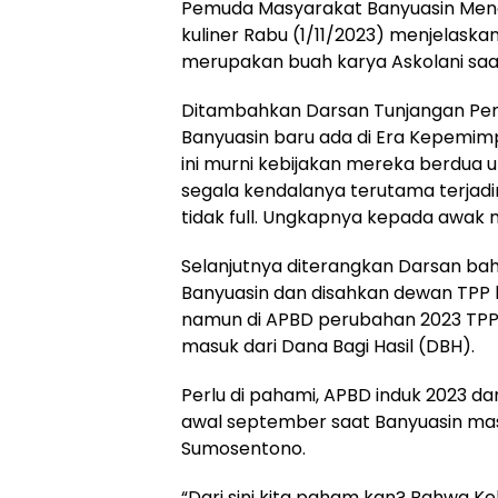
Pemuda Masyarakat Banyuasin Mengg
kuliner Rabu (1/11/2023) menjelask
merupakan buah karya Askolani saa
Ditambahkan Darsan Tunjangan Pe
Banyuasin baru ada di Era Kepemim
ini murni kebijakan mereka berdua 
segala kendalanya terutama terjad
tidak full. Ungkapnya kepada awak 
Selanjutnya diterangkan Darsan b
Banyuasin dan disahkan dewan TPP
namun di APBD perubahan 2023 TPP 
masuk dari Dana Bagi Hasil (DBH).
Perlu di pahami, APBD induk 2023 
awal september saat Banyuasin mas
Sumosentono.
“Dari sini kita paham kan? Bahwa K