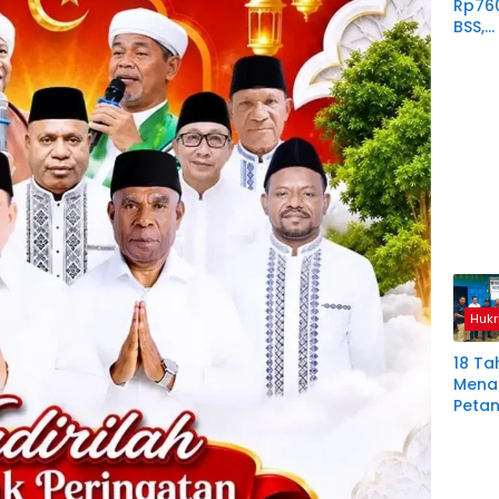
Rp76
BSS,
Perp
Derit
Plas
Mura
Hukr
18 Ta
Menan
Petan
Plas
Aring
Korb
Kredit