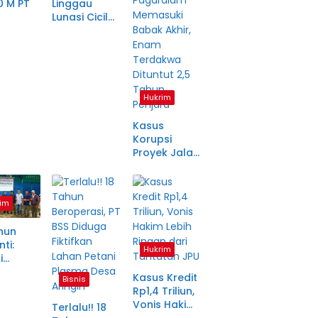
0 M PT
Linggau
Lunasi Cicilan
anjang
Enam Tahun
a Petani
Lalu, SHM Tak
ma
Kunjung
tara
Diserahkan
Hukrim
Kasus
Korupsi
Proyek Jalan
Rp1,49 Miliar
di
Pagaralam
im
Memasuki
Babak Akhir,
hun
Enam
ti:
Terdakwa
Hukrim
i
Dituntut 2,5
ma Desa
Tahun
Kasus Kredit
Bisnis
in Jadi
Penjara
Rp1,4 Triliun,
an
Vonis Hakim
Terlalu!! 18
 Fiktif
Lebih Ringan