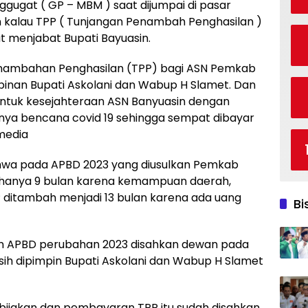
ugat ( GP – MBM ) saat dijumpai di pasar
an kalau TPP ( Tunjangan Penambah Penghasilan )
t menjabat Bupati Bayuasin.
nambahan Penghasilan (TPP) bagi ASN Pemkab
pinan Bupati Askolani dan Wabup H Slamet. Dan
untuk kesejahteraan ASN Banyuasin dengan
inya bencana covid 19 sehingga sempat dibayar
media
ahwa pada APBD 2023 yang diusulkan Pemkab
 hanya 9 bulan karena kemampuan daerah,
ditambah menjadi 13 bulan karena ada uang
Bi
dan APBD perubahan 2023 disahkan dewan pada
ih dipimpin Bupati Askolani dan Wabup H Slamet
ebijakan dan pembayaran TPP itu sudah disahkan