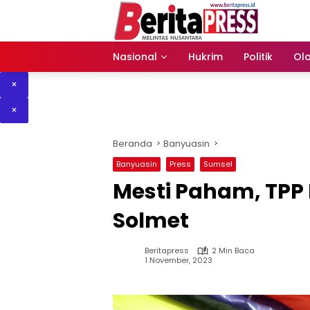
Langsung
ke
konten
Nasional
Hukrim
Politik
Ol
×
×
Beranda
Banyuasin
Banyuasin
Press
Sumsel
Mesti Paham, TPP
Solmet
Beritapress
2 Min Baca
1 November, 2023