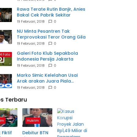
Rawa Terate Rutin Banjir, Anies
Bakal Cek Pabrik Sekitar
19 Februari, 2018
0
NU Minta Pesantren Tak
Terprovokasi Teror Orang Gila
19 Februari, 2018
0
Galeri Foto Klub Sepakbola
4 Foto
Indonesia Persija Jakarta
19 Februari, 2018
0
Marko Simic Kelelahan Usai
Arak arakan Juara Piala
Presiden
19 Februari, 2018
0
s Terbaru
im
Hukrim
 Fiktif
Debitur BTN