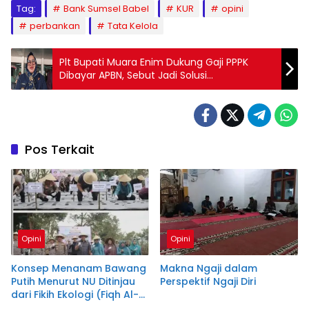
Tag:
Bank Sumsel Babel
KUR
opini
perbankan
Tata Kelola
Plt Bupati Muara Enim Dukung Gaji PPPK
Dibayar APBN, Sebut Jadi Solusi
Keterbatasan Fiskal Daerah
Pos Terkait
Opini
Opini
Konsep Menanam Bawang
Makna Ngaji dalam
Putih Menurut NU Ditinjau
Perspektif Ngaji Diri
dari Fikih Ekologi (Fiqh Al-
Bi’ah) dan Semangat Jihad