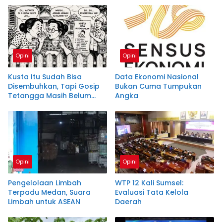
Ekologis
Opini
Opini
Kusta Itu Sudah Bisa
Data Ekonomi Nasional
Disembuhkan, Tapi Gosip
Bukan Cuma Tumpukan
Tetangga Masih Belum
Angka
Ada Obatnya
Opini
Opini
Pengelolaan Limbah
WTP 12 Kali Sumsel:
Terpadu Medan, Suara
Evaluasi Tata Kelola
Limbah untuk ASEAN
Daerah