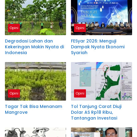
Opini
Opini
Degradasi Lahan dan
FESyar 2026: Menguji
Kekeringan Makin Nyata di
Dampak Nyata Ekonomi
Indonesia
Syariah
Opini
Opini
Tagar Tak Bisa Menanam
Tol Tanjung Carat Diuji
Mangrove
Dolar AS Rp18 Ribu,
Tantangan Investasi