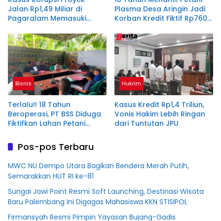
Jalan Rp1,49 Miliar di
Plasma Desa Aringin Jadi
Pagaralam Memasuki
Korban Kredit Fiktif Rp760
Babak Akhir, Enam
M PT BSS
Terdakwa Dituntut 2,5
Tahun Penjara
Bisnis
Hukrim
Terlalu!! 18 Tahun
Kasus Kredit Rp1,4 Triliun,
Beroperasi, PT BSS Diduga
Vonis Hakim Lebih Ringan
Fiktifkan Lahan Petani
dari Tuntutan JPU
Plasma Desa Aringin
Pos-pos Terbaru
MWC NU Dempo Utara Bagikan Bendera Merah Putih,
Semarakkan HUT RI ke-81
Sungai Jawi Point Resmi Soft Launching, Destinasi Wisata
Baru Palembang Ini Digagas Mahasiswa KKN STISIPOL
Firmansyah Resmi Pimpin Yayasan Bujang-Gadis