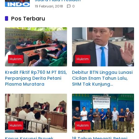
19 Februari, 2018
0
Pos Terbaru
Hukrim
Hukrim
Kredit Fiktif Rp760 M PT BSS,
Debitur BTN Linggau Lunasi
Perpanjang Derita Petani
Cicilan Enam Tahun Lalu,
Plasma Muratara
SHM Tak Kunjung
Diserahkan
Hukrim
Hukrim
Kasus Korupsi Proyek
18 Tahun Menanti: Petani