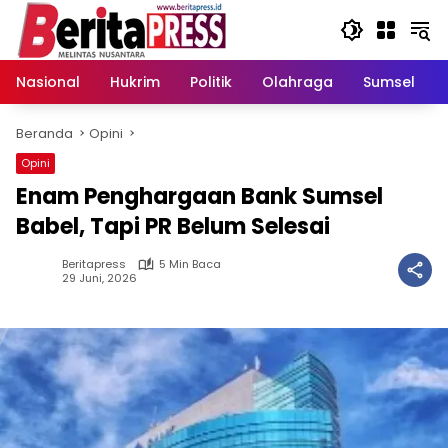
Langsung
ke
konten
Nasional
Hukrim
Politik
Olahraga
Sumsel
Beranda
Opini
Opini
Enam Penghargaan Bank Sumsel
Babel, Tapi PR Belum Selesai
Beritapress
5 Min Baca
29 Juni, 2026