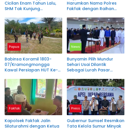
Cicilan Enam Tahun Lalu,
Harumkan Nama Polres
SHM Tak Kunjung
Fakfak dengan Raihan
Diserahkan
Emas di Kejuaraan Pencak
Silat
Papua
News
Babinsa Koramil 1803-
Bunyamin Pilih Mundur
07/Kramongmongga
Sehari Usai Dilantik
Kawal Persiapan HUT Ke-81
Sebagai Lurah Pasar
RI di Kayauni, Penimbunan
Simpang Sender,
Lapangan Upacara Dimulai
Pemerintah OKU Selatan
Siapkan Plt
Fakfak
Press
Kapolsek Fakfak Jalin
Gubernur Sumsel Resmikan
Silaturahmi dengan Ketua
Tata Kelola Sumur Minyak