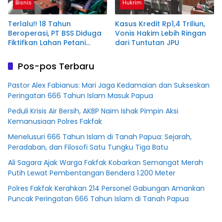
Bisnis
Hukrim
Terlalu!! 18 Tahun
Kasus Kredit Rp1,4 Triliun,
Beroperasi, PT BSS Diduga
Vonis Hakim Lebih Ringan
Fiktifkan Lahan Petani
dari Tuntutan JPU
Plasma Desa Aringin
Pos-pos Terbaru
Pastor Alex Fabianus: Mari Jaga Kedamaian dan Sukseskan
Peringatan 666 Tahun Islam Masuk Papua
Peduli Krisis Air Bersih, AKBP Naim Ishak Pimpin Aksi
Kemanusiaan Polres Fakfak
Menelusuri 666 Tahun Islam di Tanah Papua: Sejarah,
Peradaban, dan Filosofi Satu Tungku Tiga Batu
Ali Sagara Ajak Warga Fakfak Kobarkan Semangat Merah
Putih Lewat Pembentangan Bendera 1.200 Meter
Polres Fakfak Kerahkan 214 Personel Gabungan Amankan
Puncak Peringatan 666 Tahun Islam di Tanah Papua