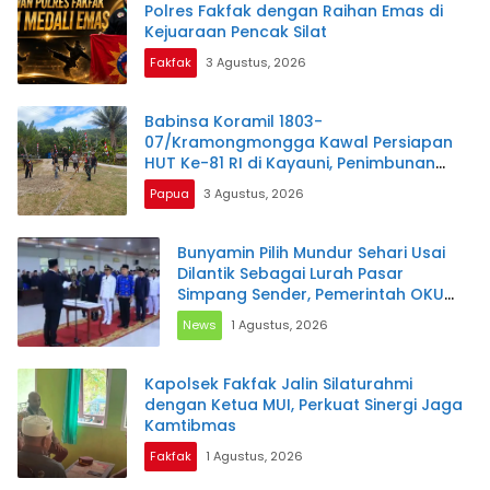
Polres Fakfak dengan Raihan Emas di
Kejuaraan Pencak Silat
Fakfak
3 Agustus, 2026
Babinsa Koramil 1803-
07/Kramongmongga Kawal Persiapan
HUT Ke-81 RI di Kayauni, Penimbunan
Lapangan Upacara Dimulai
Papua
3 Agustus, 2026
Bunyamin Pilih Mundur Sehari Usai
Dilantik Sebagai Lurah Pasar
Simpang Sender, Pemerintah OKU
Selatan Siapkan Plt
News
1 Agustus, 2026
Kapolsek Fakfak Jalin Silaturahmi
dengan Ketua MUI, Perkuat Sinergi Jaga
Kamtibmas
Fakfak
1 Agustus, 2026