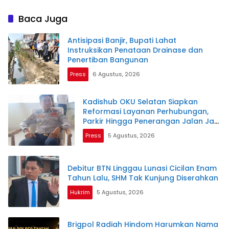
Temongmere Resmi Pimpin
RKPD Tahun 2026
HMI Cabang Surakarta
Baca Juga
Periode 2026–2027
Antisipasi Banjir, Bupati Lahat
Instruksikan Penataan Drainase dan
Penertiban Bangunan
Press
6 Agustus, 2026
Kadishub OKU Selatan Siapkan
Reformasi Layanan Perhubungan,
Parkir Hingga Penerangan Jalan Jadi
Prioritas
Press
5 Agustus, 2026
Debitur BTN Linggau Lunasi Cicilan Enam
Tahun Lalu, SHM Tak Kunjung Diserahkan
Hukrim
5 Agustus, 2026
Brigpol Radiah Hindom Harumkan Nama