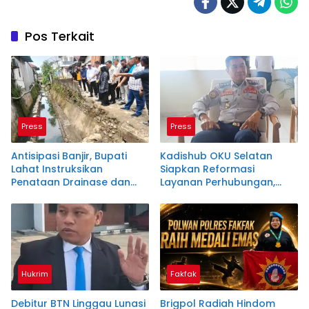
Pos Terkait
Press
Press
Antisipasi Banjir, Bupati
Kadishub OKU Selatan
Lahat Instruksikan
Siapkan Reformasi
Penataan Drainase dan
Layanan Perhubungan,
Penertiban Bangunan
Parkir Hingga Penerangan
Jalan Jadi Prioritas
Hukrim
Fakfak
Debitur BTN Linggau Lunasi
Brigpol Radiah Hindom