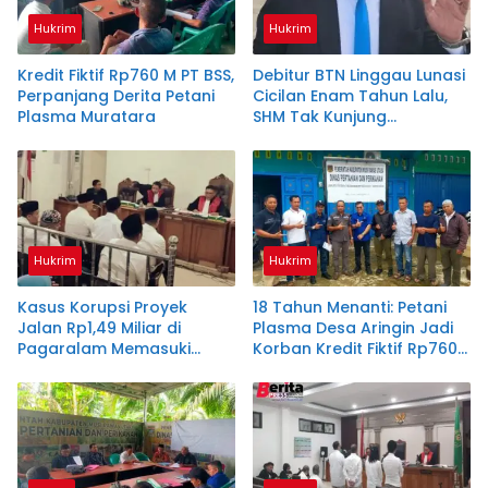
Hukrim
Hukrim
Kredit Fiktif Rp760 M PT BSS,
Debitur BTN Linggau Lunasi
Perpanjang Derita Petani
Cicilan Enam Tahun Lalu,
Plasma Muratara
SHM Tak Kunjung
Diserahkan
Hukrim
Hukrim
Kasus Korupsi Proyek
18 Tahun Menanti: Petani
Jalan Rp1,49 Miliar di
Plasma Desa Aringin Jadi
Pagaralam Memasuki
Korban Kredit Fiktif Rp760
Babak Akhir, Enam
M PT BSS
Terdakwa Dituntut 2,5
Tahun Penjara