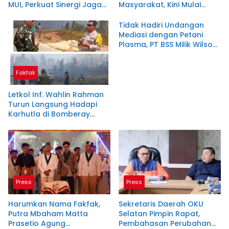
MUI, Perkuat Sinergi Jaga
Masyarakat, Kini Mulai
Kamtibmas
Ditata Secara Legal
Tidak Hadiri Undangan
Mediasi dengan Petani
Plasma, PT BSS Milik Wilson
Sutantio Diduga Lecehkan
Pemkab Muratara
Fakfak
Letkol Inf. Wahlin Rahman
Turun Langsung Hadapi
Karhutla di Bomberay
Tekankan Sinergi
Selamatkan Masyarakat
Press
Press
Harumkan Nama Fakfak,
Sekretaris Daerah OKU
Putra Mbaham Matta
Selatan Pimpin Rapat,
Prasetio Agung
Pembahasan Perubahan