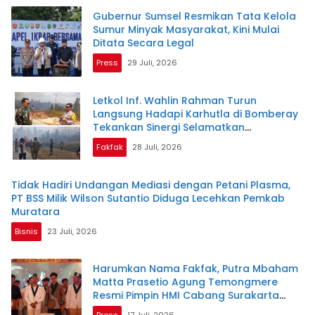
Gubernur Sumsel Resmikan Tata Kelola
Sumur Minyak Masyarakat, Kini Mulai
Ditata Secara Legal
Press
29 Juli, 2026
Letkol Inf. Wahlin Rahman Turun
Langsung Hadapi Karhutla di Bomberay
Tekankan Sinergi Selamatkan
Masyarakat
Fakfak
28 Juli, 2026
Tidak Hadiri Undangan Mediasi dengan Petani Plasma,
PT BSS Milik Wilson Sutantio Diduga Lecehkan Pemkab
Muratara
Bisnis
23 Juli, 2026
Harumkan Nama Fakfak, Putra Mbaham
Matta Prasetio Agung Temongmere
Resmi Pimpin HMI Cabang Surakarta
Periode 2026–2027