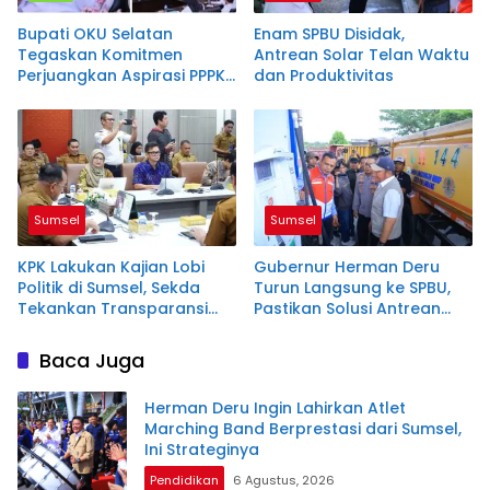
Bupati OKU Selatan
Enam SPBU Disidak,
Tegaskan Komitmen
Antrean Solar Telan Waktu
Perjuangkan Aspirasi PPPK
dan Produktivitas
Paruh Waktu, Tetap
Berpedoman pada
Regulasi dan Kemampuan
Daerah
Sumsel
Sumsel
KPK Lakukan Kajian Lobi
Gubernur Herman Deru
Politik di Sumsel, Sekda
Turun Langsung ke SPBU,
Tekankan Transparansi
Pastikan Solusi Antrean
Regulasi
Panjang Biosolar
Baca Juga
Herman Deru Ingin Lahirkan Atlet
Marching Band Berprestasi dari Sumsel,
Ini Strateginya
Pendidikan
6 Agustus, 2026