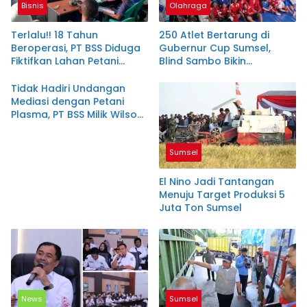
Bisnis
Olahraga
Terlalu!! 18 Tahun
250 Atlet Bertarung di
Beroperasi, PT BSS Diduga
Gubernur Cup Sumsel,
Fiktifkan Lahan Petani
Blind Sambo Bikin
Plasma Desa Aringin
Kejuaraan Ini Berbeda
Tidak Hadiri Undangan
Mediasi dengan Petani
Plasma, PT BSS Milik Wilson
Sutantio Diduga Lecehkan
Pemkab Muratara
Sumsel
El Nino Jadi Tantangan
Menuju Target Produksi 5
Juta Ton Sumsel
News
Sumsel