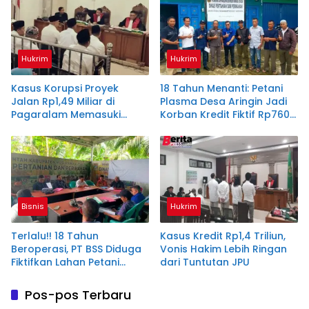
Hukrim
Hukrim
Kasus Korupsi Proyek
18 Tahun Menanti: Petani
Jalan Rp1,49 Miliar di
Plasma Desa Aringin Jadi
Pagaralam Memasuki
Korban Kredit Fiktif Rp760
Babak Akhir, Enam
M PT BSS
Terdakwa Dituntut 2,5
Tahun Penjara
Bisnis
Hukrim
Terlalu!! 18 Tahun
Kasus Kredit Rp1,4 Triliun,
Beroperasi, PT BSS Diduga
Vonis Hakim Lebih Ringan
Fiktifkan Lahan Petani
dari Tuntutan JPU
Plasma Desa Aringin
Pos-pos Terbaru