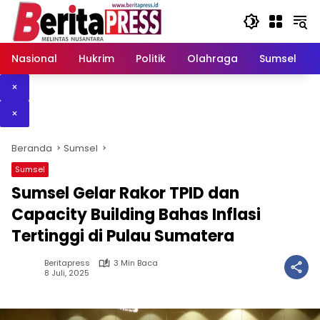
Langsung
ke
konten
Nasional
Hukrim
Politik
Olahraga
Sumsel
×
×
Beranda
Sumsel
Sumsel
Sumsel Gelar Rakor TPID dan
Capacity Building Bahas Inflasi
Tertinggi di Pulau Sumatera
Beritapress
3 Min Baca
8 Juli, 2025