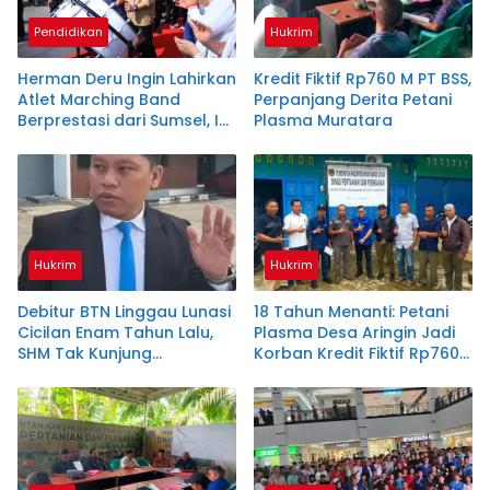
Pendidikan
Hukrim
Herman Deru Ingin Lahirkan
Kredit Fiktif Rp760 M PT BSS,
Atlet Marching Band
Perpanjang Derita Petani
Berprestasi dari Sumsel, Ini
Plasma Muratara
Strateginya
Hukrim
Hukrim
Debitur BTN Linggau Lunasi
18 Tahun Menanti: Petani
Cicilan Enam Tahun Lalu,
Plasma Desa Aringin Jadi
SHM Tak Kunjung
Korban Kredit Fiktif Rp760
Diserahkan
M PT BSS