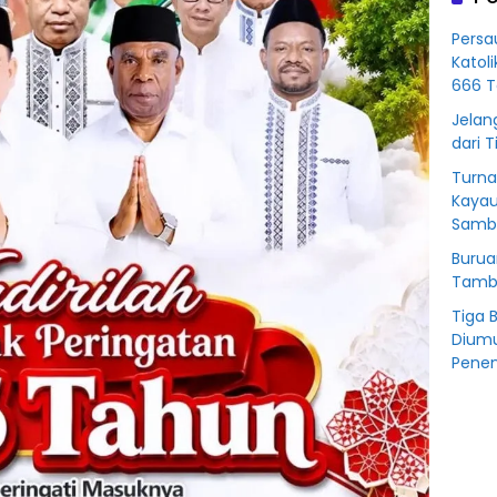
Korb
Kredit
Persa
Rp76
Katol
BSS
666 T
Jelan
dari T
Turna
Kayau
Sambu
Burua
Tamba
Tiga 
Diumu
Penen