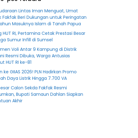
an
Fiktifkan
 Fiktif
Lahan Petani
udaraan Lintas Iman Menguat, Umat
0 M PT
Plasma Desa
ik Fakfak Beri Dukungan untuk Peringatan
Aringin
ahun Masuknya Islam di Tanah Papua
g HUT RI, Pertamina Cetak Prestasi Besar
iga Sumur Infill di Sumsel
men Voli Antar 9 Kampung di Distrik
ni Resmi Dibuka, Warga Antusias
t HUT RI ke-81
n ke GIIAS 2026! PLN Hadirkan Promo
h Daya Listrik Hingga 7.700 VA
Besar Calon Sekda Fakfak Resmi
mkan, Bupati Samaun Dahlan Siapkan
tuan Akhir