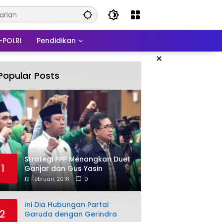
-POLRI
Pendidikan
×
Popular Posts
Strategi PPP Menangkan Duet
1
Ganjar dan Gus Yasin
19 Februari, 2018
0
Ini Dia Hubungan Partai
2
Garuda dengan Gerindra