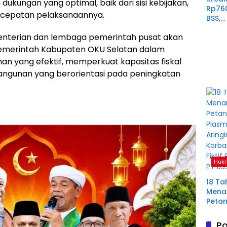
ungan yang optimal, baik dari sisi kebijakan,
Rp76
rcepatan pelaksanaannya.
BSS,
Perp
nterian dan lembaga pemerintah pusat akan
Derit
Plas
 Pemerintah Kabupaten OKU Selatan dalam
Mura
n yang efektif, memperkuat kapasitas fiskal
gunan yang berorientasi pada peningkatan
Hukr
18 Ta
Menan
Petan
Plas
Aring
Po