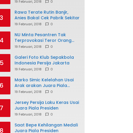
19 Februari, 2018
0
Rawa Terate Rutin Banjir,
3
Anies Bakal Cek Pabrik Sekitar
19 Februari, 2018
0
NU Minta Pesantren Tak
4
Terprovokasi Teror Orang
Gila
19 Februari, 2018
0
Galeri Foto Klub Sepakbola
5
Indonesia Persija Jakarta
19 Februari, 2018
0
Marko Simic Kelelahan Usai
6
Arak arakan Juara Piala
Presiden
19 Februari, 2018
0
Jersey Persija Laku Keras Usai
7
Juara Piala Presiden
19 Februari, 2018
0
Saat Bepe Kehilangan Medali
8
Juara Piala Presiden