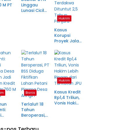
0 M PT
Linggau
Lunasi Cicilan
anjang
Enam Tahun
Hukrim
a Petani
Lalu, SHM Tak
ma
Kunjung
Kasus
tara
Diserahkan
Korupsi
Proyek Jalan
Rp1,49 Miliar
di
Pagaralam
Memasuki
Babak Akhir,
Enam
Terdakwa
Hukrim
Dituntut 2,5
Tahun
Kasus Kredit
im
Bisnis
Penjara
Rp1,4 Triliun,
Vonis Hakim
hun
Terlalu!! 18
Lebih Ringan
ti:
Tahun
dari
i
Beroperasi,
Tuntutan JPU
ma Desa
PT BSS
in Jadi
Diduga
s-pos Terbaru