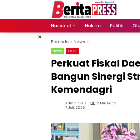
Langsung
ke
konten
Nasional
Hukrim
Politik
Ol
×
Beranda
News
News
OKUS
Perkuat Fiskal Da
Bangun Sinergi St
Kemendagri
Admin Okus
2 Min Baca
7 Juli, 2026