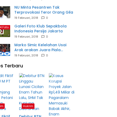
NU Minta Pesantren Tak
Terprovokasi Teror Orang Gila
19 Februari, 2018
0
Galeri Foto Klub Sepakbola
4 Foto
Indonesia Persija Jakarta
19 Februari, 2018
0
Marko Simic Kelelahan Usai
Arak arakan Juara Piala
Presiden
19 Februari, 2018
0
s Terbaru
im
Hukrim
 Fiktif
Debitur BTN