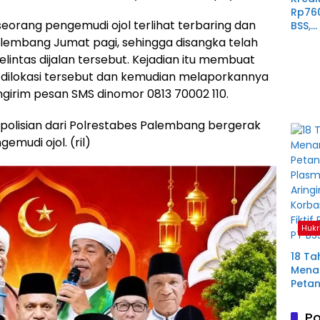
Rp76
eorang pengemudi ojol terlihat terbaring dan
BSS,
Perp
Palembang Jumat pagi, sehingga disangka telah
Derit
intas dijalan tersebut. Kejadian itu membuat
Plas
 dilokasi tersebut dan kemudian melaporkannya
Mura
ngirim pesan SMS dinomor 0813 70002 110.
polisian dari Polrestabes Palembang bergerak
mudi ojol. (ril)
Hukr
18 Ta
Menan
Petan
Plas
Aring
Po