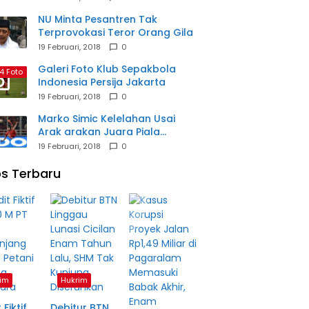
NU Minta Pesantren Tak
Terprovokasi Teror Orang Gila
19 Februari, 2018
0
Galeri Foto Klub Sepakbola
4 Foto
Indonesia Persija Jakarta
19 Februari, 2018
0
Marko Simic Kelelahan Usai
Arak arakan Juara Piala
Presiden
19 Februari, 2018
0
s Terbaru
im
Hukrim
 Fiktif
Debitur BTN