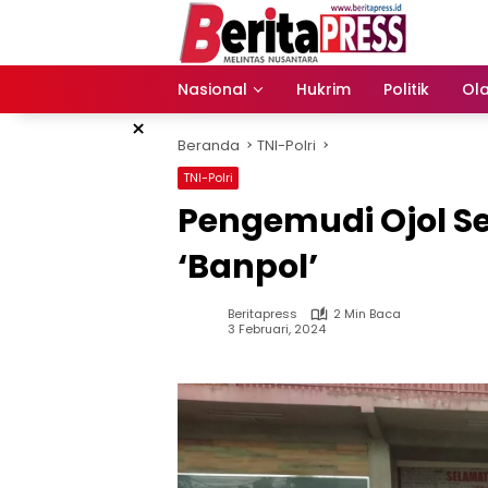
Langsung
ke
konten
Nasional
Hukrim
Politik
Ol
×
Beranda
TNI-Polri
TNI-Polri
Pengemudi Ojol Se
‘Banpol’
Beritapress
2 Min Baca
3 Februari, 2024