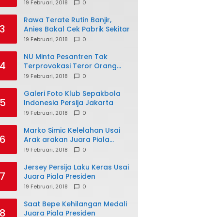
19 Februari, 2018
0
Rawa Terate Rutin Banjir,
3
Anies Bakal Cek Pabrik Sekitar
19 Februari, 2018
0
NU Minta Pesantren Tak
4
Terprovokasi Teror Orang
Gila
19 Februari, 2018
0
Galeri Foto Klub Sepakbola
5
Indonesia Persija Jakarta
19 Februari, 2018
0
Marko Simic Kelelahan Usai
6
Arak arakan Juara Piala
Presiden
19 Februari, 2018
0
Jersey Persija Laku Keras Usai
7
Juara Piala Presiden
19 Februari, 2018
0
Saat Bepe Kehilangan Medali
8
Juara Piala Presiden