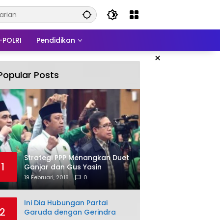
-POLRI
Pendidikan
×
Popular Posts
Strategi PPP Menangkan Duet
1
Ganjar dan Gus Yasin
19 Februari, 2018
0
Ini Dia Hubungan Partai
2
Garuda dengan Gerindra