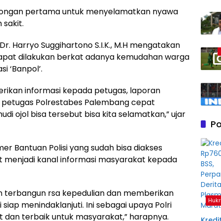
longan pertama untuk menyelamatkan nyawa
sakit.
. Harryo Suggihartono S.I.K., M.H mengatakan
dapat dilakukan berkat adanya kemudahan warga
i ‘Banpol’.
rikan informasi kepada petugas, laporan
ga petugas Polrestabes Palembang cepat
i ojol bisa tersebut bisa kita selamatkan,” ujar
Po
r Bantuan Polisi yang sudah bisa diakses
t menjadi kanal informasi masyarakat kepada
n terbangun rsa kepedulian dan memberikan
Hukr
 siap menindaklanjuti. Ini sebagai upaya Polri
dan terbaik untuk masyarakat,” harapnya.
Kredit