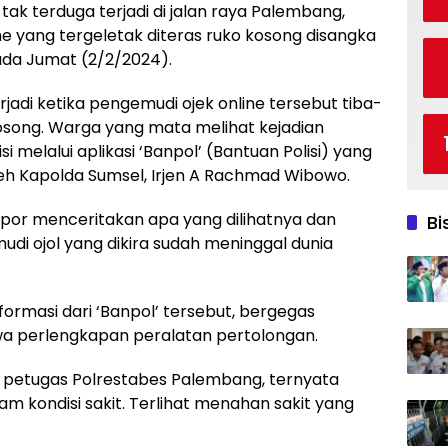
ak terduga terjadi di jalan raya Palembang,
ne yang tergeletak diteras ruko kosong disangka
ada Jumat (2/2/2024).
jadi ketika pengemudi ojek online tersebut tiba-
kosong. Warga yang mata melihat kejadian
 melalui aplikasi ‘Banpol’ (Bantuan Polisi) yang
eh Kapolda Sumsel, Irjen A Rachmad Wibowo.
lapor menceritakan apa yang dilihatnya dan
Bi
i ojol yang dikira sudah meninggal dunia
ormasi dari ‘Banpol’ tersebut, bergegas
 perlengkapan peralatan pertolongan.
h petugas Polrestabes Palembang, ternyata
m kondisi sakit. Terlihat menahan sakit yang