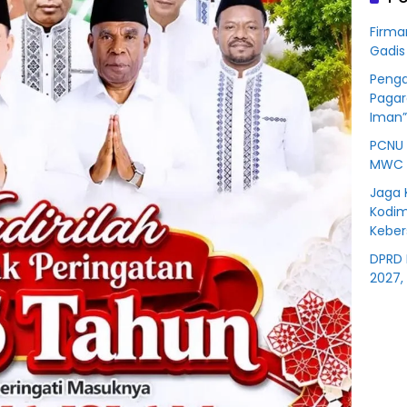
Korb
Kredit
Firma
Rp76
Gadis
BSS
Penga
Pagar
Iman”
PCNU 
MWC 
Jaga 
Kodim
Kebe
DPRD 
2027,