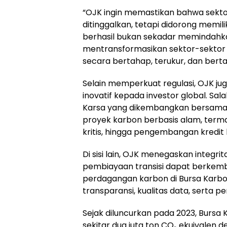
“OJK ingin memastikan bahwa sektor
ditinggalkan, tetapi didorong memilik
berhasil bukan sekadar memindahka
mentransformasikan sektor-sektor b
secara bertahap, terukur, dan bert
Selain memperkuat regulasi, OJK 
inovatif kepada investor global. Sa
Karsa yang dikembangkan bersama
proyek karbon berbasis alam, termas
kritis, hingga pengembangan kredit k
Di sisi lain, OJK menegaskan integr
pembiayaan transisi dapat berkemb
perdagangan karbon di Bursa Karbon
transparansi, kualitas data, serta pe
Sejak diluncurkan pada 2023, Bursa
sekitar dua juta ton CO₂ ekuivalen d