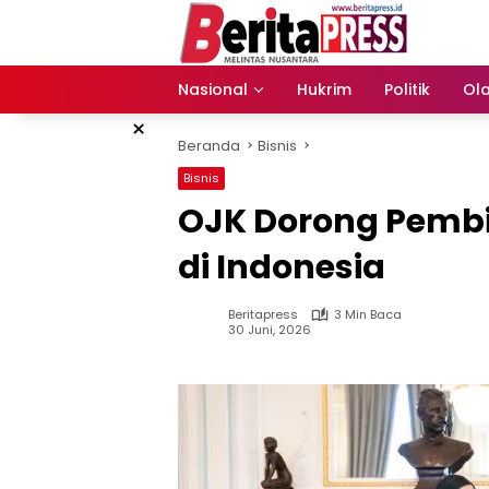
Langsung
ke
konten
Nasional
Hukrim
Politik
Ol
×
Beranda
Bisnis
Bisnis
OJK Dorong Pembi
di Indonesia
Beritapress
3 Min Baca
30 Juni, 2026