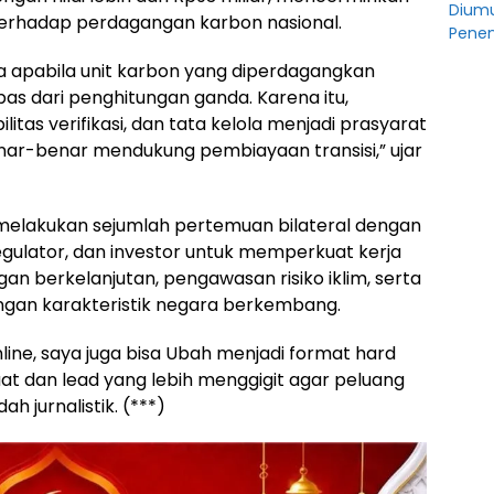
Diumu
erhadap perdagangan karbon nasional.
Penen
a apabila unit karbon yang diperdagangkan
ebas dari penghitungan ganda. Karena itu,
bilitas verifikasi, dan tata kelola menjadi prasyarat
ar-benar mendukung pembiayaan transisi,” ujar
 melakukan sejumlah pertemuan bilateral dengan
egulator, dan investor untuk memperkuat kerja
berkelanjutan, pengawasan risiko iklim, serta
ngan karakteristik negara berkembang.
nline, saya juga bisa Ubah menjadi format hard
uat dan lead yang lebih menggigit agar peluang
ah jurnalistik. (***)