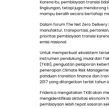
Karena itu, pembiayaan transisi tid
lingkungan, tetapi juga mendorong t
mampu beralih secara bertahap menu
Dalam forum The Net Zero Delivery 
manufaktur, transportasi, pertania
prioritas pembiayaan transisi karen
emisi nasional.
Untuk memperkuat ekosistem ters
instrumen pendukung, mulai dari Ta
(TKBI), penguatan pelaporan keberla
penerapan Climate Risk Managemen
panduan transition finance dan tran
2017 yang ditargetkan terbit tahun in
Friderica mengatakan TKBI akan men
mengidentifikasi aktivitas ekonomi 
pembiayaan lebih tepat sasaran se