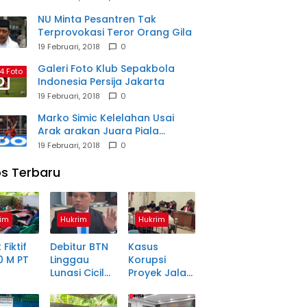
NU Minta Pesantren Tak
Terprovokasi Teror Orang Gila
19 Februari, 2018
0
Galeri Foto Klub Sepakbola
4 Foto
Indonesia Persija Jakarta
19 Februari, 2018
0
Marko Simic Kelelahan Usai
Arak arakan Juara Piala
Presiden
19 Februari, 2018
0
s Terbaru
im
Hukrim
Hukrim
 Fiktif
Debitur BTN
Kasus
0 M PT
Linggau
Korupsi
Lunasi Cicilan
Proyek Jalan
anjang
Enam Tahun
Rp1,49 Miliar
a Petani
Lalu, SHM Tak
di