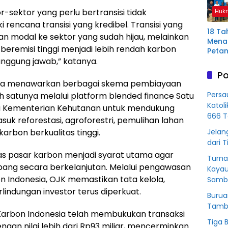
Plas
-sektor yang perlu bertransisi tidak
Hukr
Mura
i rencana transisi yang kredibel. Transisi yang
18 Ta
n modal ke sektor yang sudah hijau, melainkan
Menan
eremisi tinggi menjadi lebih rendah karbon
Petan
anggung jawab,” katanya.
Plas
Aring
Po
Korb
juga menawarkan berbagai skema pembiayaan
Kredit
Persa
lah satunya melalui platform blended finance Satu
Rp76
Katol
 Kementerian Kehutanan untuk mendukung
BSS
666 T
uk reforestasi, agroforestri, pemulihan lahan
arbon berkualitas tinggi.
Jelan
dari T
itas pasar karbon menjadi syarat utama agar
Turna
ang secara berkelanjutan. Melalui pengawasan
Kayau
 Indonesia, OJK memastikan tata kelola,
Sambu
rlindungan investor terus diperkuat.
Burua
Tamba
 Karbon Indonesia telah membukukan transaksi
Tiga 
engan nilai lebih dari Rp93 miliar, mencerminkan