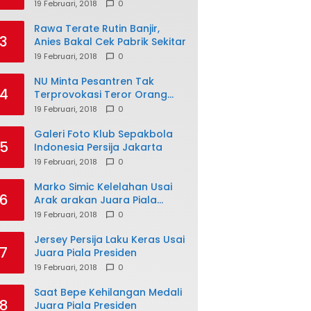
19 Februari, 2018
0
Rawa Terate Rutin Banjir,
3
Anies Bakal Cek Pabrik Sekitar
19 Februari, 2018
0
NU Minta Pesantren Tak
4
Terprovokasi Teror Orang
Gila
19 Februari, 2018
0
Galeri Foto Klub Sepakbola
5
Indonesia Persija Jakarta
19 Februari, 2018
0
Marko Simic Kelelahan Usai
6
Arak arakan Juara Piala
Presiden
19 Februari, 2018
0
Jersey Persija Laku Keras Usai
7
Juara Piala Presiden
19 Februari, 2018
0
Saat Bepe Kehilangan Medali
8
Juara Piala Presiden