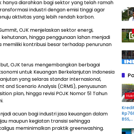
ak hanya diarahkan bagi sektor yang telah ramah
ransformasi industri dengan emisi tinggi agar
ju aktivitas yang lebih rendah karbon.
Summit, OJK menjelaskan sektor energi,
n, kehutanan, hingga penggunaan lahan menjadi
a memiliki kontribusi besar terhadap penurunan
ebut, OJK terus mengembangkan berbagai
ksonomi untuk Keuangan Berkelanjutan Indonesia
Po
njutan yang selaras standar internasional,
t and Scenario Analysis (CRMS), penyusunan
sition plan, hingga revisi POJK Nomor 51 Tahun
Hukr
i.
Kredit
jadi acuan bagi industri jasa keuangan dalam
Rp76
BSS,
hijau maupun kegiatan transisi sehingga
Perp
kaligus meminimalkan praktik greenwashing.
Derit