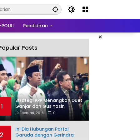
-POLRI
Pendidikan
×
Popular Posts
Strategi PPP Menangkan Duet
1
Ganjar dan Gus Yasin
19 Februari, 2018
0
Ini Dia Hubungan Partai
2
Garuda dengan Gerindra