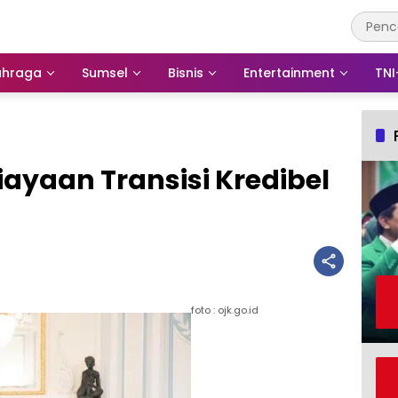
ahraga
Sumsel
Bisnis
Entertainment
TNI
ayaan Transisi Kredibel
foto : ojk.go.id