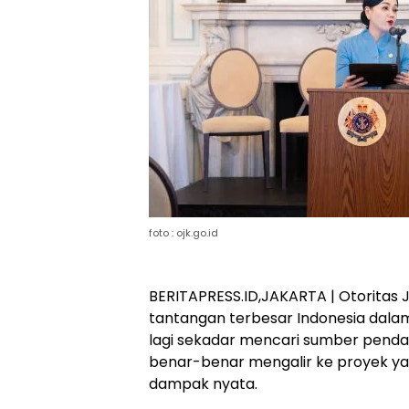
foto : ojk.go.id
BERITAPRESS.ID,JAKARTA | Otorita
tantangan terbesar Indonesia dala
lagi sekadar mencari sumber pend
benar-benar mengalir ke proyek yan
dampak nyata.