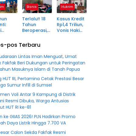
ma
Kunjung
Pagaralam
im
Bisnis
Hukrim
tara
Diserahkan
Memasuki
Babak Akhir,
hun
Terlalu!! 18
Kasus Kredit
Enam
ti:
Tahun
Rp1,4 Triliun,
Terdakwa
i
Beroperasi,
Vonis Hakim
Dituntut 2,5
ma Desa
PT BSS
Lebih Ringan
Tahun
in Jadi
Diduga
dari
Penjara
s-pos Terbaru
an
Fiktifkan
Tuntutan JPU
 Fiktif
Lahan Petani
udaraan Lintas Iman Menguat, Umat
0 M PT
Plasma Desa
ik Fakfak Beri Dukungan untuk Peringatan
Aringin
ahun Masuknya Islam di Tanah Papua
g HUT RI, Pertamina Cetak Prestasi Besar
iga Sumur Infill di Sumsel
men Voli Antar 9 Kampung di Distrik
ni Resmi Dibuka, Warga Antusias
t HUT RI ke-81
n ke GIIAS 2026! PLN Hadirkan Promo
h Daya Listrik Hingga 7.700 VA
Besar Calon Sekda Fakfak Resmi