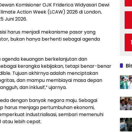
Dewan Komisioner OJK Friderica Widyasari Dewi
Climate Action Week (LCAW) 2026 di London,
5 Juni 2026.
sisi harus menjadi mekanisme pasar yang
or, bukan hanya berhenti sebagai agenda
 agenda keuangan berkelanjutan dan
Bi
 sebagai kerangka kebijakan, tetapi benar-benar
ible. Tujuan akhirnya adalah menciptakan
ntegritas, dan mampu membiayai masa depan
angguh, dan inklusif,” ujarnya.
rbeda dengan banyak negara maju. Sebagai
ap harus menjaga pertumbuhan ekonomi,
mperkuat industrialisasi, sembari memenuhi
 atau lebih cepat.