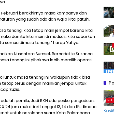
ya.
l 10 Februari berakhirnya masa kampanye dan
turan yang sudah ada dan wajib kita patuhi.
sa tenang, kita tetap main jempol karena kita
maka dari itu kita main di medsos, kita sebarkan
kita semua dimasa tenang,” harap Yahya.
baikan Nusantara Sumsel, Bernadette Suzanna
asa tenang ini pihaknya lebih memilih operasi
l untuk masa tenang ini, walaupun tidak bisa
Po
 tetap terus dengan mainkan jempol untuk
cap Suzie.
14 adalah pemilu, Jadi RKN ada posko pengaduan,
Hukr
 24 jam mulai dari tanggal 13, 14 dan 15, dimana
Kredit
cepat untuk perolehan suara Kota Palembang