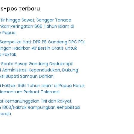
0 M PT
Plasma Desa
dari
s-pos Terbaru
Aringin
Tuntutan JPU
Titir hingga Sawat, Sanggar Tanace
hkan Peringatan 666 Tahun Islam di
h Papua
 Sampai ke Hati: DPR PB Gandeng DPC PDI
angan Hadirkan Air Bersih Gratis untuk
 Fakfak
i Santo Yosep Gandeng Disdukcapil
i Administrasi Kependudukan, Dukung
uksi Bupati Samaun Dahlan
i Fakfak: 666 Tahun Islam di Papua Harus
Momentum Perkuat Toleransi
at Kemanunggalan TNI dan Rakyat,
 1803/Fakfak Rampungkan Rehabilitasi
ereja