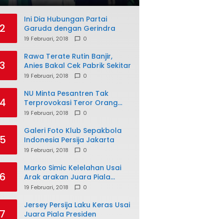
Ini Dia Hubungan Partai
2
Garuda dengan Gerindra
19 Februari, 2018
0
Rawa Terate Rutin Banjir,
3
Anies Bakal Cek Pabrik Sekitar
19 Februari, 2018
0
NU Minta Pesantren Tak
4
Terprovokasi Teror Orang
Gila
19 Februari, 2018
0
Galeri Foto Klub Sepakbola
5
Indonesia Persija Jakarta
19 Februari, 2018
0
Marko Simic Kelelahan Usai
6
Arak arakan Juara Piala
Presiden
19 Februari, 2018
0
Jersey Persija Laku Keras Usai
7
Juara Piala Presiden