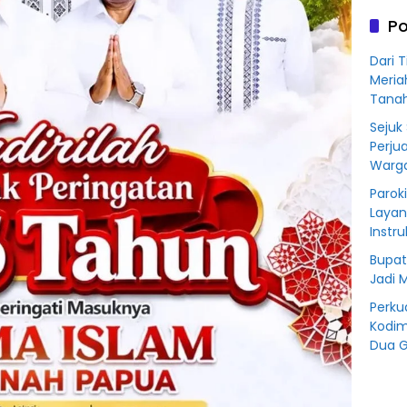
Rp76
Po
BSS
Dari 
Meria
Tana
Sejuk
Perju
Warga
Parok
Layan
Instr
Bupat
Jadi 
Perku
Kodim
Dua G