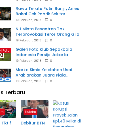
Rawa Terate Rutin Banjir, Anies
Bakal Cek Pabrik Sekitar
19 Februari, 2018
0
NU Minta Pesantren Tak
Terprovokasi Teror Orang Gila
19 Februari, 2018
0
Galeri Foto Klub Sepakbola
4 Foto
Indonesia Persija Jakarta
19 Februari, 2018
0
Marko Simic Kelelahan Usai
Arak arakan Juara Piala
Presiden
19 Februari, 2018
0
s Terbaru
im
Hukrim
 Fiktif
Debitur BTN