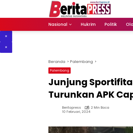
Langsung
ke
konten
Nasional
Hukrim
Politik
Ol
×
×
Beranda
Palembang
Palembang
Junjung Sportifit
Turunkan APK Cap
Beritapress
2 Min Baca
10 Februari, 2024