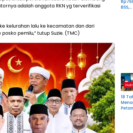
Rp76
ornya adalah anggota RKN yg terverifikasi
BSS,
Perp
Derit
Plas
ri ke kelurahan lalu ke kecamatan dan dari
Mura
 posko pemilu,” tutup Suzie. (TMC)
Hukr
18 Ta
Menan
Petan
Plas
Aring
Korb
Kredit