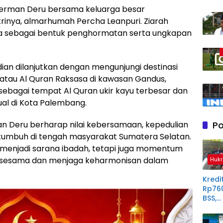
erman Deru bersama keluarga besar
inya, almarhumah Percha Leanpuri. Ziarah
a sebagai bentuk penghormatan serta ungkapan
ian dilanjutkan dengan mengunjungi destinasi
r atau Al Quran Raksasa di kawasan Gandus,
 sebagai tempat Al Quran ukir kayu terbesar dan
tual di Kota Palembang.
Po
n Deru berharap nilai kebersamaan, kepedulian
 tumbuh di tengah masyarakat Sumatera Selatan.
 menjadi sarana ibadah, tetapi juga momentum
sesama dan menjaga keharmonisan dalam
Hukr
Kredit
Rp76
BSS,
Perp
Derit