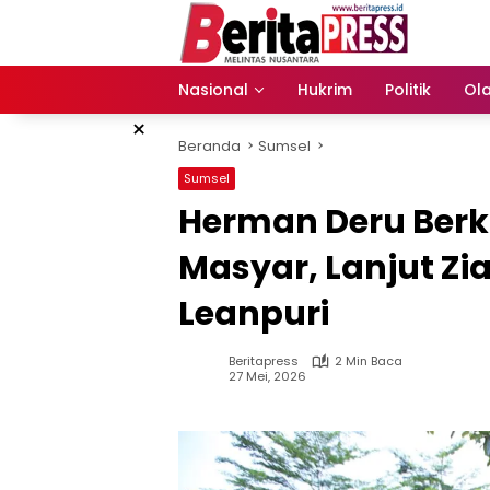
Langsung
ke
konten
Nasional
Hukrim
Politik
Ol
×
Beranda
Sumsel
Sumsel
Herman Deru Berku
Masyar, Lanjut Z
Leanpuri
Beritapress
2 Min Baca
27 Mei, 2026