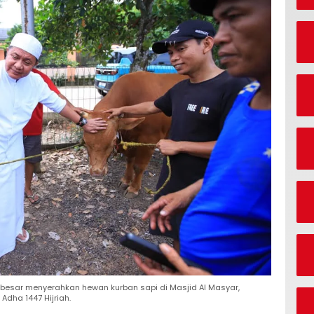
besar menyerahkan hewan kurban sapi di Masjid Al Masyar,
Adha 1447 Hijriah.