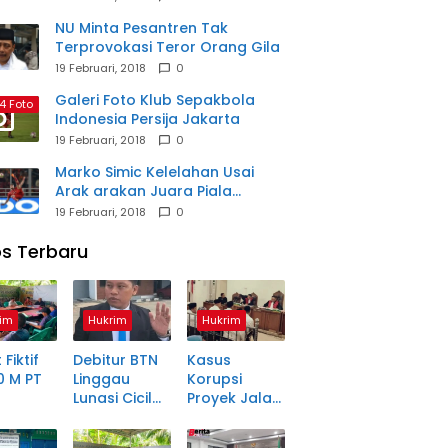
NU Minta Pesantren Tak
Terprovokasi Teror Orang Gila
19 Februari, 2018
0
Galeri Foto Klub Sepakbola
4 Foto
Indonesia Persija Jakarta
19 Februari, 2018
0
Marko Simic Kelelahan Usai
Arak arakan Juara Piala
Presiden
19 Februari, 2018
0
s Terbaru
im
Hukrim
Hukrim
 Fiktif
Debitur BTN
Kasus
0 M PT
Linggau
Korupsi
Lunasi Cicilan
Proyek Jalan
anjang
Enam Tahun
Rp1,49 Miliar
a Petani
Lalu, SHM Tak
di