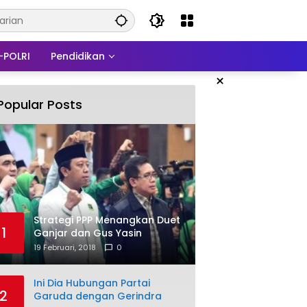
-POLRI
Pendidikan
×
Popular Posts
Strategi PPP Menangkan Duet
1
Ganjar dan Gus Yasin
19 Februari, 2018
0
Ini Dia Hubungan Partai
2
Garuda dengan Gerindra