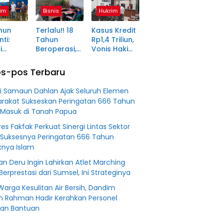
ma
Kunjung
Pagaralam
im
Bisnis
Hukrim
tara
Diserahkan
Memasuki
Babak Akhir,
hun
Terlalu!! 18
Kasus Kredit
Enam
ti:
Tahun
Rp1,4 Triliun,
Terdakwa
i
Beroperasi,
Vonis Hakim
Dituntut 2,5
ma Desa
PT BSS
Lebih Ringan
Tahun
in Jadi
Diduga
dari
Penjara
s-pos Terbaru
an
Fiktifkan
Tuntutan JPU
 Fiktif
Lahan Petani
i Samaun Dahlan Ajak Seluruh Elemen
0 M PT
Plasma Desa
rakat Sukseskan Peringatan 666 Tahun
Aringin
 Masuk di Tanah Papua
es Fakfak Perkuat Sinergi Lintas Sektor
Suksesnya Peringatan 666 Tahun
nya Islam
n Deru Ingin Lahirkan Atlet Marching
Berprestasi dari Sumsel, Ini Strateginya
Warga Kesulitan Air Bersih, Dandim
n Rahman Hadir Kerahkan Personel
kan Bantuan