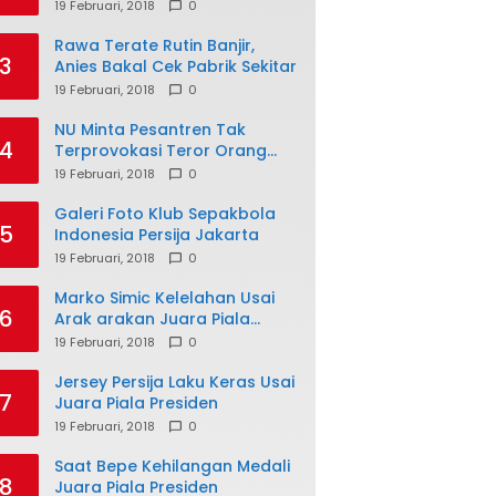
19 Februari, 2018
0
Rawa Terate Rutin Banjir,
3
Anies Bakal Cek Pabrik Sekitar
19 Februari, 2018
0
NU Minta Pesantren Tak
4
Terprovokasi Teror Orang
Gila
19 Februari, 2018
0
Galeri Foto Klub Sepakbola
5
Indonesia Persija Jakarta
19 Februari, 2018
0
Marko Simic Kelelahan Usai
6
Arak arakan Juara Piala
Presiden
19 Februari, 2018
0
Jersey Persija Laku Keras Usai
7
Juara Piala Presiden
19 Februari, 2018
0
Saat Bepe Kehilangan Medali
8
Juara Piala Presiden