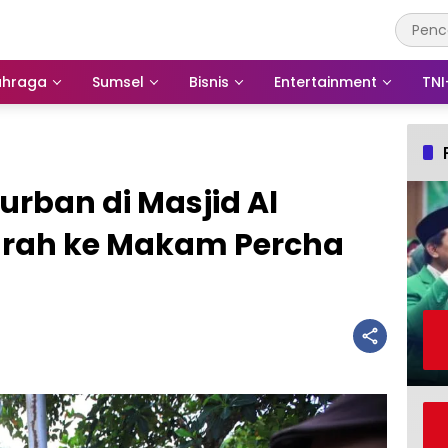
ahraga
Sumsel
Bisnis
Entertainment
TNI
rban di Masjid Al
iarah ke Makam Percha