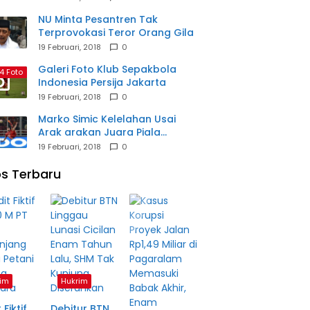
NU Minta Pesantren Tak
Terprovokasi Teror Orang Gila
19 Februari, 2018
0
Galeri Foto Klub Sepakbola
4 Foto
Indonesia Persija Jakarta
19 Februari, 2018
0
Marko Simic Kelelahan Usai
Arak arakan Juara Piala
Presiden
19 Februari, 2018
0
s Terbaru
im
Hukrim
 Fiktif
Debitur BTN