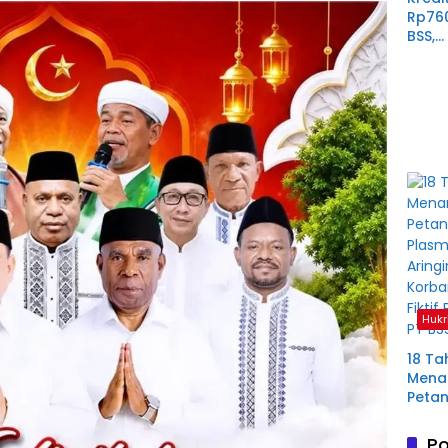
Rp76
BSS,
Perp
Derit
Plas
Mura
Hukr
18 Ta
Menan
Petan
Plas
Aring
Po