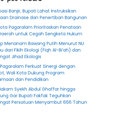
an
Fiktifkan
 Fiktif
Lahan Petani
pasi Banjir, Bupati Lahat Instruksikan
0 M PT
Plasma Desa
aan Drainase dan Penertiban Bangunan
Aringin
Kota Pagaralam Prioritaskan Penataan
Daerah untuk Cegah Sengketa Hukum
p Menanam Bawang Putih Menurut NU
au dari Fikih Ekologi (Fiqh Al-Bi’ah) dan
gat Jihad Ekologis
Pagaralam Perkuat Sinergi dengan
t, Wali Kota Dukung Program
maan dan Pendidikan
Makam Syekh Abdul Ghaffar hingga
ng Gar Bupati Fakfak Teguhkan
ngat Persatuan Menyambut 666 Tahun