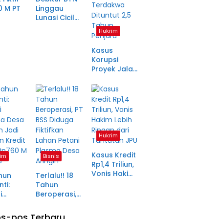
0 M PT
Linggau
Lunasi Cicilan
anjang
Enam Tahun
Hukrim
a Petani
Lalu, SHM Tak
ma
Kunjung
Kasus
tara
Diserahkan
Korupsi
Proyek Jalan
Rp1,49 Miliar
di
Pagaralam
Memasuki
Babak Akhir,
Enam
Terdakwa
Hukrim
Dituntut 2,5
Tahun
Kasus Kredit
im
Bisnis
Penjara
Rp1,4 Triliun,
Vonis Hakim
hun
Terlalu!! 18
Lebih Ringan
ti:
Tahun
dari
i
Beroperasi,
Tuntutan JPU
ma Desa
PT BSS
in Jadi
Diduga
s-pos Terbaru