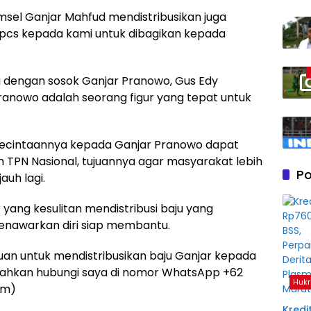
msel Ganjar Mahfud mendistribusikan juga
pcs kepada kami untuk dibagikan kepada
ng dengan sosok Ganjar Pranowo, Gus Edy
ranowo adalah seorang figur yang tepat untuk
kecintaannya kepada Ganjar Pranowo dapat
an TPN Nasional, tujuannya agar masyarakat lebih
Po
auh lagi.
 yang kesulitan mendistribusi baju yang
nawarkan diri siap membantu.
uan untuk mendistribusikan baju Ganjar kepada
ilahkan hubungi saya di nomor WhatsApp +62
Hukr
im)
Kredit