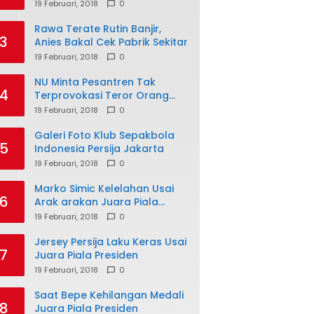
19 Februari, 2018
0
Rawa Terate Rutin Banjir,
3
Anies Bakal Cek Pabrik Sekitar
19 Februari, 2018
0
NU Minta Pesantren Tak
4
Terprovokasi Teror Orang
Gila
19 Februari, 2018
0
Galeri Foto Klub Sepakbola
5
Indonesia Persija Jakarta
19 Februari, 2018
0
Marko Simic Kelelahan Usai
6
Arak arakan Juara Piala
Presiden
19 Februari, 2018
0
Jersey Persija Laku Keras Usai
7
Juara Piala Presiden
19 Februari, 2018
0
Saat Bepe Kehilangan Medali
8
Juara Piala Presiden