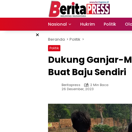
Langsung
ke
konten
Nasional
Hukrim
Politik
Ol
×
Beranda
Politik
Politik
Dukung Ganjar-M
Buat Baju Sendiri
Beritapress
2 Min Baca
26 Desember, 2023