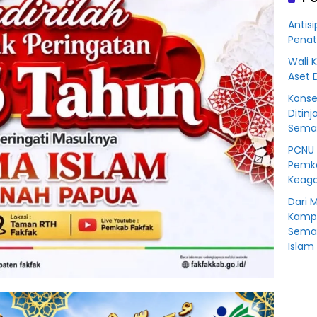
Korb
Kredit
Antisi
Rp76
Penat
BSS
Wali 
Aset 
Konse
Ditinj
Seman
PCNU 
Pemko
Keaga
Dari 
Kampu
Sema
Islam