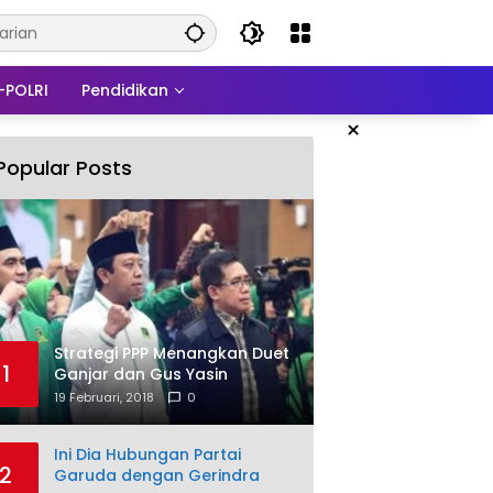
-POLRI
Pendidikan
×
Popular Posts
Strategi PPP Menangkan Duet
1
Ganjar dan Gus Yasin
19 Februari, 2018
0
Ini Dia Hubungan Partai
2
Garuda dengan Gerindra