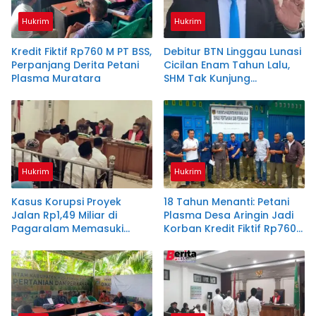
Hukrim
Hukrim
Kredit Fiktif Rp760 M PT BSS,
Debitur BTN Linggau Lunasi
Perpanjang Derita Petani
Cicilan Enam Tahun Lalu,
Plasma Muratara
SHM Tak Kunjung
Diserahkan
Hukrim
Hukrim
Kasus Korupsi Proyek
18 Tahun Menanti: Petani
Jalan Rp1,49 Miliar di
Plasma Desa Aringin Jadi
Pagaralam Memasuki
Korban Kredit Fiktif Rp760
Babak Akhir, Enam
M PT BSS
Terdakwa Dituntut 2,5
Tahun Penjara