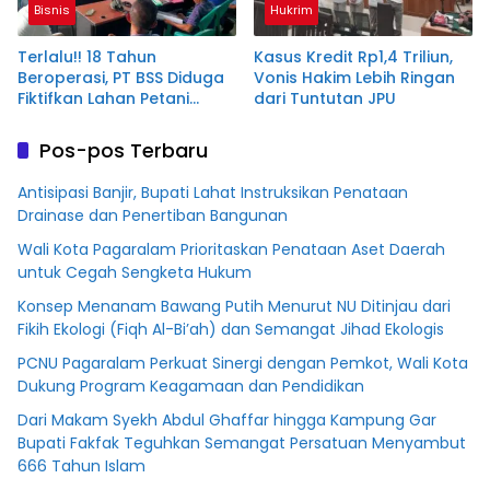
Bisnis
Hukrim
Terlalu!! 18 Tahun
Kasus Kredit Rp1,4 Triliun,
Beroperasi, PT BSS Diduga
Vonis Hakim Lebih Ringan
Fiktifkan Lahan Petani
dari Tuntutan JPU
Plasma Desa Aringin
Pos-pos Terbaru
Antisipasi Banjir, Bupati Lahat Instruksikan Penataan
Drainase dan Penertiban Bangunan
Wali Kota Pagaralam Prioritaskan Penataan Aset Daerah
untuk Cegah Sengketa Hukum
Konsep Menanam Bawang Putih Menurut NU Ditinjau dari
Fikih Ekologi (Fiqh Al-Bi’ah) dan Semangat Jihad Ekologis
PCNU Pagaralam Perkuat Sinergi dengan Pemkot, Wali Kota
Dukung Program Keagamaan dan Pendidikan
Dari Makam Syekh Abdul Ghaffar hingga Kampung Gar
Bupati Fakfak Teguhkan Semangat Persatuan Menyambut
666 Tahun Islam