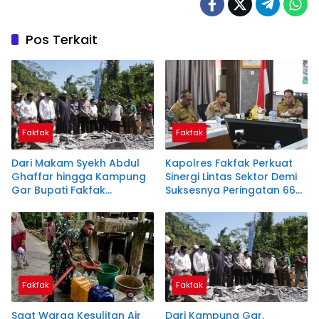
Pos Terkait
Fakfak
Fakfak
Dari Makam Syekh Abdul
Kapolres Fakfak Perkuat
Ghaffar hingga Kampung
Sinergi Lintas Sektor Demi
Gar Bupati Fakfak
Suksesnya Peringatan 666
Teguhkan Semangat
Tahun Masuknya Islam
Persatuan Menyambut 666
Tahun Islam
Fakfak
Fakfak
Saat Warga Kesulitan Air
Dari Kampung Gar,