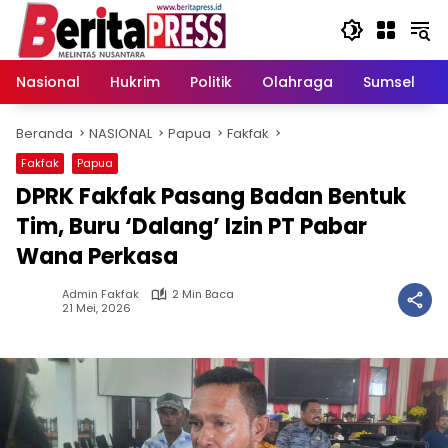
Langsung
ke
konten
Nasional
Hukrim
Politik
Olahraga
Sumsel
Beranda
NASIONAL
Papua
Fakfak
Fakfak
Papua
DPRK Fakfak Pasang Badan Bentuk
Tim, Buru ‘Dalang’ Izin PT Pabar
Wana Perkasa
Admin Fakfak
2 Min Baca
21 Mei, 2026