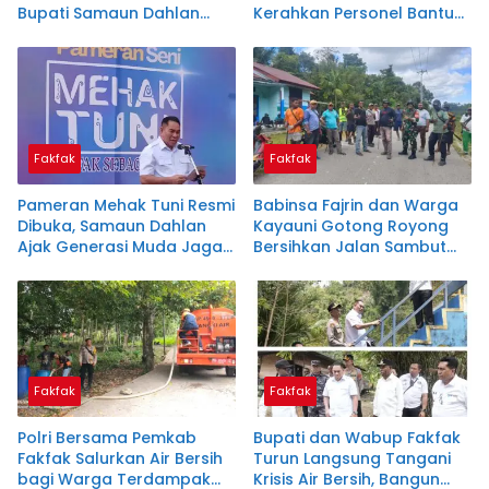
Bupati Samaun Dahlan
Kerahkan Personel Bantu
Siapkan Penentuan Akhir
Masyarakat
Fakfak
Fakfak
Pameran Mehak Tuni Resmi
Babinsa Fajrin dan Warga
Dibuka, Samaun Dahlan
Kayauni Gotong Royong
Ajak Generasi Muda Jaga
Bersihkan Jalan Sambut
Warisan Sejarah
Peringatan Masuknya
Islam di Tanah Papua
Fakfak
Fakfak
Polri Bersama Pemkab
Bupati dan Wabup Fakfak
Fakfak Salurkan Air Bersih
Turun Langsung Tangani
bagi Warga Terdampak
Krisis Air Bersih, Bangun