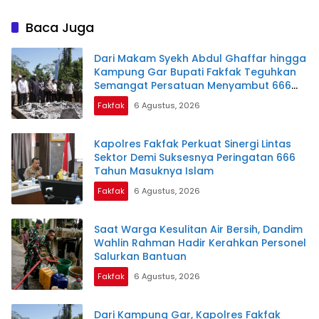
Kekeringan
Embung Darurat dan
Siagakan Distribusi Air
Baca Juga
Gratis
Dari Makam Syekh Abdul Ghaffar hingga
Kampung Gar Bupati Fakfak Teguhkan
Semangat Persatuan Menyambut 666
Tahun Islam
Fakfak
6 Agustus, 2026
Kapolres Fakfak Perkuat Sinergi Lintas
Sektor Demi Suksesnya Peringatan 666
Tahun Masuknya Islam
Fakfak
6 Agustus, 2026
Saat Warga Kesulitan Air Bersih, Dandim
Wahlin Rahman Hadir Kerahkan Personel
Salurkan Bantuan
Fakfak
6 Agustus, 2026
Dari Kampung Gar, Kapolres Fakfak