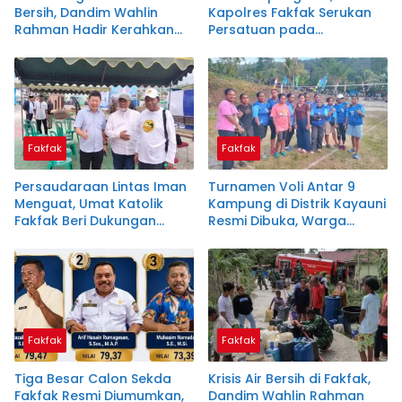
Bersih, Dandim Wahlin
Kapolres Fakfak Serukan
Rahman Hadir Kerahkan
Persatuan pada
Personel Salurkan Bantuan
Peringatan 666 Tahun
Masuknya Islam di Tanah
Papua
Fakfak
Fakfak
Persaudaraan Lintas Iman
Turnamen Voli Antar 9
Menguat, Umat Katolik
Kampung di Distrik Kayauni
Fakfak Beri Dukungan
Resmi Dibuka, Warga
untuk Peringatan 666
Antusias Sambut HUT RI
Tahun Masuknya Islam di
ke-81
Tanah Papua
Fakfak
Fakfak
Tiga Besar Calon Sekda
Krisis Air Bersih di Fakfak,
Fakfak Resmi Diumumkan,
Dandim Wahlin Rahman