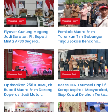
Muara Enim
Muara Enim
Flyover Gunung Megang II
Pemkab Muara Enim
Jadi Sorotan, Plt Bupati
Turunkan Tim Gabungan
Minta APBS Segera
Tinjau Lokasi Rencana
Bertindak
Pembangunan Flyover Ujan
Mas Baru
Muara Enim
Muara Enim
Optimalkan 256 KDKMP, Plt
Reses DPRD Sumsel Dapil 6
Bupati Muara Enim Dorong
Serap Aspirasi Masyarakat,
Koperasi Jadi Motor
Siap Kawal Keluhan Terkait
Ekonomi Desa
Pembangunan Flyover
Ujanmas Baru