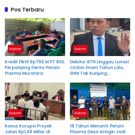
Pos Terbaru
Hukrim
Hukrim
Kredit Fiktif Rp760 M PT BSS,
Debitur BTN Linggau Lunasi
Perpanjang Derita Petani
Cicilan Enam Tahun Lalu,
Plasma Muratara
SHM Tak Kunjung
Diserahkan
Hukrim
Hukrim
Kasus Korupsi Proyek
18 Tahun Menanti: Petani
Jalan Rp1,49 Miliar di
Plasma Desa Aringin Jadi