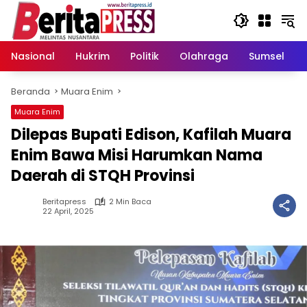
Langsung
ke
konten
Nasional
Hukrim
Politik
Olahraga
Sumsel
Beranda
Muara Enim
Muara Enim
Dilepas Bupati Edison, Kafilah Muara
Enim Bawa Misi Harumkan Nama
Daerah di STQH Provinsi
Beritapress
2 Min Baca
22 April, 2025