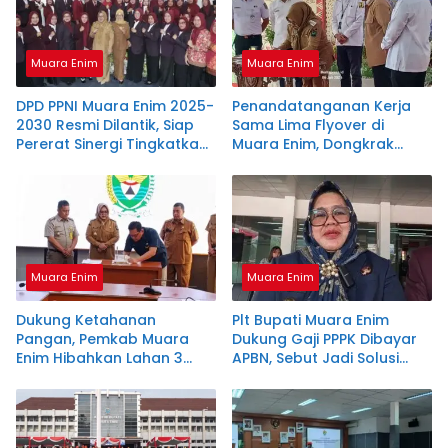
Muara Enim
Muara Enim
DPD PPNI Muara Enim 2025-
Penandatanganan Kerja
2030 Resmi Dilantik, Siap
Sama Lima Flyover di
Pererat Sinergi Tingkatkan
Muara Enim, Dongkrak
Layanan Kesehatan
Logistik dan Angkut
Pratama
Batubara
Muara Enim
Muara Enim
Dukung Ketahanan
Plt Bupati Muara Enim
Pangan, Pemkab Muara
Dukung Gaji PPPK Dibayar
Enim Hibahkan Lahan 3
APBN, Sebut Jadi Solusi
Hektare untuk Gudang
Keterbatasan Fiskal
Bulog
Daerah