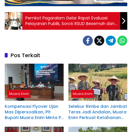
Pemkot Pagaralam Gelar Rapat Evaluasi
Pelayanan Publik, Soroti RSUD Besemah dan
Apresiasi OPD Berprestasi
Pos Terkait
Muara Enim
Muara Enim
Kompensasi Flyover Ujan
Selebur Rimbe dan Jambat
Mas Dipersoalkan, Plt
Teras Jadi Andalan, Muara
Bupati Muara Enim Minta PT
Enim Perkuat Ketahanan
KAI Hitung Ulang
Pangan