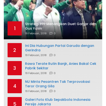
Strategi PPP Menangkan Duet Ganjar dan
1
Gus Yasin
19 Februari, 2018
0
Ini Dia Hubungan Partai Garuda dengan
2
Gerindra
19 Februari, 2018
0
Rawa Terate Rutin Banjir, Anies Bakal Cek
3
Pabrik Sekitar
19 Februari, 2018
0
NU Minta Pesantren Tak Terprovokasi
4
Teror Orang Gila
19 Februari, 2018
0
Galeri Foto Klub Sepakbola Indonesia
5
Persija Jakarta