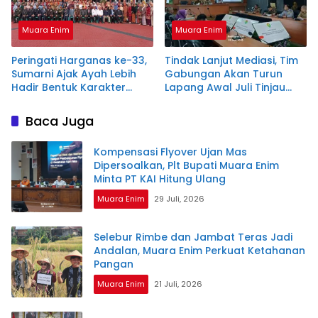
Muara Enim
Muara Enim
Peringati Harganas ke-33,
Tindak Lanjut Mediasi, Tim
Sumarni Ajak Ayah Lebih
Gabungan Akan Turun
Hadir Bentuk Karakter
Lapang Awal Juli Tinjau
Anak
Ketimpangan Nilai Ganti
Rugi Flyover
Baca Juga
Kompensasi Flyover Ujan Mas
Dipersoalkan, Plt Bupati Muara Enim
Minta PT KAI Hitung Ulang
Muara Enim
29 Juli, 2026
Selebur Rimbe dan Jambat Teras Jadi
Andalan, Muara Enim Perkuat Ketahanan
Pangan
Muara Enim
21 Juli, 2026