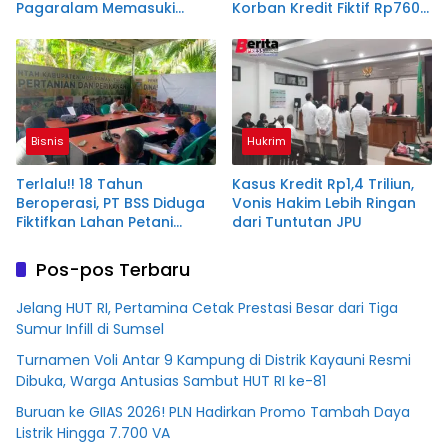
Pagaralam Memasuki
Korban Kredit Fiktif Rp760
Babak Akhir, Enam
M PT BSS
Terdakwa Dituntut 2,5
Tahun Penjara
Bisnis
Hukrim
Terlalu!! 18 Tahun
Kasus Kredit Rp1,4 Triliun,
Beroperasi, PT BSS Diduga
Vonis Hakim Lebih Ringan
Fiktifkan Lahan Petani
dari Tuntutan JPU
Plasma Desa Aringin
Pos-pos Terbaru
Jelang HUT RI, Pertamina Cetak Prestasi Besar dari Tiga
Sumur Infill di Sumsel
Turnamen Voli Antar 9 Kampung di Distrik Kayauni Resmi
Dibuka, Warga Antusias Sambut HUT RI ke-81
Buruan ke GIIAS 2026! PLN Hadirkan Promo Tambah Daya
Listrik Hingga 7.700 VA