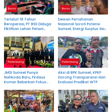
Bisnis
Bisnis
Terlalu!! 18 Tahun
Dewan Pertahanan
Beroperasi, PT BSS Diduga
Nasional Soroti Potensi
Fiktifkan Lahan Petani
Sumsel, Energi Surplus Siap
Plasma Desa Aringin
Topang Indonesia
Palembang
Palembang
JMSI Sumsel Punya
Aksi di BPK Sumsel, KPKP
Nahkoda Baru, Firdaus
Dorong Transparansi dan
Komar Beberkan Fokus
Evaluasi Predikat WTP
Besarnya