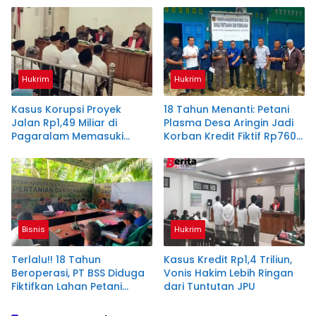
Hukrim
Hukrim
Kasus Korupsi Proyek
18 Tahun Menanti: Petani
Jalan Rp1,49 Miliar di
Plasma Desa Aringin Jadi
Pagaralam Memasuki
Korban Kredit Fiktif Rp760
Babak Akhir, Enam
M PT BSS
Terdakwa Dituntut 2,5
Tahun Penjara
Bisnis
Hukrim
Terlalu!! 18 Tahun
Kasus Kredit Rp1,4 Triliun,
Beroperasi, PT BSS Diduga
Vonis Hakim Lebih Ringan
Fiktifkan Lahan Petani
dari Tuntutan JPU
Plasma Desa Aringin