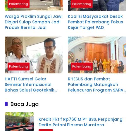
Palembang
Palembang
Warga Proklim Sungai Jawi
Koalisi Masyarakat Desak
Diajari Sulap Sampah Jadi
Pemkot Palembang Fokus
Produk Bernilai Jual
Kejar Target PAD
Palembang
Palembang
HATTI Sumsel Gelar
RHESUS dan Pemkot
Seminar Internasional
Palembang Matangkan
Bahas Solusi Geoteknik
Peluncuran Program SAPA
untuk Infrastruktur
Palembang
Berkelanjutan
Baca Juga
Kredit Fiktif Rp760 M PT BSS, Perpanjang
Derita Petani Plasma Muratara