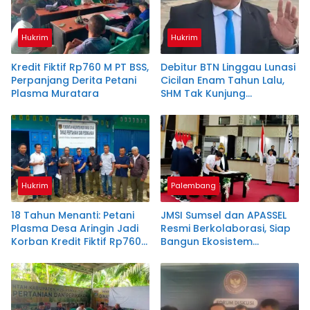
Hukrim
Hukrim
Kredit Fiktif Rp760 M PT BSS,
Debitur BTN Linggau Lunasi
Perpanjang Derita Petani
Cicilan Enam Tahun Lalu,
Plasma Muratara
SHM Tak Kunjung
Diserahkan
Hukrim
Palembang
18 Tahun Menanti: Petani
JMSI Sumsel dan APASSEL
Plasma Desa Aringin Jadi
Resmi Berkolaborasi, Siap
Korban Kredit Fiktif Rp760
Bangun Ekosistem
M PT BSS
Periklanan Digital yang
Profesional