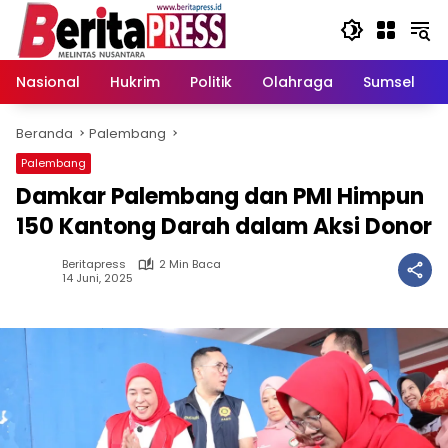
Langsung
ke
konten
Nasional
Hukrim
Politik
Olahraga
Sumsel
Beranda
Palembang
Palembang
Damkar Palembang dan PMI Himpun
150 Kantong Darah dalam Aksi Donor
Beritapress
2 Min Baca
14 Juni, 2025