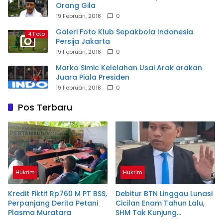
Orang Gila
19 Februari, 2018
0
Galeri Foto Klub Sepakbola Indonesia
4 Foto
Persija Jakarta
19 Februari, 2018
0
Marko Simic Kelelahan Usai Arak arakan
Juara Piala Presiden
19 Februari, 2018
0
Pos Terbaru
Hukrim
Hukrim
Kredit Fiktif Rp760 M PT BSS,
Debitur BTN Linggau Lunasi
Perpanjang Derita Petani
Cicilan Enam Tahun Lalu,
Plasma Muratara
SHM Tak Kunjung
Diserahkan