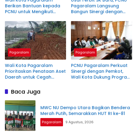
Berikan Bantuan kepada
Pagaralam Langsung
PCNU untuk Mengikuti
Bangun Sinergi dengan
Muktamar NU ke-35 di
Kemenag
Jombang
Pagaralam
Pagaralam
Wali Kota Pagaralam
PCNU Pagaralam Perkuat
Prioritaskan Penataan Aset
Sinergi dengan Pemkot,
Daerah untuk Cegah
Wali Kota Dukung Program
Sengketa Hukum
Keagamaan dan
Pendidikan
Baca Juga
MWC NU Dempo Utara Bagikan Bendera
Merah Putih, Semarakkan HUT RI ke-81
Pagaralam
9 Agustus, 2026