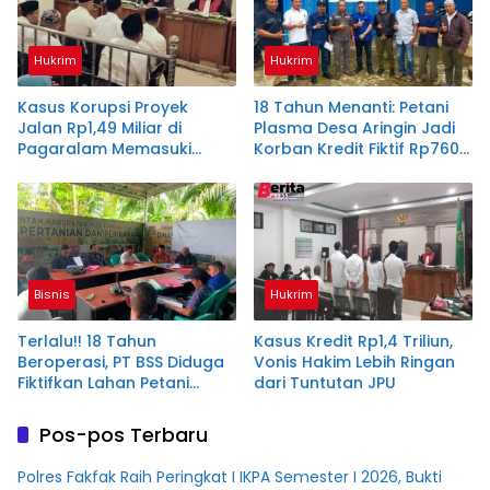
Hukrim
Hukrim
Kasus Korupsi Proyek
18 Tahun Menanti: Petani
Jalan Rp1,49 Miliar di
Plasma Desa Aringin Jadi
Pagaralam Memasuki
Korban Kredit Fiktif Rp760
Babak Akhir, Enam
M PT BSS
Terdakwa Dituntut 2,5
Tahun Penjara
Bisnis
Hukrim
Terlalu!! 18 Tahun
Kasus Kredit Rp1,4 Triliun,
Beroperasi, PT BSS Diduga
Vonis Hakim Lebih Ringan
Fiktifkan Lahan Petani
dari Tuntutan JPU
Plasma Desa Aringin
Pos-pos Terbaru
Polres Fakfak Raih Peringkat I IKPA Semester I 2026, Bukti