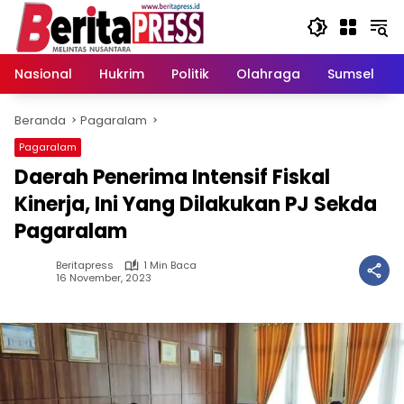
Langsung
ke
konten
Nasional
Hukrim
Politik
Olahraga
Sumsel
Beranda
Pagaralam
Pagaralam
Daerah Penerima Intensif Fiskal
Kinerja, Ini Yang Dilakukan PJ Sekda
Pagaralam
Beritapress
1 Min Baca
16 November, 2023