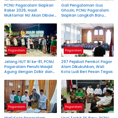
PCNU Pagaralam Siapkan
Gali Pengalaman Gus
Raker 2026, Hasil
Ghozin, PCNU Pagaralam
Muktamar NU Akan Dibawa
Siapkan Langkah Baru
ke Tingkat Daerah
Perkuat Organisasi
Pagaralam
Pagaralam
Jelang HUT RI ke-81, PCNU
297 Pejabat Pemkot Pagar
Pagaralam Penuhi Masjid
Alam Dikukuhkan, Wali
Agung dengan Dzikir dan
Kota Ludi Beri Pesan Tegas
Doa
Pagaralam
Pagaralam
Wali Kota Pagaralam
Usai Terbit SK Baru, PCNU