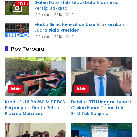
Galeri Foto Klub Sepakbola Indonesia
4 Foto
Persija Jakarta
19 Februari, 2018
0
Marko Simic Kelelahan Usai Arak arakan
Juara Piala Presiden
19 Februari, 2018
0
Pos Terbaru
Hukrim
Hukrim
Kredit Fiktif Rp760 M PT BSS,
Debitur BTN Linggau Lunasi
Perpanjang Derita Petani
Cicilan Enam Tahun Lalu,
Plasma Muratara
SHM Tak Kunjung
Diserahkan