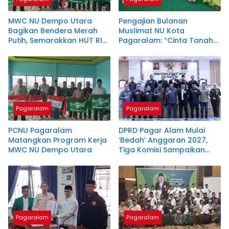
MWC NU Dempo Utara
Pengajian Bulanan
Bagikan Bendera Merah
Muslimat NU Kota
Putih, Semarakkan HUT RI
Pagaralam: “Cinta Tanah
ke-81
Air Sebagian dari Iman”
Pagaralam
Pagaralam
PCNU Pagaralam
DPRD Pagar Alam Mulai
Matangkan Program Kerja
‘Bedah’ Anggaran 2027,
MWC NU Dempo Utara
Tiga Komisi Sampaikan
Laporan
Pagaralam
Pagaralam