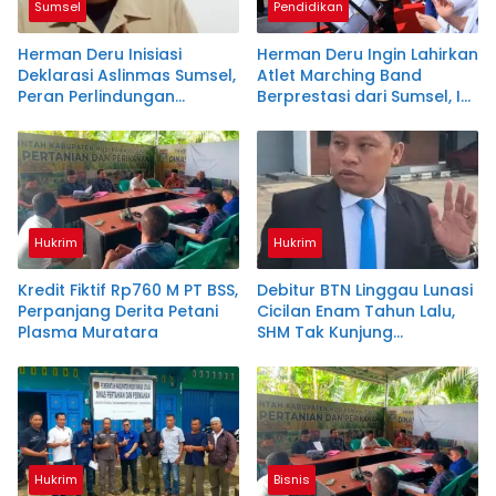
Sumsel
Pendidikan
Herman Deru Inisiasi
Herman Deru Ingin Lahirkan
Deklarasi Aslinmas Sumsel,
Atlet Marching Band
Peran Perlindungan
Berprestasi dari Sumsel, Ini
Masyarakat Diperkuat
Strateginya
Hukrim
Hukrim
Kredit Fiktif Rp760 M PT BSS,
Debitur BTN Linggau Lunasi
Perpanjang Derita Petani
Cicilan Enam Tahun Lalu,
Plasma Muratara
SHM Tak Kunjung
Diserahkan
Hukrim
Bisnis