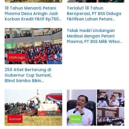
18 Tahun Menanti: Petani
Terlalu!! 18 Tahun
Plasma Desa Aringin Jadi
Beroperasi, PT BSS Diduga
Korban Kredit Fiktif Rp760
Fiktifkan Lahan Petani
M PT BSS
Plasma Desa Aringin
Tidak Hadiri Undangan
Mediasi dengan Petani
Plasma, PT BSS Milik Wilson
Sutantio Diduga Lecehkan
Pemkab Muratara
Olahraga
250 Atlet Bertarung di
Gubernur Cup Sumsel,
Blind Sambo Bikin
Kejuaraan Ini Berbeda
Sumsel
News