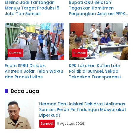
El Nino Jadi Tantangan
Bupati OKU Selatan
Menuju Target Produksi 5
Tegaskan Komitmen
Juta Ton Sumsel
Perjuangkan Aspirasi PPPK
Paruh Waktu, Tetap
Berpedoman pada
Regulasi dan Kemampuan
Daerah
Sumsel
Sumsel
Enam SPBU Disidak,
KPK Lakukan Kajian Lobi
Antrean Solar Telan Waktu
Politik di Sumsel, Sekda
dan Produktivitas
Tekankan Transparansi
Regulasi
Baca Juga
Herman Deru Inisiasi Deklarasi Aslinmas
Sumsel, Peran Perlindungan Masyarakat
Diperkuat
Sumsel
8 Agustus, 2026