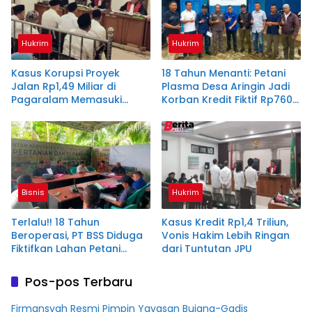
Hukrim
Hukrim
Kasus Korupsi Proyek
18 Tahun Menanti: Petani
Jalan Rp1,49 Miliar di
Plasma Desa Aringin Jadi
Pagaralam Memasuki
Korban Kredit Fiktif Rp760
Babak Akhir, Enam
M PT BSS
Terdakwa Dituntut 2,5
Tahun Penjara
Bisnis
Hukrim
Terlalu!! 18 Tahun
Kasus Kredit Rp1,4 Triliun,
Beroperasi, PT BSS Diduga
Vonis Hakim Lebih Ringan
Fiktifkan Lahan Petani
dari Tuntutan JPU
Plasma Desa Aringin
Pos-pos Terbaru
Firmansyah Resmi Pimpin Yayasan Bujang-Gadis