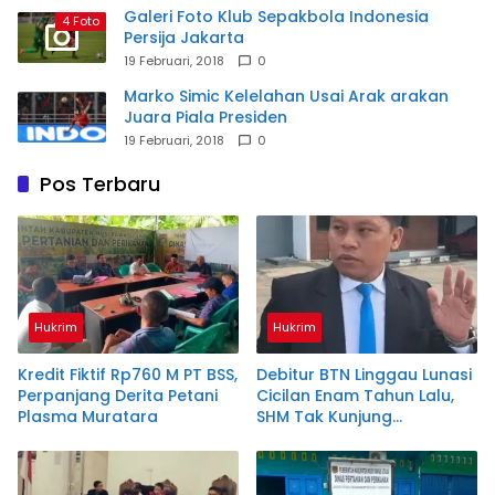
Galeri Foto Klub Sepakbola Indonesia
4 Foto
Persija Jakarta
19 Februari, 2018
0
Marko Simic Kelelahan Usai Arak arakan
Juara Piala Presiden
19 Februari, 2018
0
Pos Terbaru
Hukrim
Hukrim
Kredit Fiktif Rp760 M PT BSS,
Debitur BTN Linggau Lunasi
Perpanjang Derita Petani
Cicilan Enam Tahun Lalu,
Plasma Muratara
SHM Tak Kunjung
Diserahkan