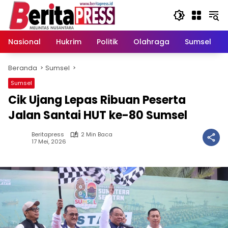
Langsung
ke
konten
Nasional
Hukrim
Politik
Olahraga
Sumsel
Beranda
Sumsel
Sumsel
Cik Ujang Lepas Ribuan Peserta
Jalan Santai HUT ke-80 Sumsel
Beritapress
2 Min Baca
17 Mei, 2026