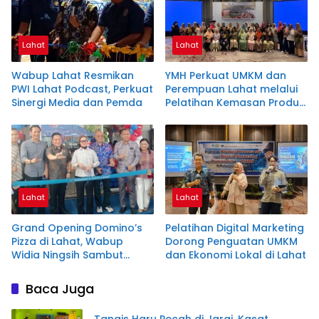
Lahat
Lahat
Wabup Lahat Resmikan
YMH Perkuat UMKM dan
PWI Lahat Podcast, Perkuat
Perempuan Lahat melalui
Sinergi Media dan Pemda
Pelatihan Kemasan Produk
dan Ekonomi Hijau
Lahat
Lahat
Grand Opening Domino’s
Pelatihan Digital Marketing
Pizza di Lahat, Wabup
Dorong Penguatan UMKM
Widia Ningsih Sambut
dan Ekonomi Lokal di Lahat
Investasi Baru
Baca Juga