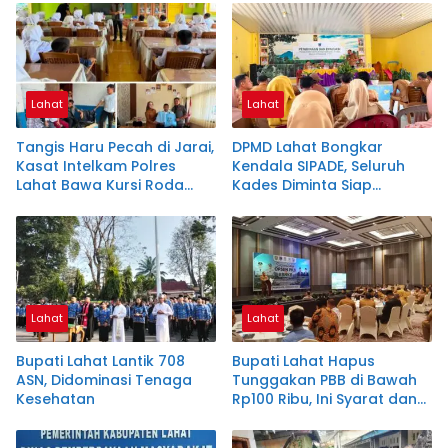
Lahat
Lahat
Tangis Haru Pecah di Jarai,
DPMD Lahat Bongkar
Kasat Intelkam Polres
Kendala SIPADE, Seluruh
Lahat Bawa Kursi Roda
Kades Diminta Siap
untuk Siswa Lumpuh
Berbenah
Lahat
Lahat
Bupati Lahat Lantik 708
Bupati Lahat Hapus
ASN, Didominasi Tenaga
Tunggakan PBB di Bawah
Kesehatan
Rp100 Ribu, Ini Syarat dan
Alasannya