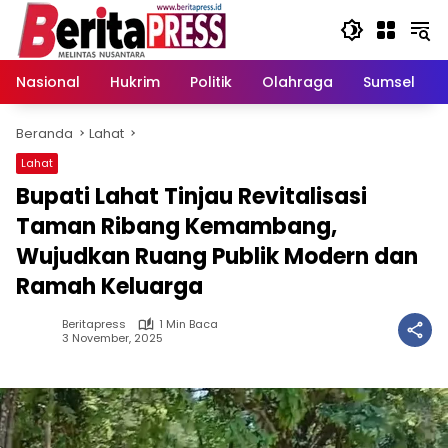
Langsung
ke
konten
Nasional
Hukrim
Politik
Olahraga
Sumsel
Beranda
Lahat
Lahat
Bupati Lahat Tinjau Revitalisasi
Taman Ribang Kemambang,
Wujudkan Ruang Publik Modern dan
Ramah Keluarga
Beritapress
1 Min Baca
3 November, 2025