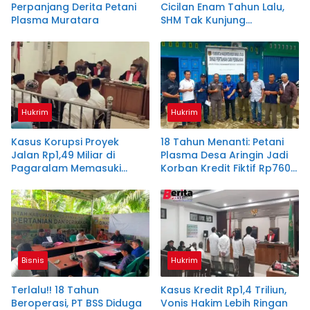
Perpanjang Derita Petani
Cicilan Enam Tahun Lalu,
Plasma Muratara
SHM Tak Kunjung
Diserahkan
Hukrim
Hukrim
Kasus Korupsi Proyek
18 Tahun Menanti: Petani
Jalan Rp1,49 Miliar di
Plasma Desa Aringin Jadi
Pagaralam Memasuki
Korban Kredit Fiktif Rp760
Babak Akhir, Enam
M PT BSS
Terdakwa Dituntut 2,5
Tahun Penjara
Bisnis
Hukrim
Terlalu!! 18 Tahun
Kasus Kredit Rp1,4 Triliun,
Beroperasi, PT BSS Diduga
Vonis Hakim Lebih Ringan