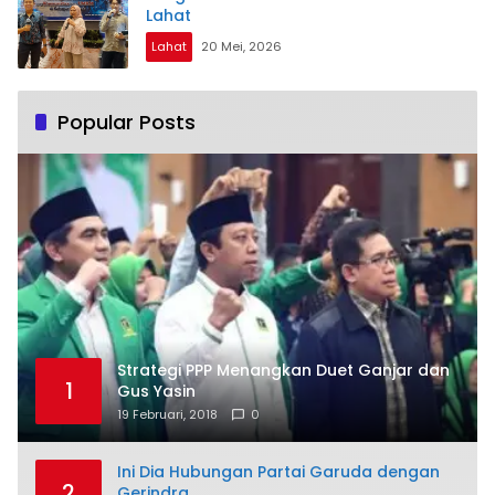
Lahat
Lahat
20 Mei, 2026
Popular Posts
Strategi PPP Menangkan Duet Ganjar dan
1
Gus Yasin
19 Februari, 2018
0
Ini Dia Hubungan Partai Garuda dengan
2
Gerindra