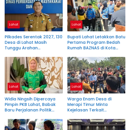
Lahat
Lahat
Pilkades Serentak 2027, 130
Bupati Lahat Letakkan Batu
Desa di Lahat Masih
Pertama Program Bedah
Tunggu Arahan
Rumah BAZNAS di Kota
Kemendagri
Baru
Lahat
Lahat
Widia Ningsih Dipercaya
Warga Enam Desa di
Pimpin PKB Lahat, Babak
Merapi Timur Minta
Baru Perjalanan Politik
Kejelasan Terkait
Wakil Bupati
Pembangunan Jalan
Hauling PT ALR