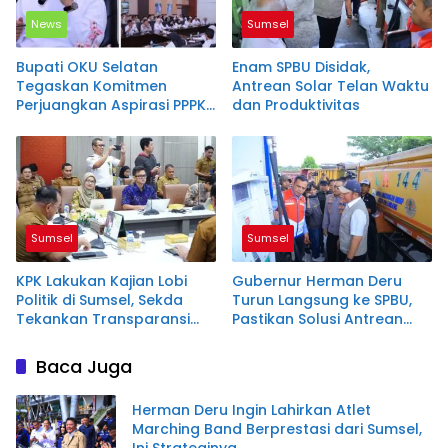
News
Sumsel
Bupati OKU Selatan
Enam SPBU Disidak,
Tegaskan Komitmen
Antrean Solar Telan Waktu
Perjuangkan Aspirasi PPPK
dan Produktivitas
Paruh Waktu, Tetap
Berpedoman pada
Regulasi dan Kemampuan
Daerah
Sumsel
Sumsel
KPK Lakukan Kajian Lobi
Gubernur Herman Deru
Politik di Sumsel, Sekda
Turun Langsung ke SPBU,
Tekankan Transparansi
Pastikan Solusi Antrean
Regulasi
Panjang Biosolar
Baca Juga
Herman Deru Ingin Lahirkan Atlet
Marching Band Berprestasi dari Sumsel,
Ini Strateginya