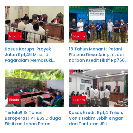
Diserahkan
Hukrim
Hukrim
Kasus Korupsi Proyek
18 Tahun Menanti: Petani
Jalan Rp1,49 Miliar di
Plasma Desa Aringin Jadi
Pagaralam Memasuki
Korban Kredit Fiktif Rp760
Babak Akhir, Enam
M PT BSS
Terdakwa Dituntut 2,5
Tahun Penjara
Bisnis
Hukrim
Terlalu!! 18 Tahun
Kasus Kredit Rp1,4 Triliun,
Beroperasi, PT BSS Diduga
Vonis Hakim Lebih Ringan
Fiktifkan Lahan Petani
dari Tuntutan JPU
Plasma Desa Aringin