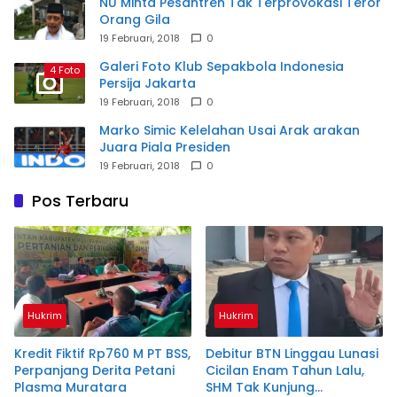
NU Minta Pesantren Tak Terprovokasi Teror
Orang Gila
19 Februari, 2018
0
Galeri Foto Klub Sepakbola Indonesia
4 Foto
Persija Jakarta
19 Februari, 2018
0
Marko Simic Kelelahan Usai Arak arakan
Juara Piala Presiden
19 Februari, 2018
0
Pos Terbaru
Hukrim
Hukrim
Kredit Fiktif Rp760 M PT BSS,
Debitur BTN Linggau Lunasi
Perpanjang Derita Petani
Cicilan Enam Tahun Lalu,
Plasma Muratara
SHM Tak Kunjung