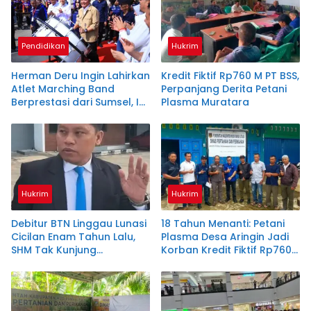
Pendidikan
Hukrim
Herman Deru Ingin Lahirkan
Kredit Fiktif Rp760 M PT BSS,
Atlet Marching Band
Perpanjang Derita Petani
Berprestasi dari Sumsel, Ini
Plasma Muratara
Strateginya
Hukrim
Hukrim
Debitur BTN Linggau Lunasi
18 Tahun Menanti: Petani
Cicilan Enam Tahun Lalu,
Plasma Desa Aringin Jadi
SHM Tak Kunjung
Korban Kredit Fiktif Rp760
Diserahkan
M PT BSS