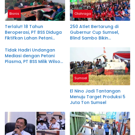
Bisnis
Olahraga
Terlalu!! 18 Tahun
250 Atlet Bertarung di
Beroperasi, PT BSS Diduga
Gubernur Cup Sumsel,
Fiktifkan Lahan Petani
Blind Sambo Bikin
Plasma Desa Aringin
Kejuaraan Ini Berbeda
Tidak Hadiri Undangan
Mediasi dengan Petani
Plasma, PT BSS Milik Wilson
Sutantio Diduga Lecehkan
Pemkab Muratara
Sumsel
El Nino Jadi Tantangan
Menuju Target Produksi 5
Juta Ton Sumsel