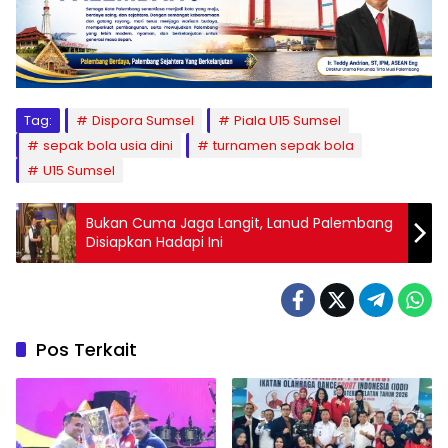
Tag:
Dispora Sumsel
Piala U15 Sumsel
sepak bola usia dini
turnamen sepak bola
U15 Sumsel
Bukan Cuma Jaga Langit, Lanud Palembang
Disiapkan Hadapi Ini
Pos Terkait