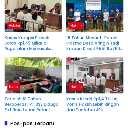
Hukrim
Hukrim
Kasus Korupsi Proyek
18 Tahun Menanti: Petani
Jalan Rp1,49 Miliar di
Plasma Desa Aringin Jadi
Pagaralam Memasuki
Korban Kredit Fiktif Rp760
Babak Akhir, Enam
M PT BSS
Terdakwa Dituntut 2,5
Tahun Penjara
Bisnis
Hukrim
Terlalu!! 18 Tahun
Kasus Kredit Rp1,4 Triliun,
Beroperasi, PT BSS Diduga
Vonis Hakim Lebih Ringan
Fiktifkan Lahan Petani
dari Tuntutan JPU
Plasma Desa Aringin
Pos-pos Terbaru