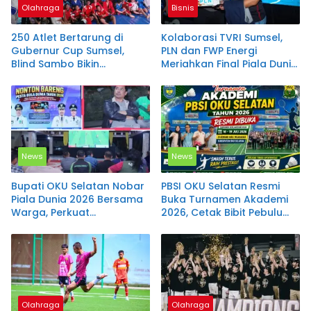
Olahraga
Bisnis
250 Atlet Bertarung di
Kolaborasi TVRI Sumsel,
Gubernur Cup Sumsel,
PLN dan FWP Energi
Blind Sambo Bikin
Meriahkan Final Piala Dunia
Kejuaraan Ini Berbeda
2026
News
News
Bupati OKU Selatan Nobar
PBSI OKU Selatan Resmi
Piala Dunia 2026 Bersama
Buka Turnamen Akademi
Warga, Perkuat
2026, Cetak Bibit Pebulu
Kebersamaan dan Sinergi
Tangkis Berprestasi
Daerah
Olahraga
Olahraga