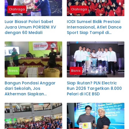
Olahraga
Olahraga
Luar Biasa! Polsri Sabet
IODI Sumsel Bidik Prestasi
Juara Umum PORSENI XV
Internasional, Atlet Dance
dengan 60 Medali
Sport Siap Tampil di
Malaysia
News
Bisnis
Bangun Pondasi Anggar
Siap Ikutan? PLN Electric
dari Sekolah, Jos
Run 2026 Targetkan 8.000
Akherman Siapkan
Pelari di ICE BSD
Regenerasi Atlet OKU
Selatan Menuju Porprov
2027