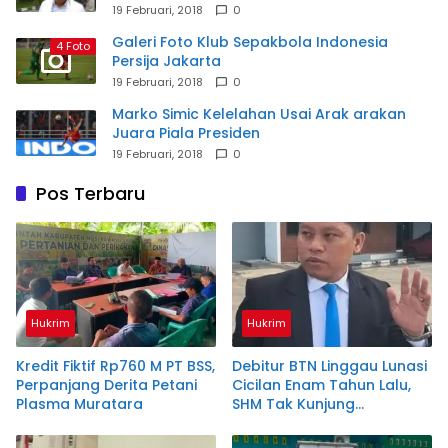
19 Februari, 2018
0
Galeri Foto Klub Sepakbola Indonesia
4 Foto
Persija Jakarta
19 Februari, 2018
0
Marko Simic Kelelahan Usai Arak arakan
Juara Piala Presiden
19 Februari, 2018
0
Pos Terbaru
Hukrim
Hukrim
Kredit Fiktif Rp760 M PT BSS,
Debitur BTN Linggau Lunasi
Perpanjang Derita Petani
Cicilan Enam Tahun Lalu,
Plasma Muratara
SHM Tak Kunjung
Diserahkan