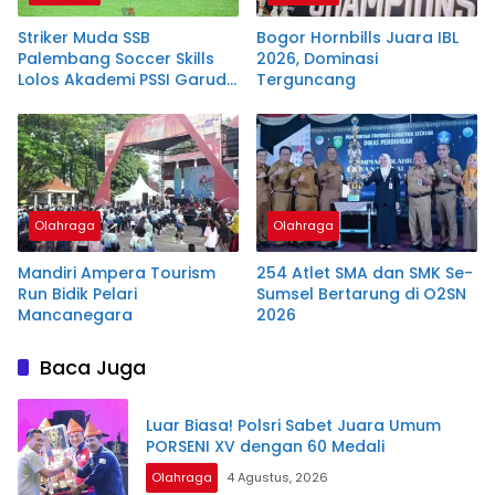
Striker Muda SSB
Bogor Hornbills Juara IBL
Palembang Soccer Skills
2026, Dominasi
Lolos Akademi PSSI Garuda
Terguncang
United
Olahraga
Olahraga
Mandiri Ampera Tourism
254 Atlet SMA dan SMK Se-
Run Bidik Pelari
Sumsel Bertarung di O2SN
Mancanegara
2026
Baca Juga
Luar Biasa! Polsri Sabet Juara Umum
PORSENI XV dengan 60 Medali
Olahraga
4 Agustus, 2026