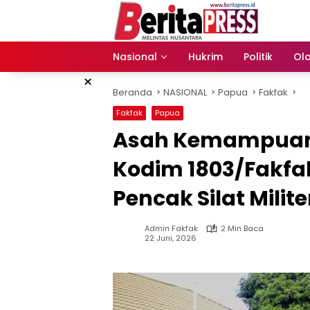
Langsung
ke
konten
Nasional
Hukrim
Politik
Ol
×
Beranda
NASIONAL
Papua
Fakfak
Fakfak
Papua
Asah Kemampuan 
Kodim 1803/Fakfak
Pencak Silat Milite
Admin Fakfak
2 Min Baca
22 Juni, 2026