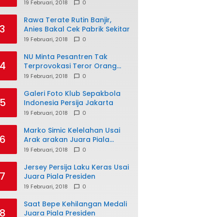
19 Februari, 2018
0
Rawa Terate Rutin Banjir,
3
Anies Bakal Cek Pabrik Sekitar
19 Februari, 2018
0
NU Minta Pesantren Tak
4
Terprovokasi Teror Orang
Gila
19 Februari, 2018
0
Galeri Foto Klub Sepakbola
5
Indonesia Persija Jakarta
19 Februari, 2018
0
Marko Simic Kelelahan Usai
6
Arak arakan Juara Piala
Presiden
19 Februari, 2018
0
Jersey Persija Laku Keras Usai
7
Juara Piala Presiden
19 Februari, 2018
0
Saat Bepe Kehilangan Medali
8
Juara Piala Presiden