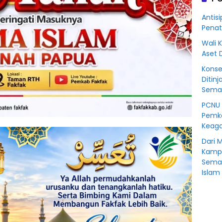
Korb
Kredit
Antisi
Rp76
Penat
BSS
Wali 
Aset 
Konse
Ditinj
Seman
PCNU 
Pemko
Keaga
Dari 
Kampu
Sema
Islam