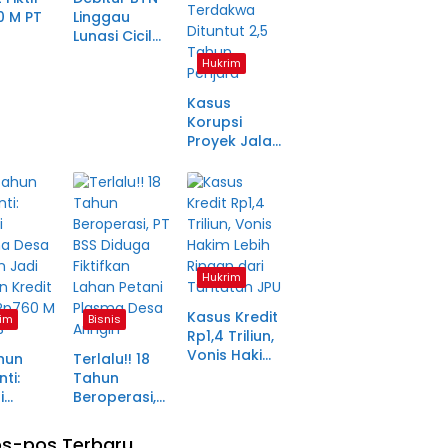
0 M PT
Linggau
Lunasi Cicilan
anjang
Enam Tahun
Hukrim
a Petani
Lalu, SHM Tak
ma
Kunjung
Kasus
tara
Diserahkan
Korupsi
Proyek Jalan
Rp1,49 Miliar
di
Pagaralam
Memasuki
Babak Akhir,
Enam
Terdakwa
Hukrim
Dituntut 2,5
Tahun
Kasus Kredit
im
Bisnis
Penjara
Rp1,4 Triliun,
Vonis Hakim
hun
Terlalu!! 18
Lebih Ringan
ti:
Tahun
dari
i
Beroperasi,
Tuntutan JPU
ma Desa
PT BSS
in Jadi
Diduga
s-pos Terbaru