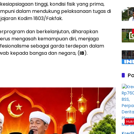
esiapsiagaan tinggi, kondisi fisik yang prima,
umpuni dalam mendukung pelaksanaan tugas di
i jajaran Kodim 1803/Fakfak.
terprogram dan berkelanjutan, diharapkan
 terus mengasah kemampuan diri, menjaga
fesionalisme sebagai garda terdepan dalam
wab kepada bangsa dan negara, (
IB
).
Po
Hukr
Kredit