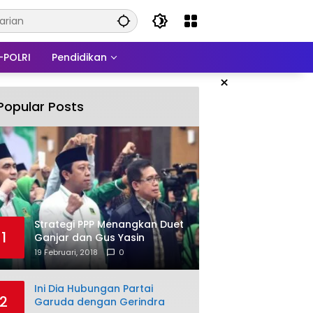
-POLRI
Pendidikan
×
Popular Posts
Strategi PPP Menangkan Duet
1
Ganjar dan Gus Yasin
19 Februari, 2018
0
Ini Dia Hubungan Partai
2
Garuda dengan Gerindra