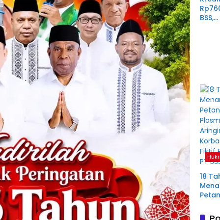
Rp76
BSS,
Perp
Derit
Plas
Mura
Hukr
18 Ta
Menan
Petan
Plas
Aring
Po