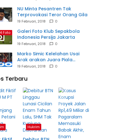
NU Minta Pesantren Tak
Terprovokasi Teror Orang Gila
19 Februari, 2018
0
Galeri Foto Klub Sepakbola
4 Foto
Indonesia Persija Jakarta
19 Februari, 2018
0
Marko Simic Kelelahan Usai
Arak arakan Juara Piala
Presiden
19 Februari, 2018
0
s Terbaru
im
Hukrim
 Fiktif
Debitur BTN