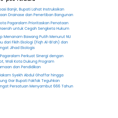
an
Fiktifkan
 Fiktif
Lahan Petani
pasi Banjir, Bupati Lahat Instruksikan
0 M PT
Plasma Desa
aan Drainase dan Penertiban Bangunan
Aringin
Kota Pagaralam Prioritaskan Penataan
Daerah untuk Cegah Sengketa Hukum
p Menanam Bawang Putih Menurut NU
au dari Fikih Ekologi (Fiqh Al-Bi’ah) dan
gat Jihad Ekologis
Pagaralam Perkuat Sinergi dengan
t, Wali Kota Dukung Program
maan dan Pendidikan
Makam Syekh Abdul Ghaffar hingga
ng Gar Bupati Fakfak Teguhkan
ngat Persatuan Menyambut 666 Tahun