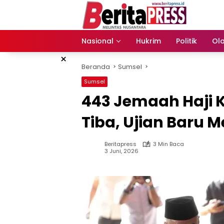
Langsung
ke
konten
Nasional
Hukrim
Politik
Ol
×
Beranda
Sumsel
Sumsel
443 Jemaah Haji 
Tiba, Ujian Baru 
Beritapress
3 Min Baca
3 Juni, 2026