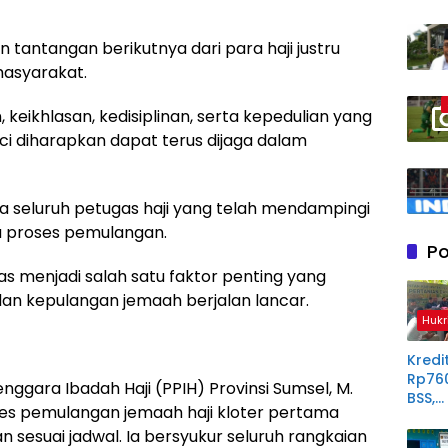
 tantangan berikutnya dari para haji justru
masyarakat.
n, keikhlasan, kedisiplinan, serta kepedulian yang
i diharapkan dapat terus dijaga dalam
a seluruh petugas haji yang telah mendampingi
a proses pemulangan.
Po
as menjadi salah satu faktor penting yang
an kepulangan jemaah berjalan lancar.
Hukr
Kredit
Rp76
nggara Ibadah Haji (PPIH) Provinsi Sumsel, M.
BSS,
es pemulangan jemaah haji kloter pertama
Perp
n sesuai jadwal. Ia bersyukur seluruh rangkaian
Derit