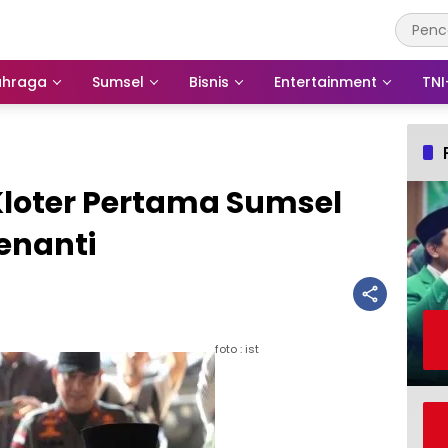
ahraga
Sumsel
Bisnis
Entertainment
TNI
Kloter Pertama Sumsel
Menanti
foto : ist