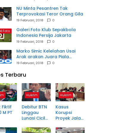
NU Minta Pesantren Tak
Terprovokasi Teror Orang Gila
19 Februari, 2018
0
Galeri Foto Klub Sepakbola
4 Foto
Indonesia Persija Jakarta
19 Februari, 2018
0
Marko Simic Kelelahan Usai
Arak arakan Juara Piala
Presiden
19 Februari, 2018
0
s Terbaru
im
Hukrim
Hukrim
 Fiktif
Debitur BTN
Kasus
0 M PT
Linggau
Korupsi
Lunasi Cicilan
Proyek Jalan
anjang
Enam Tahun
Rp1,49 Miliar
a Petani
Lalu, SHM Tak
di