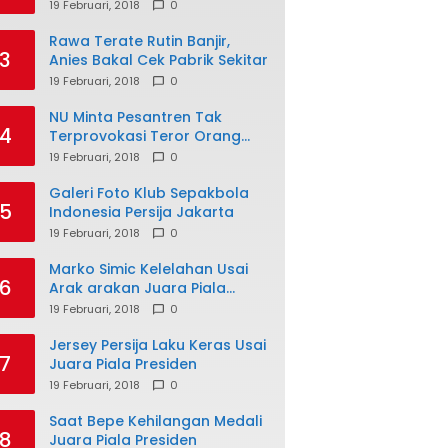
19 Februari, 2018
0
Rawa Terate Rutin Banjir,
3
Anies Bakal Cek Pabrik Sekitar
19 Februari, 2018
0
NU Minta Pesantren Tak
4
Terprovokasi Teror Orang
Gila
19 Februari, 2018
0
Galeri Foto Klub Sepakbola
5
Indonesia Persija Jakarta
19 Februari, 2018
0
Marko Simic Kelelahan Usai
6
Arak arakan Juara Piala
Presiden
19 Februari, 2018
0
Jersey Persija Laku Keras Usai
7
Juara Piala Presiden
19 Februari, 2018
0
Saat Bepe Kehilangan Medali
8
Juara Piala Presiden