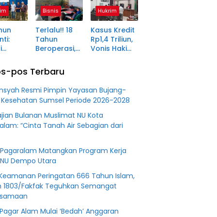
ma
Kunjung
Pagaralam
im
Bisnis
Hukrim
tara
Diserahkan
Memasuki
Babak Akhir,
hun
Terlalu!! 18
Kasus Kredit
Enam
ti:
Tahun
Rp1,4 Triliun,
Terdakwa
i
Beroperasi,
Vonis Hakim
Dituntut 2,5
ma Desa
PT BSS
Lebih Ringan
Tahun
in Jadi
Diduga
dari
Penjara
s-pos Terbaru
an
Fiktifkan
Tuntutan JPU
 Fiktif
Lahan Petani
nsyah Resmi Pimpin Yayasan Bujang-
0 M PT
Plasma Desa
 Kesehatan Sumsel Periode 2026-2028
Aringin
jian Bulanan Muslimat NU Kota
alam: “Cinta Tanah Air Sebagian dari
Pagaralam Matangkan Program Kerja
NU Dempo Utara
Keamanan Peringatan 666 Tahun Islam,
 1803/Fakfak Teguhkan Semangat
rsamaan
Pagar Alam Mulai ‘Bedah’ Anggaran