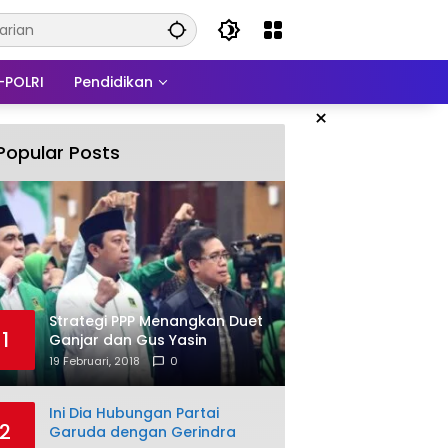
-POLRI
Pendidikan
×
Popular Posts
Strategi PPP Menangkan Duet
1
Ganjar dan Gus Yasin
19 Februari, 2018
0
Ini Dia Hubungan Partai
2
Garuda dengan Gerindra