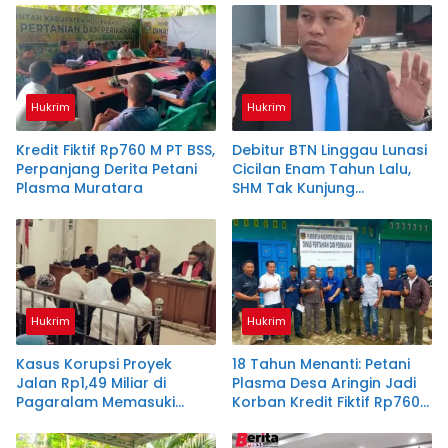
Hukrim
Hukrim
Kredit Fiktif Rp760 M PT BSS,
Debitur BTN Linggau Lunasi
Perpanjang Derita Petani
Cicilan Enam Tahun Lalu,
Plasma Muratara
SHM Tak Kunjung
Diserahkan
Hukrim
Hukrim
Kasus Korupsi Proyek
18 Tahun Menanti: Petani
Jalan Rp1,49 Miliar di
Plasma Desa Aringin Jadi
Pagaralam Memasuki
Korban Kredit Fiktif Rp760
Babak Akhir, Enam
M PT BSS
Terdakwa Dituntut 2,5