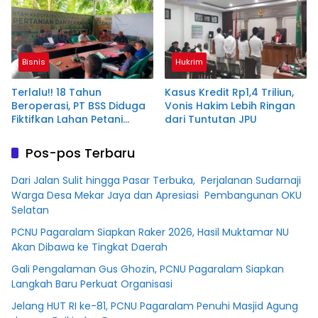
Tahun Penjara
Bisnis
Hukrim
Terlalu!! 18 Tahun
Kasus Kredit Rp1,4 Triliun,
Beroperasi, PT BSS Diduga
Vonis Hakim Lebih Ringan
Fiktifkan Lahan Petani
dari Tuntutan JPU
Plasma Desa Aringin
Pos-pos Terbaru
Dari Jalan Sulit hingga Pasar Terbuka, Perjalanan Sudarnaji
Warga Desa Mekar Jaya dan Apresiasi Pembangunan OKU
Selatan
PCNU Pagaralam Siapkan Raker 2026, Hasil Muktamar NU
Akan Dibawa ke Tingkat Daerah
Gali Pengalaman Gus Ghozin, PCNU Pagaralam Siapkan
Langkah Baru Perkuat Organisasi
Jelang HUT RI ke-81, PCNU Pagaralam Penuhi Masjid Agung