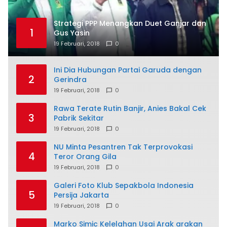
Strategi PPP Menangkan Duet Ganjar dan
1
Gus Yasin
19 Februari, 2018
0
Ini Dia Hubungan Partai Garuda dengan
2
Gerindra
19 Februari, 2018
0
Rawa Terate Rutin Banjir, Anies Bakal Cek
3
Pabrik Sekitar
19 Februari, 2018
0
NU Minta Pesantren Tak Terprovokasi
4
Teror Orang Gila
19 Februari, 2018
0
Galeri Foto Klub Sepakbola Indonesia
5
Persija Jakarta
19 Februari, 2018
0
Marko Simic Kelelahan Usai Arak arakan