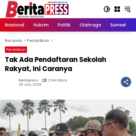
Langsung
ke
konten
Nasional
Hukrim
Politik
Olahraga
Sumsel
Beranda
Pendidikan
Pendidikan
Tak Ada Pendaftaran Sekolah
Rakyat, Ini Caranya
Beritapress
2 Min Baca
29 Juni, 2026