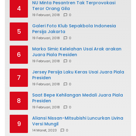
NU Minta Pesantren Tak Terprovokasi
4
Teror Orang Gila
19 Februari, 2018
0
Galeri Foto Klub Sepakbola Indonesia
5
Persija Jakarta
19 Februari, 2018
0
Marko Simic Kelelahan Usai Arak arakan
6
Juara Piala Presiden
19 Februari, 2018
0
Jersey Persija Laku Keras Usai Juara Piala
7
Presiden
19 Februari, 2018
0
Saat Bepe Kehilangan Medali Juara Piala
8
Presiden
19 Februari, 2018
0
Aliansi Nissan-Mitsubishi Luncurkan Livina
9
Versi Mungil
14 Maret, 2023
0