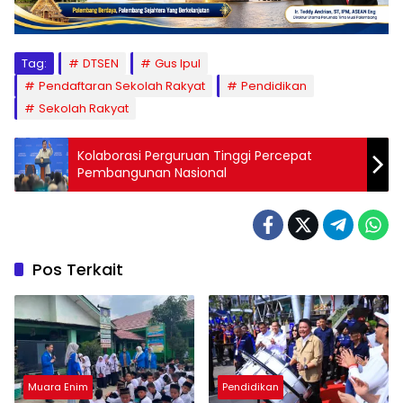
Tag:
DTSEN
Gus Ipul
Pendaftaran Sekolah Rakyat
Pendidikan
Sekolah Rakyat
Kolaborasi Perguruan Tinggi Percepat
Pembangunan Nasional
Pos Terkait
Muara Enim
Pendidikan