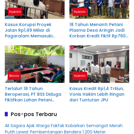
Hukrim
Hukrim
Kasus Korupsi Proyek
18 Tahun Menanti: Petani
Jalan Rp1,49 Miliar di
Plasma Desa Aringin Jadi
Pagaralam Memasuki
Korban Kredit Fiktif Rp760
Babak Akhir, Enam
M PT BSS
Terdakwa Dituntut 2,5
Tahun Penjara
Bisnis
Hukrim
Terlalu!! 18 Tahun
Kasus Kredit Rp1,4 Triliun,
Beroperasi, PT BSS Diduga
Vonis Hakim Lebih Ringan
Fiktifkan Lahan Petani
dari Tuntutan JPU
Plasma Desa Aringin
Pos-pos Terbaru
Ali Sagara Ajak Warga Fakfak Kobarkan Semangat Merah
Putih Lewat Pembentangan Bendera 1.200 Meter