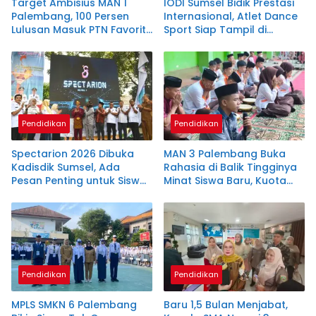
Target Ambisius MAN 1
IODI Sumsel Bidik Prestasi
Palembang, 100 Persen
Internasional, Atlet Dance
Lulusan Masuk PTN Favorit
Sport Siap Tampil di
dan Kampus
Malaysia
Mancanegara
Pendidikan
Pendidikan
Spectarion 2026 Dibuka
MAN 3 Palembang Buka
Kadisdik Sumsel, Ada
Rahasia di Balik Tingginya
Pesan Penting untuk Siswa
Minat Siswa Baru, Kuota
SMAN 6 Palembang
100 Persen!
Pendidikan
Pendidikan
MPLS SMKN 6 Palembang
Baru 1,5 Bulan Menjabat,