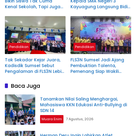
Bikin Siswa Tak Cuma
Kepala SMA Negeri 3
Kenal Sekolah, Tapi Juga
Kayuagung Langsung Bidik
Melek Hukum Digital
Juara Nasional FLS3N
Pendidikan
Pendidikan
Tak Sekadar Kejar Juara,
FLS3N Sumsel Jadi Ajang
Kadisdik Sumsel Sebut
Pembuktian Talenta,
Pengalaman di FLS3N Lebih
Pemenang Siap Wakili
Berharga
Daerah ke Tingkat
Nasional
Baca Juga
Tanamkan Nilai Saling Menghargai,
Mahasiswa KKN Edukasi Anti-Bullying di
SDN 14
Muara Enim
7 Agustus, 2026
Herman Deru Ingin Lahirkan Atlet