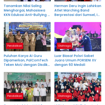
Tanamkan Nilai Saling
Herman Deru Ingin Lahirkan
Menghargai, Mahasiswa
Atlet Marching Band
KKN Edukasi Anti-Bullying di
Berprestasi dari Sumsel, Ini
SDN 14
Strateginya
Pendidikan
Olahraga
Puluhan Karya AI Guru
Luar Biasa! Polsri Sabet
Dipamerkan, PalComTech
Juara Umum PORSENI XV
Teken MoU dengan Disdik
dengan 60 Medali
Sumsel
Pendidikan
Olahraga