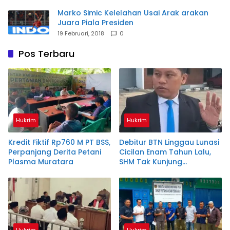
Marko Simic Kelelahan Usai Arak arakan
Juara Piala Presiden
19 Februari, 2018
0
Pos Terbaru
Hukrim
Hukrim
Kredit Fiktif Rp760 M PT BSS,
Debitur BTN Linggau Lunasi
Perpanjang Derita Petani
Cicilan Enam Tahun Lalu,
Plasma Muratara
SHM Tak Kunjung
Diserahkan
Hukrim
Hukrim