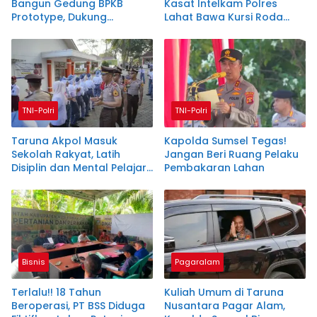
Bangun Gedung BPKB
Kasat Intelkam Polres
Prototype, Dukung
Lahat Bawa Kursi Roda
Penegakan Hukum E-TLE
untuk Siswa Lumpuh
TNI-Polri
TNI-Polri
Taruna Akpol Masuk
Kapolda Sumsel Tegas!
Sekolah Rakyat, Latih
Jangan Beri Ruang Pelaku
Disiplin dan Mental Pelajar
Pembakaran Lahan
di Sumsel
Bisnis
Pagaralam
Terlalu!! 18 Tahun
Kuliah Umum di Taruna
Beroperasi, PT BSS Diduga
Nusantara Pagar Alam,