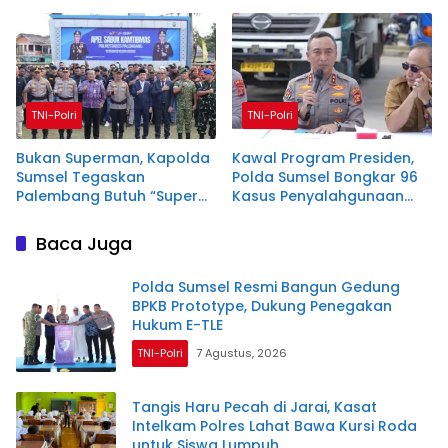
Genggaman
TNI-Polri
TNI-Polri
Bukan Superman, Kapolda
Kawal Program Presiden,
Sumsel Tegaskan
Polda Sumsel Bongkar 96
Palembang Butuh “Super
Kasus Penyalahgunaan
Team”
BBM Ilegal Lintas Daerah
Baca Juga
Polda Sumsel Resmi Bangun Gedung
BPKB Prototype, Dukung Penegakan
Hukum E-TLE
TNI-Polri
7 Agustus, 2026
Tangis Haru Pecah di Jarai, Kasat
Intelkam Polres Lahat Bawa Kursi Roda
untuk Siswa Lumpuh