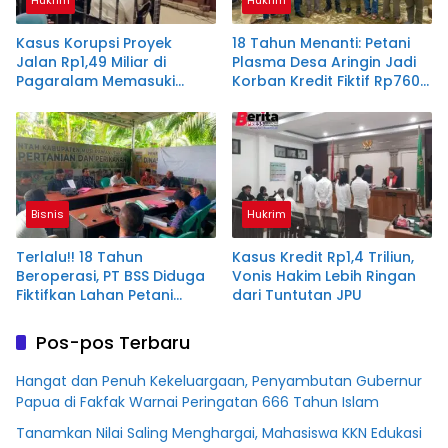
Kasus Korupsi Proyek
18 Tahun Menanti: Petani
Jalan Rp1,49 Miliar di
Plasma Desa Aringin Jadi
Pagaralam Memasuki
Korban Kredit Fiktif Rp760
Babak Akhir, Enam
M PT BSS
Terdakwa Dituntut 2,5
Tahun Penjara
Bisnis
Hukrim
Terlalu!! 18 Tahun
Kasus Kredit Rp1,4 Triliun,
Beroperasi, PT BSS Diduga
Vonis Hakim Lebih Ringan
Fiktifkan Lahan Petani
dari Tuntutan JPU
Plasma Desa Aringin
Pos-pos Terbaru
Hangat dan Penuh Kekeluargaan, Penyambutan Gubernur
Papua di Fakfak Warnai Peringatan 666 Tahun Islam
Tanamkan Nilai Saling Menghargai, Mahasiswa KKN Edukasi