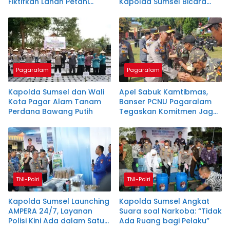
Fiktifkan Lahan Petani
Kapolda Sumsel Bicara
Plasma Desa Aringin
Generasi Emas 2045
Pagaralam
Pagaralam
Kapolda Sumsel dan Wali
Apel Sabuk Kamtibmas,
Kota Pagar Alam Tanam
Banser PCNU Pagaralam
Perdana Bawang Putih
Tegaskan Komitmen Jaga
Keamanan
TNI-Polri
TNI-Polri
Kapolda Sumsel Launching
Kapolda Sumsel Angkat
AMPERA 24/7, Layanan
Suara soal Narkoba: “Tidak
Polisi Kini Ada dalam Satu
Ada Ruang bagi Pelaku”