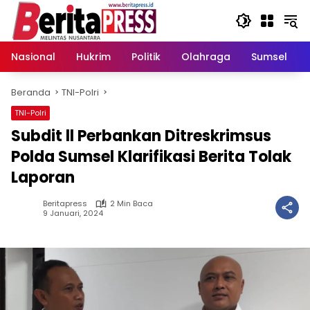
Langsung
ke
konten
Nasional
Hukrim
Politik
Olahraga
Sumsel
Beranda
TNI-Polri
TNI-Polri
Subdit ll Perbankan Ditreskrimsus
Polda Sumsel Klarifikasi Berita Tolak
Laporan
Beritapress
2 Min Baca
9 Januari, 2024