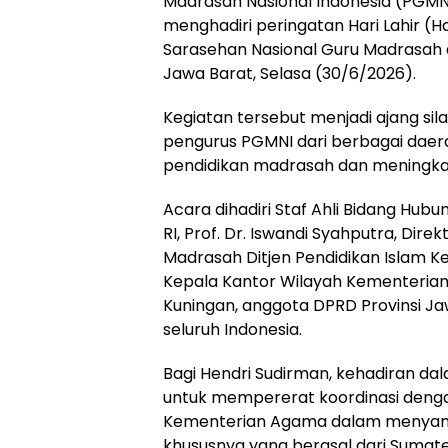
Madrasah Nasional Indonesia (PGMNI)
menghadiri peringatan Hari Lahir (
Sarasehan Nasional Guru Madrasah d
Jawa Barat, Selasa (30/6/2026).
Kegiatan tersebut menjadi ajang sila
pengurus PGMNI dari berbagai dae
pendidikan madrasah dan meningkat
Acara dihadiri Staf Ahli Bidang 
RI, Prof. Dr. Iswandi Syahputra, Di
Madrasah Ditjen Pendidikan Islam Ke
Kepala Kantor Wilayah Kementerian 
Kuningan, anggota DPRD Provinsi Ja
seluruh Indonesia.
Bagi Hendri Sudirman, kehadiran d
untuk mempererat koordinasi deng
Kementerian Agama dalam menyampa
khususnya yang berasal dari Sumate