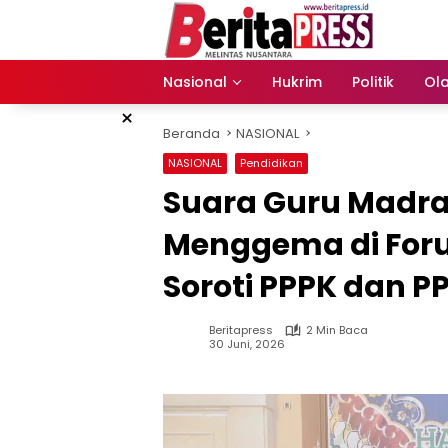
Langsung
ke
konten
Nasional
Hukrim
Politik
Ol
×
Beranda
NASIONAL
NASIONAL
Pendidikan
Suara Guru Madra
Menggema di Foru
Soroti PPPK dan P
Beritapress
2 Min Baca
30 Juni, 2026