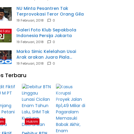
NU Minta Pesantren Tak
Terprovokasi Teror Orang Gila
19 Februari, 2018
0
Galeri Foto Klub Sepakbola
4 Foto
Indonesia Persija Jakarta
19 Februari, 2018
0
Marko Simic Kelelahan Usai
Arak arakan Juara Piala
Presiden
19 Februari, 2018
0
s Terbaru
im
Hukrim
 Fiktif
Debitur BTN