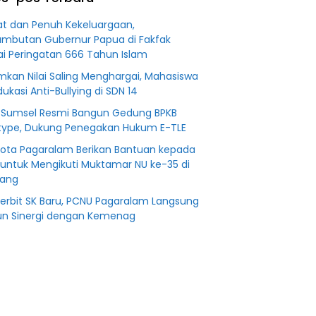
an
Fiktifkan
 Fiktif
Lahan Petani
t dan Penuh Kekeluargaan,
0 M PT
Plasma Desa
mbutan Gubernur Papua di Fakfak
Aringin
i Peringatan 666 Tahun Islam
kan Nilai Saling Menghargai, Mahasiswa
ukasi Anti-Bullying di SDN 14
 Sumsel Resmi Bangun Gedung BPKB
type, Dukung Penegakan Hukum E-TLE
Kota Pagaralam Berikan Bantuan kepada
untuk Mengikuti Muktamar NU ke-35 di
ang
Terbit SK Baru, PCNU Pagaralam Langsung
n Sinergi dengan Kemenag