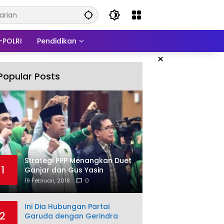
-POLRI
Pendidikan
×
Popular Posts
Strategi PPP Menangkan Duet
1
Ganjar dan Gus Yasin
19 Februari, 2018
0
Ini Dia Hubungan Partai
2
Garuda dengan Gerindra