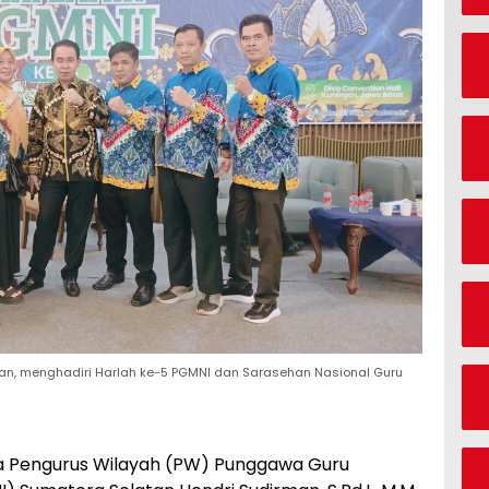
an, menghadiri Harlah ke-5 PGMNI dan Sarasehan Nasional Guru
ua Pengurus Wilayah (PW) Punggawa Guru