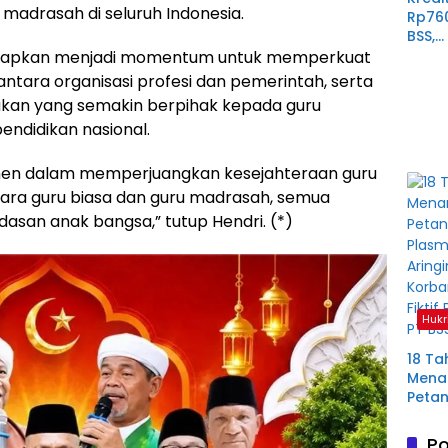
adrasah di seluruh Indonesia.
Rp76
BSS,
Perp
harapkan menjadi momentum untuk memperkuat
Derit
tara organisasi profesi dan pemerintah, serta
Plas
akan yang semakin berpihak kepada guru
Mura
ndidikan nasional.
men dalam memperjuangkan kesejahteraan guru
ara guru biasa dan guru madrasah, semua
asan anak bangsa,” tutup Hendri. (*)
Hukr
18 Ta
Menan
Petan
Plas
Aring
Po