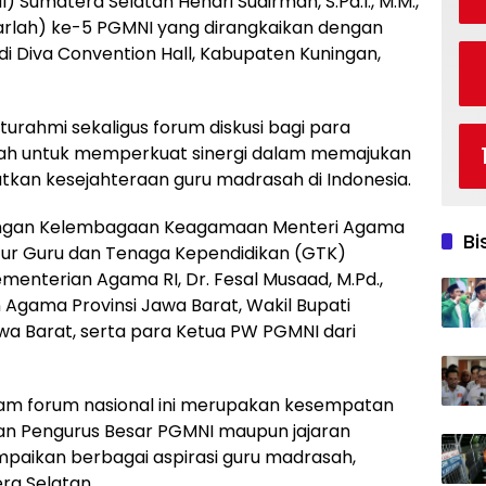
 Sumatera Selatan Hendri Sudirman, S.Pd.I., M.M.,
Harlah) ke-5 PGMNI yang dirangkaikan dengan
i Diva Convention Hall, Kabupaten Kuningan,
turahmi sekaligus forum diskusi bagi para
rah untuk memperkuat sinergi dalam memajukan
kan kesejahteraan guru madrasah di Indonesia.
Hubungan Kelembagaan Keagamaan Menteri Agama
Bi
rektur Guru dan Tenaga Kependidikan (GTK)
menterian Agama RI, Dr. Fesal Musaad, M.Pd.,
Agama Provinsi Jawa Barat, Wakil Bupati
wa Barat, serta para Ketua PW PGMNI dari
alam forum nasional ini merupakan kesempatan
an Pengurus Besar PGMNI maupun jajaran
ikan berbagai aspirasi guru madrasah,
ra Selatan.