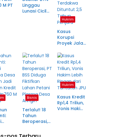
0 M PT
Linggau
Lunasi Cicilan
anjang
Enam Tahun
Hukrim
a Petani
Lalu, SHM Tak
ma
Kunjung
Kasus
tara
Diserahkan
Korupsi
Proyek Jalan
Rp1,49 Miliar
di
Pagaralam
Memasuki
Babak Akhir,
Enam
Terdakwa
Hukrim
Dituntut 2,5
Tahun
Kasus Kredit
im
Bisnis
Penjara
Rp1,4 Triliun,
Vonis Hakim
hun
Terlalu!! 18
Lebih Ringan
ti:
Tahun
dari
i
Beroperasi,
Tuntutan JPU
ma Desa
PT BSS
in Jadi
Diduga
s-pos Terbaru