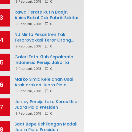
19 Februari, 2018
0
Rawa Terate Rutin Banjir,
3
Anies Bakal Cek Pabrik Sekitar
19 Februari, 2018
0
NU Minta Pesantren Tak
4
Terprovokasi Teror Orang
Gila
19 Februari, 2018
0
Galeri Foto Klub Sepakbola
5
Indonesia Persija Jakarta
19 Februari, 2018
0
Marko Simic Kelelahan Usai
6
Arak arakan Juara Piala
Presiden
19 Februari, 2018
0
Jersey Persija Laku Keras Usai
7
Juara Piala Presiden
19 Februari, 2018
0
Saat Bepe Kehilangan Medali
8
Juara Piala Presiden