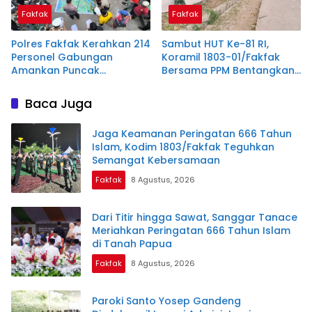
Fakfak
Fakfak
Polres Fakfak Kerahkan 214
Sambut HUT Ke-81 RI,
Personel Gabungan
Koramil 1803-01/Fakfak
Amankan Puncak
Bersama PPM Bentangkan
Peringatan 666 Tahun
Bendera Raksasa 300
Islam di Tanah Papua
Meter
Baca Juga
Jaga Keamanan Peringatan 666 Tahun
Islam, Kodim 1803/Fakfak Teguhkan
Semangat Kebersamaan
Fakfak
8 Agustus, 2026
Dari Titir hingga Sawat, Sanggar Tanace
Meriahkan Peringatan 666 Tahun Islam
di Tanah Papua
Fakfak
8 Agustus, 2026
Paroki Santo Yosep Gandeng