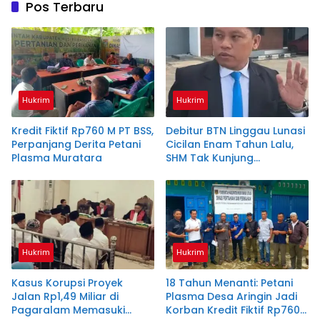
Pos Terbaru
Hukrim
Hukrim
Kredit Fiktif Rp760 M PT BSS,
Debitur BTN Linggau Lunasi
Perpanjang Derita Petani
Cicilan Enam Tahun Lalu,
Plasma Muratara
SHM Tak Kunjung
Diserahkan
Hukrim
Hukrim
Kasus Korupsi Proyek
18 Tahun Menanti: Petani
Jalan Rp1,49 Miliar di
Plasma Desa Aringin Jadi
Pagaralam Memasuki
Korban Kredit Fiktif Rp760