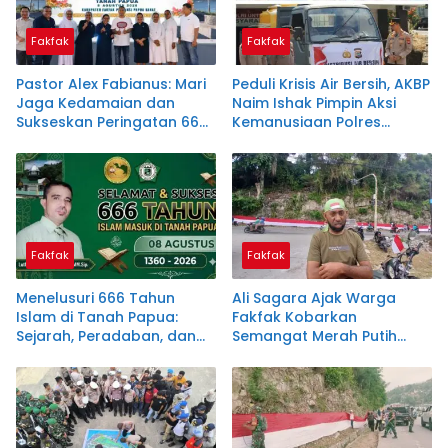
Fakfak
Fakfak
Pastor Alex Fabianus: Mari
Peduli Krisis Air Bersih, AKBP
Jaga Kedamaian dan
Naim Ishak Pimpin Aksi
Sukseskan Peringatan 666
Kemanusiaan Polres
Tahun Islam Masuk Papua
Fakfak
Fakfak
Fakfak
Menelusuri 666 Tahun
Ali Sagara Ajak Warga
Islam di Tanah Papua:
Fakfak Kobarkan
Sejarah, Peradaban, dan
Semangat Merah Putih
Filosofi Satu Tungku Tiga
Lewat Pembentangan
Batu
Bendera 1.200 Meter