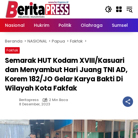
Langsung
ke
konten
Nasional
Hukrim
Politik
Olahraga
Sumsel
Beranda
NASIONAL
Papua
Fakfak
Fakfak
Semarak HUT Kodam XVIII/Kasuari
dan Menyambut Hari Juang TNI AD,
Korem 182/JO Gelar Karya Bakti Di
Wilayah Kota Fakfak
Beritapress
2 Min Baca
8 Desember, 2023