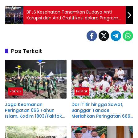
BPJS Kesehatan Tanamkan Budaya Anti
Korupsi dan Anti Gratifikasi dalam Program
JKN
Pos Terkait
Fakfak
Fakfak
Jaga Keamanan
Dari Titir hingga Sawat,
Peringatan 666 Tahun
Sanggar Tanace
Islam, Kodim 1803/Fakfak
Meriahkan Peringatan 666
Teguhkan Semangat
Tahun Islam di Tanah
Kebersamaan
Papua