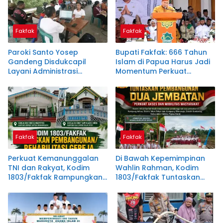
Fakfak
Fakfak
Paroki Santo Yosep
Bupati Fakfak: 666 Tahun
Gandeng Disdukcapil
Islam di Papua Harus Jadi
Layani Administrasi
Momentum Perkuat
Kependudukan, Dukung
Toleransi
Instruksi Bupati Samaun
Dahlan
Fakfak
Fakfak
Perkuat Kemanunggalan
Di Bawah Kepemimpinan
TNI dan Rakyat, Kodim
Wahlin Rahman, Kodim
1803/Fakfak Rampungkan
1803/Fakfak Tuntaskan
Rehabilitasi Dua Gereja
Dua Jembatan