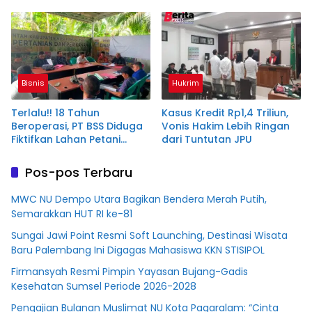
Babak Akhir, Enam
M PT BSS
Terdakwa Dituntut 2,5
Tahun Penjara
Bisnis
Hukrim
Terlalu!! 18 Tahun
Kasus Kredit Rp1,4 Triliun,
Beroperasi, PT BSS Diduga
Vonis Hakim Lebih Ringan
Fiktifkan Lahan Petani
dari Tuntutan JPU
Plasma Desa Aringin
Pos-pos Terbaru
MWC NU Dempo Utara Bagikan Bendera Merah Putih,
Semarakkan HUT RI ke-81
Sungai Jawi Point Resmi Soft Launching, Destinasi Wisata
Baru Palembang Ini Digagas Mahasiswa KKN STISIPOL
Firmansyah Resmi Pimpin Yayasan Bujang-Gadis
Kesehatan Sumsel Periode 2026-2028
Pengajian Bulanan Muslimat NU Kota Pagaralam: “Cinta