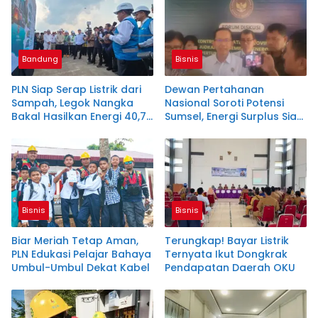
Bandung
Bisnis
PLN Siap Serap Listrik dari
Dewan Pertahanan
Sampah, Legok Nangka
Nasional Soroti Potensi
Bakal Hasilkan Energi 40,79
Sumsel, Energi Surplus Siap
MW!
Topang Indonesia
Bisnis
Bisnis
Biar Meriah Tetap Aman,
Terungkap! Bayar Listrik
PLN Edukasi Pelajar Bahaya
Ternyata Ikut Dongkrak
Umbul-Umbul Dekat Kabel
Pendapatan Daerah OKU