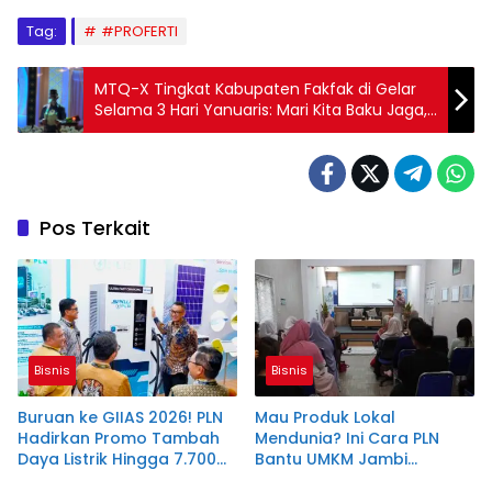
Tag:
#PROFERTI
MTQ-X Tingkat Kabupaten Fakfak di Gelar
Selama 3 Hari Yanuaris: Mari Kita Baku Jaga,
Baku Sayang
Pos Terkait
Bisnis
Bisnis
Buruan ke GIIAS 2026! PLN
Mau Produk Lokal
Hadirkan Promo Tambah
Mendunia? Ini Cara PLN
Daya Listrik Hingga 7.700
Bantu UMKM Jambi
VA
Tembus Ekspor