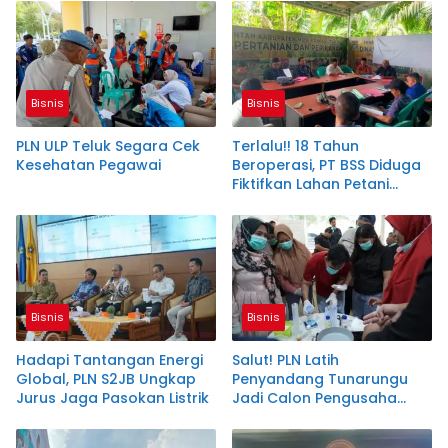
Bisnis
Bisnis
PLN ULP Teluk Segara Cek
Terlalu!! 18 Tahun
Kesehatan Pegawai
Beroperasi, PT BSS Diduga
Fiktifkan Lahan Petani
Plasma Desa Aringin
Bisnis
Bisnis
Hadapi Tantangan Energi
Salut! PLN Latih
Global, PLN S2JB Ungkap
Penyandang Tunarungu
Jurus Jaga Pasokan Listrik
Jadi Calon Pengusaha
Sabun Handmade