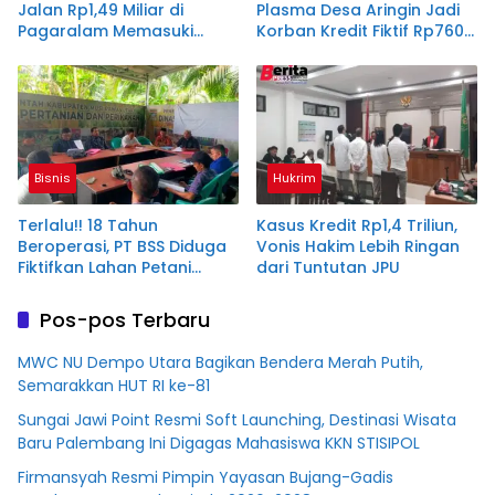
Jalan Rp1,49 Miliar di
Plasma Desa Aringin Jadi
Pagaralam Memasuki
Korban Kredit Fiktif Rp760
Babak Akhir, Enam
M PT BSS
Terdakwa Dituntut 2,5
Tahun Penjara
Bisnis
Hukrim
Terlalu!! 18 Tahun
Kasus Kredit Rp1,4 Triliun,
Beroperasi, PT BSS Diduga
Vonis Hakim Lebih Ringan
Fiktifkan Lahan Petani
dari Tuntutan JPU
Plasma Desa Aringin
Pos-pos Terbaru
MWC NU Dempo Utara Bagikan Bendera Merah Putih,
Semarakkan HUT RI ke-81
Sungai Jawi Point Resmi Soft Launching, Destinasi Wisata
Baru Palembang Ini Digagas Mahasiswa KKN STISIPOL
Firmansyah Resmi Pimpin Yayasan Bujang-Gadis