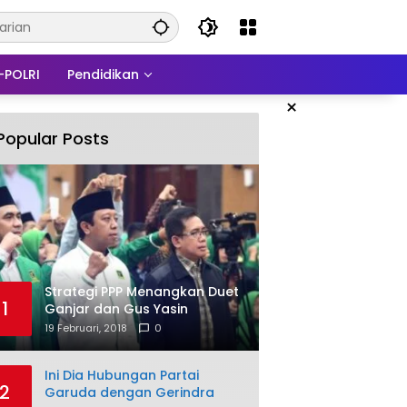
-POLRI
Pendidikan
×
Popular Posts
Strategi PPP Menangkan Duet
1
Ganjar dan Gus Yasin
19 Februari, 2018
0
Ini Dia Hubungan Partai
2
Garuda dengan Gerindra