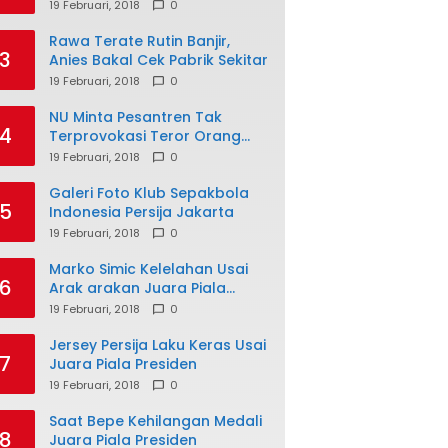
19 Februari, 2018
0
Rawa Terate Rutin Banjir,
3
Anies Bakal Cek Pabrik Sekitar
19 Februari, 2018
0
NU Minta Pesantren Tak
4
Terprovokasi Teror Orang
Gila
19 Februari, 2018
0
Galeri Foto Klub Sepakbola
5
Indonesia Persija Jakarta
19 Februari, 2018
0
Marko Simic Kelelahan Usai
6
Arak arakan Juara Piala
Presiden
19 Februari, 2018
0
Jersey Persija Laku Keras Usai
7
Juara Piala Presiden
19 Februari, 2018
0
Saat Bepe Kehilangan Medali
8
Juara Piala Presiden