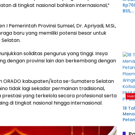
n di tingkat nasional bahkan internasional,”
Rp76
BSS,
Perp
Derit
 I Pemerintah Provinsi Sumsel, Dr. Apriyadi, M.Si.,
Plas
raga baru yang memiliki potensi besar untuk
Mura
Selatan.
nunjukkan soliditas pengurus yang tinggi. Insya
ng dengan provinsi lain dan berkembang dengan
n ORADO kabupaten/kota se-Sumatera Selatan
o tidak lagi sekadar permainan tradisional,
prestasi yang terkelola secara profesional serta
Hukr
g di tingkat nasional hingga internasional.
18 Ta
Menan
Petan
Plas
Aring
Po