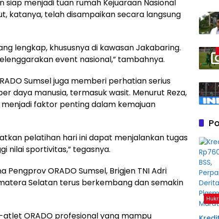
 siap menjadi tuan rumah Kejuaraan Nasional
t, katanya, telah disampaikan secara langsung
 yang lengkap, khususnya di kawasan Jakabaring.
yelenggarakan event nasional,” tambahnya.
ORADO Sumsel juga memberi perhatian serius
er daya manusia, termasuk wasit. Menurut Reza,
it menjadi faktor penting dalam kemajuan
Po
kan pelatihan hari ini dapat menjalankan tugas
nilai sportivitas,” tegasnya.
a Pengprov ORADO Sumsel, Brigjen TNI Adri
matera Selatan terus berkembang dan semakin
Hukr
et-atlet ORADO profesional yang mampu
Kredit