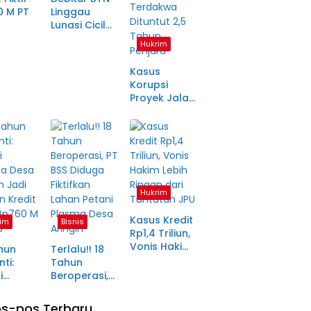
0 M PT
Linggau
Lunasi Cicilan
anjang
Enam Tahun
Hukrim
a Petani
Lalu, SHM Tak
ma
Kunjung
Kasus
tara
Diserahkan
Korupsi
Proyek Jalan
Rp1,49 Miliar
di
Pagaralam
Memasuki
Babak Akhir,
Enam
Terdakwa
Hukrim
Dituntut 2,5
Tahun
Kasus Kredit
im
Bisnis
Penjara
Rp1,4 Triliun,
Vonis Hakim
hun
Terlalu!! 18
Lebih Ringan
ti:
Tahun
dari
i
Beroperasi,
Tuntutan JPU
ma Desa
PT BSS
in Jadi
Diduga
s-pos Terbaru