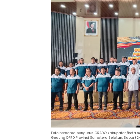
Foto bersama pengurus ORADO kabupaten/kota se
Gedung DPRD Provinsi Sumatera Selatan, Sabtu (2