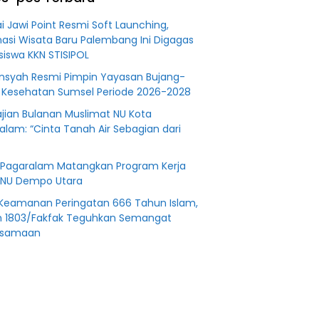
an
Fiktifkan
 Fiktif
Lahan Petani
i Jawi Point Resmi Soft Launching,
0 M PT
Plasma Desa
nasi Wisata Baru Palembang Ini Digagas
Aringin
iswa KKN STISIPOL
nsyah Resmi Pimpin Yayasan Bujang-
 Kesehatan Sumsel Periode 2026-2028
jian Bulanan Muslimat NU Kota
alam: “Cinta Tanah Air Sebagian dari
Pagaralam Matangkan Program Kerja
NU Dempo Utara
Keamanan Peringatan 666 Tahun Islam,
 1803/Fakfak Teguhkan Semangat
rsamaan