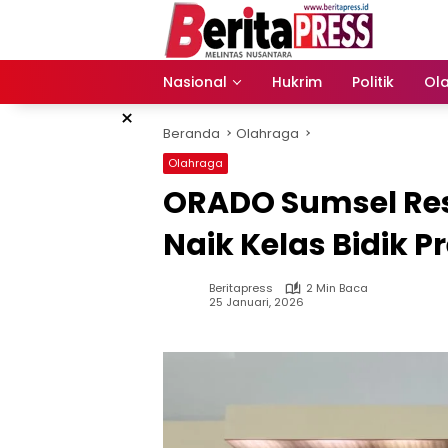
Langsung
ke
konten
Nasional
Hukrim
Politik
Ol
×
Beranda
Olahraga
Olahraga
ORADO Sumsel Res
Naik Kelas Bidik P
Beritapress
2 Min Baca
25 Januari, 2026