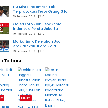
NU Minta Pesantren Tak
Terprovokasi Teror Orang Gila
19 Februari, 2018
0
Galeri Foto Klub Sepakbola
4 Foto
Indonesia Persija Jakarta
19 Februari, 2018
0
Marko Simic Kelelahan Usai
Arak arakan Juara Piala
Presiden
19 Februari, 2018
0
s Terbaru
im
Hukrim
 Fiktif
Debitur BTN