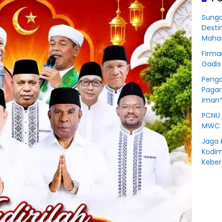
Korb
Kredit
Sunga
Rp76
Desti
BSS
Mahas
Firma
Gadis
Penga
Pagar
Iman”
PCNU 
MWC 
Jaga 
Kodim
Kebe