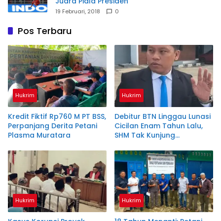
Juara Piala Presiden
19 Februari, 2018
0
Pos Terbaru
Hukrim
Hukrim
Kredit Fiktif Rp760 M PT BSS,
Debitur BTN Linggau Lunasi
Perpanjang Derita Petani
Cicilan Enam Tahun Lalu,
Plasma Muratara
SHM Tak Kunjung
Diserahkan
Hukrim
Hukrim