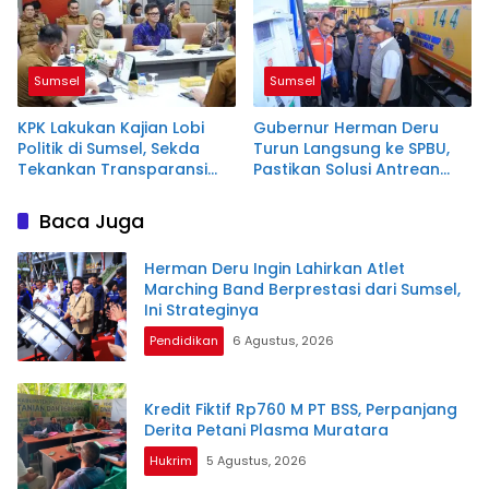
Daerah
Sumsel
Sumsel
KPK Lakukan Kajian Lobi
Gubernur Herman Deru
Politik di Sumsel, Sekda
Turun Langsung ke SPBU,
Tekankan Transparansi
Pastikan Solusi Antrean
Regulasi
Panjang Biosolar
Baca Juga
Herman Deru Ingin Lahirkan Atlet
Marching Band Berprestasi dari Sumsel,
Ini Strateginya
Pendidikan
6 Agustus, 2026
Kredit Fiktif Rp760 M PT BSS, Perpanjang
Derita Petani Plasma Muratara
Hukrim
5 Agustus, 2026