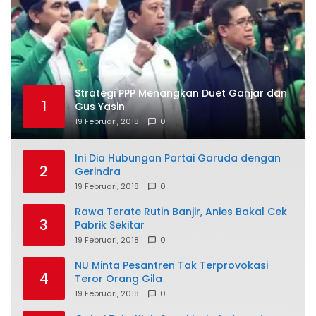
Strategi PPP Menangkan Duet Ganjar dan
1
Gus Yasin
19 Februari, 2018
0
Ini Dia Hubungan Partai Garuda dengan
2
Gerindra
19 Februari, 2018
0
Rawa Terate Rutin Banjir, Anies Bakal Cek
3
Pabrik Sekitar
19 Februari, 2018
0
NU Minta Pesantren Tak Terprovokasi
4
Teror Orang Gila
19 Februari, 2018
0