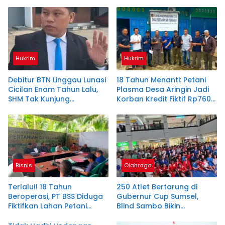
Strateginya
Hukrim
Hukrim
Debitur BTN Linggau Lunasi
18 Tahun Menanti: Petani
Cicilan Enam Tahun Lalu,
Plasma Desa Aringin Jadi
SHM Tak Kunjung
Korban Kredit Fiktif Rp760
Diserahkan
M PT BSS
Bisnis
Olahraga
Terlalu!! 18 Tahun
250 Atlet Bertarung di
Beroperasi, PT BSS Diduga
Gubernur Cup Sumsel,
Fiktifkan Lahan Petani
Blind Sambo Bikin
Plasma Desa Aringin
Kejuaraan Ini Berbeda