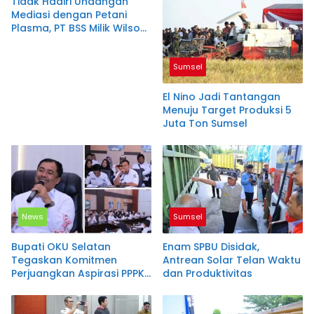
Tidak Hadiri Undangan
Mediasi dengan Petani
Plasma, PT BSS Milik Wilson
Sutantio Diduga Lecehkan
Pemkab Muratara
Sumsel
El Nino Jadi Tantangan
Menuju Target Produksi 5
Juta Ton Sumsel
News
Sumsel
Bupati OKU Selatan
Enam SPBU Disidak,
Tegaskan Komitmen
Antrean Solar Telan Waktu
Perjuangkan Aspirasi PPPK
dan Produktivitas
Paruh Waktu, Tetap
Berpedoman pada
Regulasi dan Kemampuan