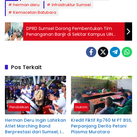
herman deru
Infrastruktur Sumsel
Kemacetan Batubara
DPRD Sumsel Dorong Pembentukan Tim
Penanganan Banjir di Sekitar Kampus UIN
Raden Fatah
Pos Terkait
Pendidikan
Hukrim
Herman Deru Ingin Lahirkan
Kredit Fiktif Rp760 M PT BSS,
Atlet Marching Band
Perpanjang Derita Petani
Berprestasi dari Sumsel, Ini
Plasma Muratara