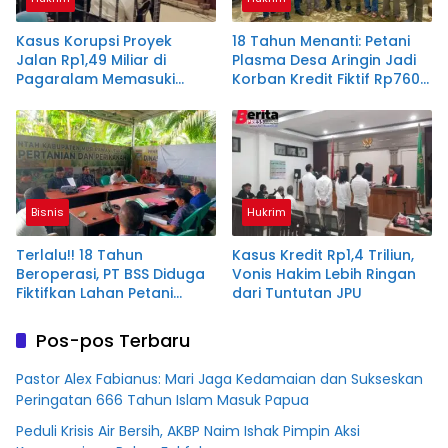
Kasus Korupsi Proyek
18 Tahun Menanti: Petani
Jalan Rp1,49 Miliar di
Plasma Desa Aringin Jadi
Pagaralam Memasuki
Korban Kredit Fiktif Rp760
Babak Akhir, Enam
M PT BSS
Terdakwa Dituntut 2,5
Tahun Penjara
Bisnis
Hukrim
Terlalu!! 18 Tahun
Kasus Kredit Rp1,4 Triliun,
Beroperasi, PT BSS Diduga
Vonis Hakim Lebih Ringan
Fiktifkan Lahan Petani
dari Tuntutan JPU
Plasma Desa Aringin
Pos-pos Terbaru
Pastor Alex Fabianus: Mari Jaga Kedamaian dan Sukseskan
Peringatan 666 Tahun Islam Masuk Papua
Peduli Krisis Air Bersih, AKBP Naim Ishak Pimpin Aksi