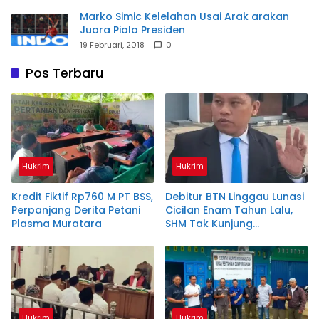
Marko Simic Kelelahan Usai Arak arakan
Juara Piala Presiden
19 Februari, 2018
0
Pos Terbaru
Hukrim
Hukrim
Kredit Fiktif Rp760 M PT BSS,
Debitur BTN Linggau Lunasi
Perpanjang Derita Petani
Cicilan Enam Tahun Lalu,
Plasma Muratara
SHM Tak Kunjung
Diserahkan
Hukrim
Hukrim