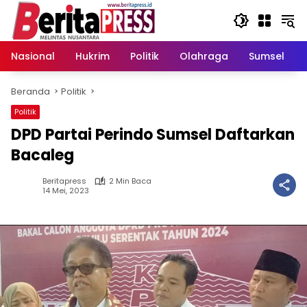
Langsung
ke
konten
Nasional
Hukrim
Politik
Olahraga
Sumsel
Beranda
Politik
Politik
DPD Partai Perindo Sumsel Daftarkan
Bacaleg
Beritapress
2 Min Baca
14 Mei, 2023