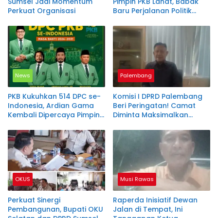
Sumsel Jadi Momentum
Pimpin PKB Lahat, Babak
Perkuat Organisasi
Baru Perjalanan Politik
Wakil Bupati
News
Palembang
PKB Kukuhkan 514 DPC se-
Komisi I DPRD Palembang
Indonesia, Ardian Gama
Beri Peringatan! Camat
Kembali Dipercaya Pimpin
Diminta Maksimalkan
DPC PKB OKU Selatan
Pelayanan hingga
Posyandu
OKUS
Musi Rawas
Perkuat Sinergi
Raperda Inisiatif Dewan
Pembangunan, Bupati OKU
Jalan di Tempat, Ini