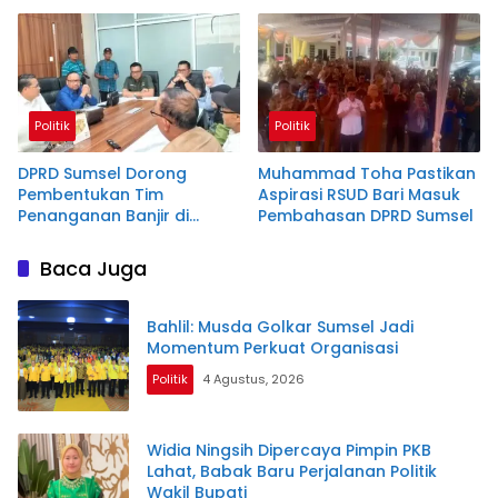
Politik
Politik
DPRD Sumsel Dorong
Muhammad Toha Pastikan
Pembentukan Tim
Aspirasi RSUD Bari Masuk
Penanganan Banjir di
Pembahasan DPRD Sumsel
Sekitar Kampus UIN Raden
Fatah
Baca Juga
Bahlil: Musda Golkar Sumsel Jadi
Momentum Perkuat Organisasi
Politik
4 Agustus, 2026
Widia Ningsih Dipercaya Pimpin PKB
Lahat, Babak Baru Perjalanan Politik
Wakil Bupati