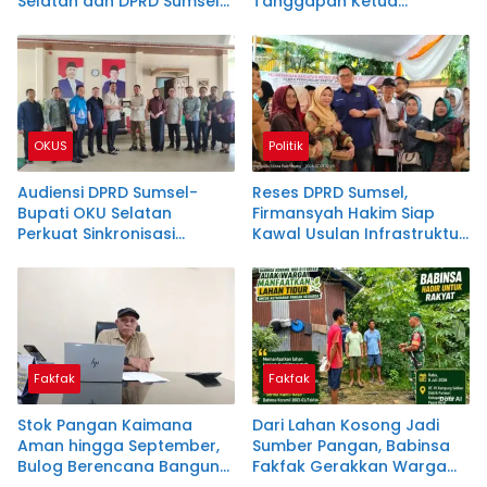
Selatan dan DPRD Sumsel
Tanggapan Ketua
Dapil V Satukan Langkah
Bapemperda DPRD Mura
Wujudkan Program
Prioritas
OKUS
Politik
Audiensi DPRD Sumsel-
Reses DPRD Sumsel,
Bupati OKU Selatan
Firmansyah Hakim Siap
Perkuat Sinkronisasi
Kawal Usulan Infrastruktur
Program Pembangunan
dan Sekolah di Seberang
Daerah
Ulu I
Fakfak
Fakfak
Stok Pangan Kaimana
Dari Lahan Kosong Jadi
Aman hingga September,
Sumber Pangan, Babinsa
Bulog Berencana Bangun
Fakfak Gerakkan Warga
Gudang Baru
Kampung Sekban