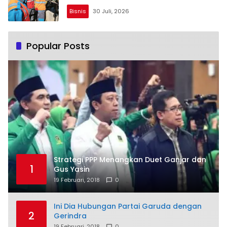
Bisnis
30 Juli, 2026
Popular Posts
Strategi PPP Menangkan Duet Ganjar dan
1
Gus Yasin
19 Februari, 2018
0
Ini Dia Hubungan Partai Garuda dengan
2
Gerindra
19 Februari, 2018
0