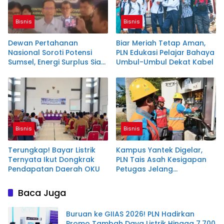
Bisnis
Bisnis
Dewan Pertahanan
Biar Meriah Tetap Aman,
Nasional Soroti Potensi
PLN Edukasi Pelajar Bahaya
Sumsel, Energi Surplus Siap
Umbul-Umbul Dekat Kabel
Topang Indonesia
Bisnis
Bisnis
Terungkap! Bayar Listrik
Kampus Yantek Digelar,
Ternyata Ikut Dongkrak
PLN Tais Asah Kesigapan
Pendapatan Daerah OKU
Petugas Jelang
Kemerdekaan
Baca Juga
Buruan ke GIIAS 2026! PLN Hadirkan
Promo Tambah Daya Listrik Hingga 7.700