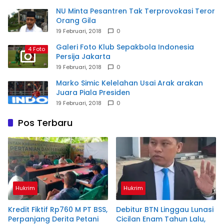
NU Minta Pesantren Tak Terprovokasi Teror
Orang Gila
19 Februari, 2018
0
Galeri Foto Klub Sepakbola Indonesia
4 Foto
Persija Jakarta
19 Februari, 2018
0
Marko Simic Kelelahan Usai Arak arakan
Juara Piala Presiden
19 Februari, 2018
0
Pos Terbaru
Hukrim
Hukrim
Kredit Fiktif Rp760 M PT BSS,
Debitur BTN Linggau Lunasi
Perpanjang Derita Petani
Cicilan Enam Tahun Lalu,