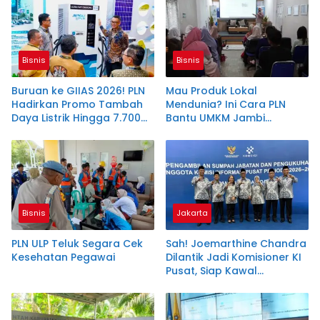
Bisnis
Bisnis
Buruan ke GIIAS 2026! PLN
Mau Produk Lokal
Hadirkan Promo Tambah
Mendunia? Ini Cara PLN
Daya Listrik Hingga 7.700
Bantu UMKM Jambi
VA
Tembus Ekspor
Bisnis
Jakarta
PLN ULP Teluk Segara Cek
Sah! Joemarthine Chandra
Kesehatan Pegawai
Dilantik Jadi Komisioner KI
Pusat, Siap Kawal
Keterbukaan Informasi