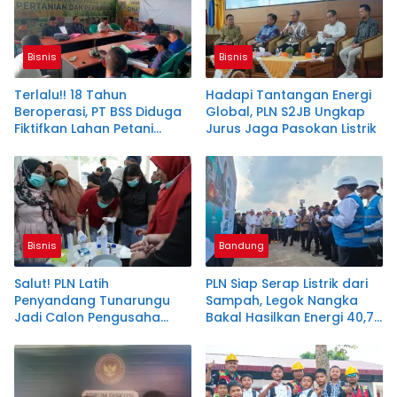
Bisnis
Bisnis
Terlalu!! 18 Tahun
Hadapi Tantangan Energi
Beroperasi, PT BSS Diduga
Global, PLN S2JB Ungkap
Fiktifkan Lahan Petani
Jurus Jaga Pasokan Listrik
Plasma Desa Aringin
Bisnis
Bandung
Salut! PLN Latih
PLN Siap Serap Listrik dari
Penyandang Tunarungu
Sampah, Legok Nangka
Jadi Calon Pengusaha
Bakal Hasilkan Energi 40,79
Sabun Handmade
MW!