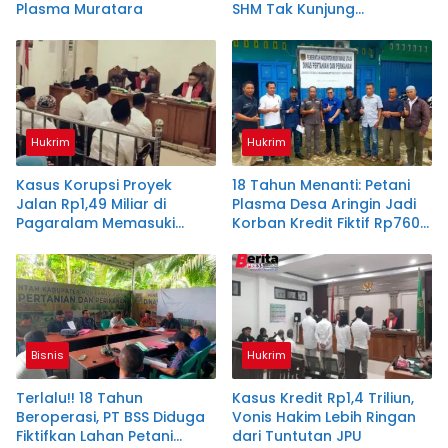
Plasma Muratara
SHM Tak Kunjung
Diserahkan
Hukrim
Hukrim
Kasus Korupsi Proyek
18 Tahun Menanti: Petani
Jalan Rp1,49 Miliar di
Plasma Desa Aringin Jadi
Pagaralam Memasuki
Korban Kredit Fiktif Rp760
Babak Akhir, Enam
M PT BSS
Terdakwa Dituntut 2,5
Tahun Penjara
Bisnis
Hukrim
Terlalu!! 18 Tahun
Kasus Kredit Rp1,4 Triliun,
Beroperasi, PT BSS Diduga
Vonis Hakim Lebih Ringan
Fiktifkan Lahan Petani
dari Tuntutan JPU