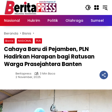
Langsung
ke
konten
Nasional
Hukrim
Politik
Olahraga
Sumsel
Beranda
Bisnis
Bisnis
NASIONAL
PLN
Cahaya Baru di Pejamben, PLN
Hadirkan Harapan bagi Ratusan
Warga Prasejahtera Banten
Beritapress
3 Min Baca
2 November, 2025