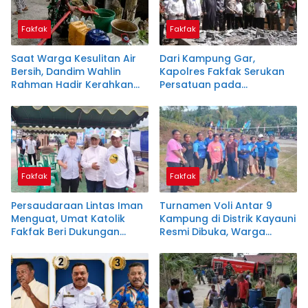
Fakfak
Fakfak
Saat Warga Kesulitan Air
Dari Kampung Gar,
Bersih, Dandim Wahlin
Kapolres Fakfak Serukan
Rahman Hadir Kerahkan
Persatuan pada
Personel Salurkan Bantuan
Peringatan 666 Tahun
Masuknya Islam di Tanah
Papua
Fakfak
Fakfak
Persaudaraan Lintas Iman
Turnamen Voli Antar 9
Menguat, Umat Katolik
Kampung di Distrik Kayauni
Fakfak Beri Dukungan
Resmi Dibuka, Warga
untuk Peringatan 666
Antusias Sambut HUT RI
Tahun Masuknya Islam di
ke-81
Tanah Papua