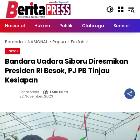
Langsung
ke
konten
Nasional
Hukrim
Politik
Olahraga
Sumsel
Beranda
NASIONAL
Papua
Fakfak
Fakfak
Bandara Uadara Siboru Diresmikan
Presiden RI Besok, PJ PB Tinjau
Kesiapan
Beritapress
1 Min Baca
22 November, 2023