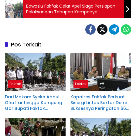
Bawaslu Fakfak Gelar Apel Siaga Persiapan
Pelaksanaan Tahapan Kampanye
Pos Terkait
Fakfak
Fakfak
Dari Makam Syekh Abdul
Kapolres Fakfak Perkuat
Ghaffar hingga Kampung
Sinergi Lintas Sektor Demi
Gar Bupati Fakfak
Suksesnya Peringatan 666
Teguhkan Semangat
Tahun Masuknya Islam
Persatuan Menyambut 666
Tahun Islam