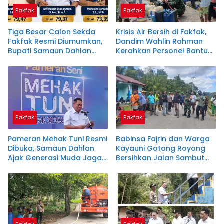
Fakfak
Fakfak
Tiga Besar Calon Sekda
Krisis Air Bersih di Fakfak,
Fakfak Resmi Diumumkan,
Dandim Wahlin Rahman
Bupati Samaun Dahlan
Kerahkan Personel Bantu
Siapkan Penentuan Akhir
Masyarakat
Fakfak
Fakfak
Pameran Mehak Tuni Resmi
Babinsa Fajrin dan Warga
Dibuka, Samaun Dahlan
Kayauni Gotong Royong
Ajak Generasi Muda Jaga
Bersihkan Jalan Sambut
Warisan Sejarah
Peringatan Masuknya
Islam di Tanah Papua