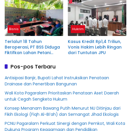
Terdakwa Dituntut 2,5
Tahun Penjara
Bisnis
Hukrim
Terlalu!! 18 Tahun
Kasus Kredit Rp1,4 Triliun,
Beroperasi, PT BSS Diduga
Vonis Hakim Lebih Ringan
Fiktifkan Lahan Petani
dari Tuntutan JPU
Plasma Desa Aringin
Pos-pos Terbaru
Antisipasi Banjir, Bupati Lahat Instruksikan Penataan
Drainase dan Penertiban Bangunan
Wali Kota Pagaralam Prioritaskan Penataan Aset Daerah
untuk Cegah Sengketa Hukum
Konsep Menanam Bawang Putih Menurut NU Ditinjau dari
Fikih Ekologi (Fiqh Al-Bi’ah) dan Semangat Jihad Ekologis
PCNU Pagaralam Perkuat Sinergi dengan Pemkot, Wali Kota
Dukung Program Keagamaan dan Pendidikan