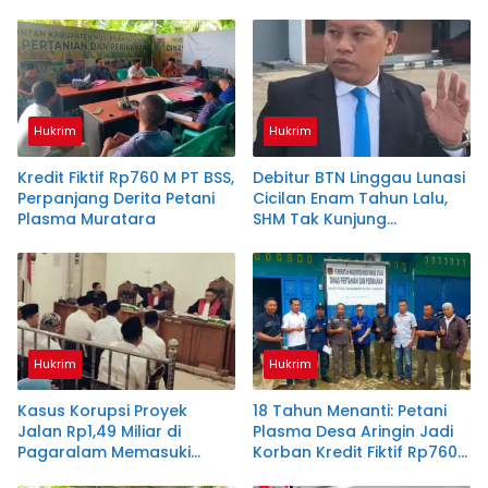
Hukrim
Hukrim
Kredit Fiktif Rp760 M PT BSS,
Debitur BTN Linggau Lunasi
Perpanjang Derita Petani
Cicilan Enam Tahun Lalu,
Plasma Muratara
SHM Tak Kunjung
Diserahkan
Hukrim
Hukrim
Kasus Korupsi Proyek
18 Tahun Menanti: Petani
Jalan Rp1,49 Miliar di
Plasma Desa Aringin Jadi
Pagaralam Memasuki
Korban Kredit Fiktif Rp760
Babak Akhir, Enam
M PT BSS