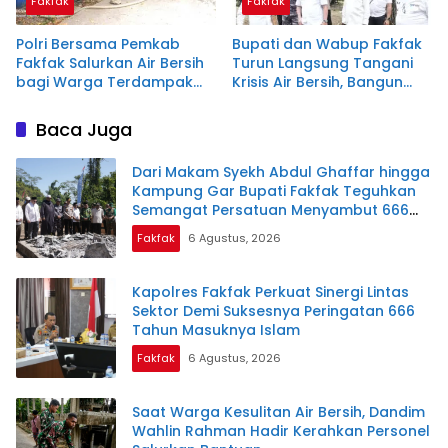
Fakfak
Fakfak
Polri Bersama Pemkab
Bupati dan Wabup Fakfak
Fakfak Salurkan Air Bersih
Turun Langsung Tangani
bagi Warga Terdampak
Krisis Air Bersih, Bangun
Kekeringan
Embung Darurat dan
Siagakan Distribusi Air
Baca Juga
Gratis
Dari Makam Syekh Abdul Ghaffar hingga
Kampung Gar Bupati Fakfak Teguhkan
Semangat Persatuan Menyambut 666
Tahun Islam
Fakfak
6 Agustus, 2026
Kapolres Fakfak Perkuat Sinergi Lintas
Sektor Demi Suksesnya Peringatan 666
Tahun Masuknya Islam
Fakfak
6 Agustus, 2026
Saat Warga Kesulitan Air Bersih, Dandim
Wahlin Rahman Hadir Kerahkan Personel