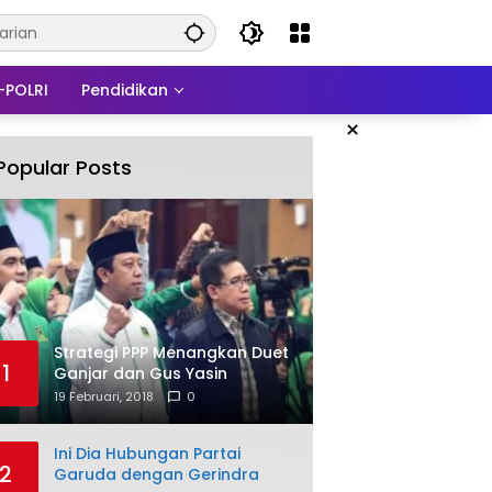
-POLRI
Pendidikan
×
Popular Posts
Strategi PPP Menangkan Duet
1
Ganjar dan Gus Yasin
19 Februari, 2018
0
Ini Dia Hubungan Partai
2
Garuda dengan Gerindra