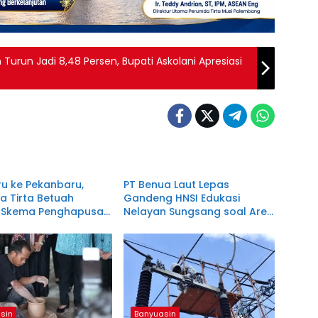
Turun Jadi 8,48 Persen, Bupati Askolani Apresiasi
sin
Banyuasin
iru ke Pekanbaru,
PT Benua Laut Lepas
a Tirta Betuah
Gandeng HNSI Edukasi
ri Skema Penghapusan
Nelayan Sungsang soal Area
g Pelanggan
Konsesi dan Alat Tangkap
sin
Banyuasin