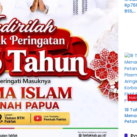
Rp76
BSS,
Perp
Derit
Plas
Mura
Hukr
18 Ta
Menan
Petan
Plas
Aring
Po