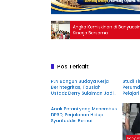
Angka Kemiskinan di Banyuasin 
Kinerja Bersama
Pos Terkait
Banyuasin
Banyua
PLN Bangun Budaya Kerja
Studi T
Berintegritas, Tausiah
Perumd
Ustadz Derry Sulaiman Jadi
Pelaja
Banyuasin
Sorotan
Piutan
Anak Petani yang Menembus
DPRD, Perjalanan Hidup
Syarifuddin Bernai
Banyua