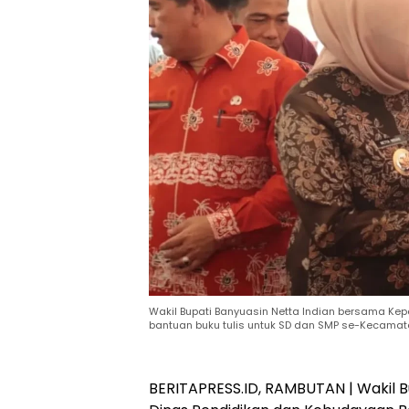
Wakil Bupati Banyuasin Netta Indian bersama K
bantuan buku tulis untuk SD dan SMP se-Kecamat
BERITAPRESS.ID, RAMBUTAN | Wakil B