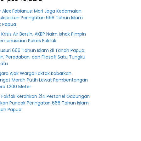
an
Fiktifkan
 Fiktif
Lahan Petani
r Alex Fabianus: Mari Jaga Kedamaian
0 M PT
Plasma Desa
ukseskan Peringatan 666 Tahun Islam
Aringin
k Papua
 Krisis Air Bersih, AKBP Naim Ishak Pimpin
Kemanusiaan Polres Fakfak
usuri 666 Tahun Islam di Tanah Papua:
ah, Peradaban, dan Filosofi Satu Tungku
Batu
agara Ajak Warga Fakfak Kobarkan
ngat Merah Putih Lewat Pembentangan
ra 1.200 Meter
s Fakfak Kerahkan 214 Personel Gabungan
an Puncak Peringatan 666 Tahun Islam
nah Papua