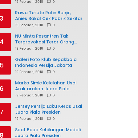
19 Februari, 2018
0
Rawa Terate Rutin Banjir,
3
Anies Bakal Cek Pabrik Sekitar
19 Februari, 2018
0
NU Minta Pesantren Tak
4
Terprovokasi Teror Orang
Gila
19 Februari, 2018
0
Galeri Foto Klub Sepakbola
5
Indonesia Persija Jakarta
19 Februari, 2018
0
Marko Simic Kelelahan Usai
6
Arak arakan Juara Piala
Presiden
19 Februari, 2018
0
Jersey Persija Laku Keras Usai
7
Juara Piala Presiden
19 Februari, 2018
0
Saat Bepe Kehilangan Medali
8
Juara Piala Presiden