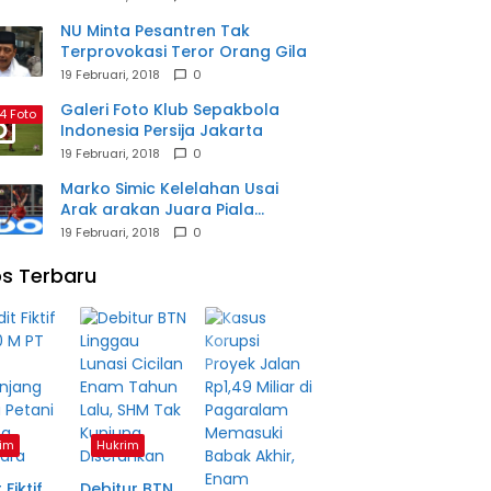
NU Minta Pesantren Tak
Terprovokasi Teror Orang Gila
19 Februari, 2018
0
Galeri Foto Klub Sepakbola
4 Foto
Indonesia Persija Jakarta
19 Februari, 2018
0
Marko Simic Kelelahan Usai
Arak arakan Juara Piala
Presiden
19 Februari, 2018
0
s Terbaru
im
Hukrim
 Fiktif
Debitur BTN