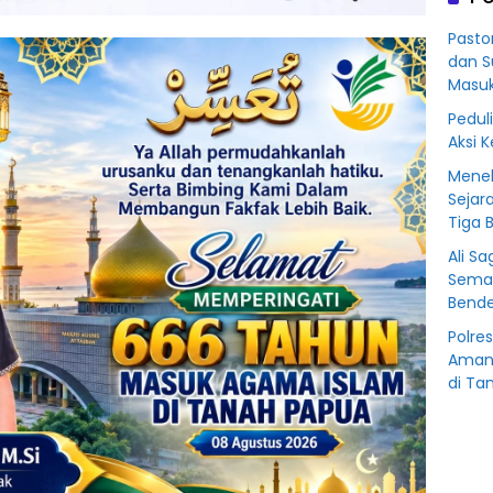
Korb
Kredit
Pasto
Rp76
dan S
BSS
Masu
Peduli
Aksi 
Menel
Sejar
Tiga 
Ali S
Sema
Bende
Polre
Amank
di Ta