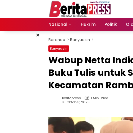
Langsung
ke
konten
Nasional
Hukrim
Politik
Ol
×
Beranda
Banyuasin
Banyuasin
Wabup Netta Indi
Buku Tulis untuk 
Kecamatan Ramb
Beritapress
1 Min Baca
16 Oktober, 2025