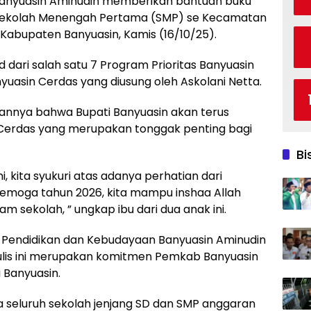
Banyuasin Aminudin memberikan bantuan buku
n Sekolah Menengah Pertama (SMP) se Kecamatan
Kabupaten Banyuasin, Kamis (16/10/25).
dari salah satu 7 Program Prioritas Banyuasin
nyuasin Cerdas yang diusung oleh Askolani Netta.
nya bahwa Bupati Banyuasin akan terus
erdas yang merupakan tonggak penting bagi
Bi
, kita syukuri atas adanya perhatian dari
emoga tahun 2026, kita mampu inshaa Allah
sekolah, ” ungkap ibu dari dua anak ini.
as Pendidikan dan Kebudayaan Banyuasin Aminudin
lis ini merupakan komitmen Pemkab Banyuasin
 Banyuasin.
a seluruh sekolah jenjang SD dan SMP anggaran