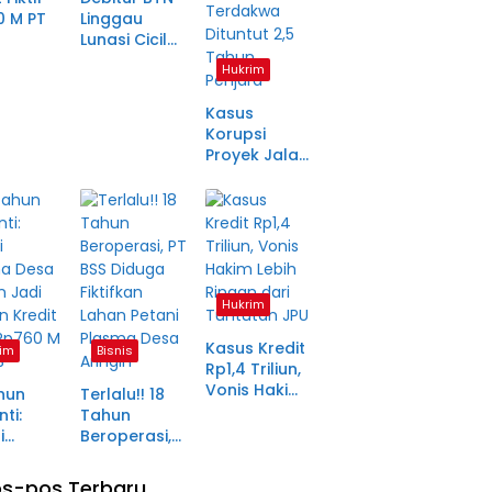
0 M PT
Linggau
Lunasi Cicilan
anjang
Enam Tahun
Hukrim
a Petani
Lalu, SHM Tak
ma
Kunjung
Kasus
tara
Diserahkan
Korupsi
Proyek Jalan
Rp1,49 Miliar
di
Pagaralam
Memasuki
Babak Akhir,
Enam
Terdakwa
Hukrim
Dituntut 2,5
Tahun
Kasus Kredit
im
Bisnis
Penjara
Rp1,4 Triliun,
Vonis Hakim
hun
Terlalu!! 18
Lebih Ringan
ti:
Tahun
dari
i
Beroperasi,
Tuntutan JPU
ma Desa
PT BSS
in Jadi
Diduga
s-pos Terbaru