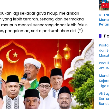
Plas
Hukr
Mura
bukan lagi sekadar gaya hidup, melainkan
18 Ta
n yang lebih terarah, tenang, dan bermakna.
Menan
Petan
 maupun mental, seseorang dapat lebih fokus
Plas
n, pengalaman, serta pertumbuhan diri. (*)
Aring
Po
Korb
Kredit
Pasto
Rp76
dan S
BSS
Masu
Peduli
Aksi 
Menel
Sejar
Tiga 
Ali S
Sema
Bende