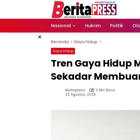
Langsung
ke
konten
Nasional
Hukrim
Politik
Ol
×
Beranda
Gaya Hidup
Gaya Hidup
Tren Gaya Hidup Mi
Sekadar Membua
Beritapress
2 Min Baca
23 Agustus, 2025