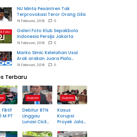
NU Minta Pesantren Tak
Terprovokasi Teror Orang Gila
19 Februari, 2018
0
Galeri Foto Klub Sepakbola
4 Foto
Indonesia Persija Jakarta
19 Februari, 2018
0
Marko Simic Kelelahan Usai
Arak arakan Juara Piala
Presiden
19 Februari, 2018
0
s Terbaru
im
Hukrim
Hukrim
 Fiktif
Debitur BTN
Kasus
0 M PT
Linggau
Korupsi
Lunasi Cicilan
Proyek Jalan
anjang
Enam Tahun
Rp1,49 Miliar
a Petani
Lalu, SHM Tak
di