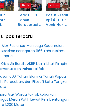
ma
Kunjung
Pagaralam
im
Bisnis
Hukrim
tara
Diserahkan
Memasuki
Babak Akhir,
hun
Terlalu!! 18
Kasus Kredit
Enam
ti:
Tahun
Rp1,4 Triliun,
Terdakwa
i
Beroperasi,
Vonis Hakim
Dituntut 2,5
ma Desa
PT BSS
Lebih Ringan
Tahun
in Jadi
Diduga
dari
Penjara
s-pos Terbaru
an
Fiktifkan
Tuntutan JPU
 Fiktif
Lahan Petani
r Alex Fabianus: Mari Jaga Kedamaian
0 M PT
Plasma Desa
ukseskan Peringatan 666 Tahun Islam
Aringin
k Papua
 Krisis Air Bersih, AKBP Naim Ishak Pimpin
Kemanusiaan Polres Fakfak
usuri 666 Tahun Islam di Tanah Papua:
ah, Peradaban, dan Filosofi Satu Tungku
Batu
agara Ajak Warga Fakfak Kobarkan
ngat Merah Putih Lewat Pembentangan
ra 1.200 Meter