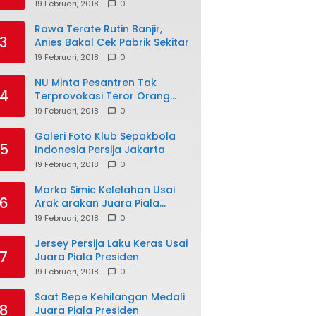
19 Februari, 2018
0
Rawa Terate Rutin Banjir,
3
Anies Bakal Cek Pabrik Sekitar
19 Februari, 2018
0
NU Minta Pesantren Tak
4
Terprovokasi Teror Orang
Gila
19 Februari, 2018
0
Galeri Foto Klub Sepakbola
5
Indonesia Persija Jakarta
19 Februari, 2018
0
Marko Simic Kelelahan Usai
6
Arak arakan Juara Piala
Presiden
19 Februari, 2018
0
Jersey Persija Laku Keras Usai
7
Juara Piala Presiden
19 Februari, 2018
0
Saat Bepe Kehilangan Medali
8
Juara Piala Presiden