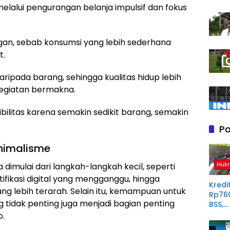
elalui pengurangan belanja impulsif dan fokus
gan, sebab konsumsi yang lebih sederhana
t.
pada barang, sehingga kualitas hidup lebih
kegiatan bermakna.
ilitas karena semakin sedikit barang, semakin
Po
nimalisme
Hukr
 dimulai dari langkah-langkah kecil, seperti
tifikasi digital yang mengganggu, hingga
Kredit
 lebih terarah. Selain itu, kemampuan untuk
Rp76
 tidak penting juga menjadi bagian penting
BSS,
Perp
p.
Derit