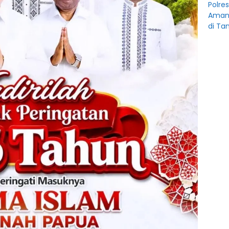
Polre
Amank
di Ta