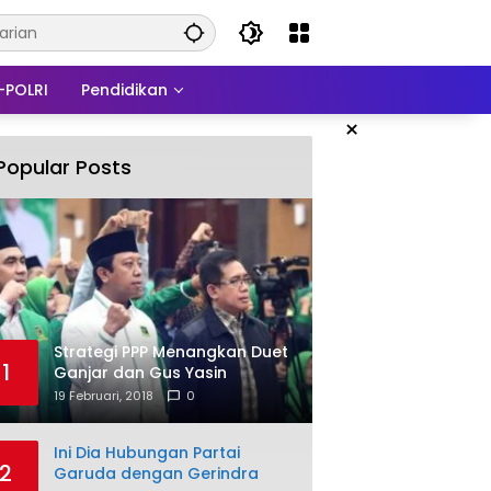
-POLRI
Pendidikan
×
Popular Posts
Strategi PPP Menangkan Duet
1
Ganjar dan Gus Yasin
19 Februari, 2018
0
Ini Dia Hubungan Partai
2
Garuda dengan Gerindra