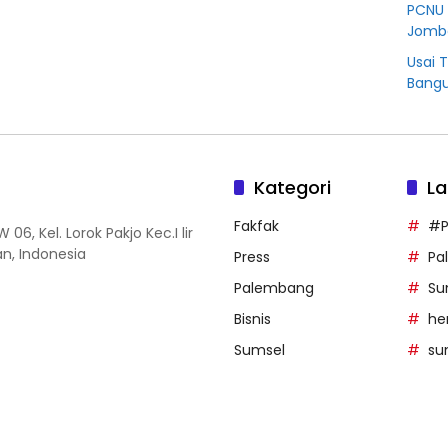
PCNU 
Jomb
Usai 
Bangu
Kategori
La
Fakfak
#P
06, Kel. Lorok Pakjo Kec.I lir
n, Indonesia
Press
Pa
Palembang
Su
Bisnis
he
Sumsel
su