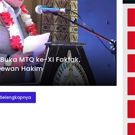
Buka MTQ ke-XI Fakfak,
 Dewan Hakim
Selengkapnya