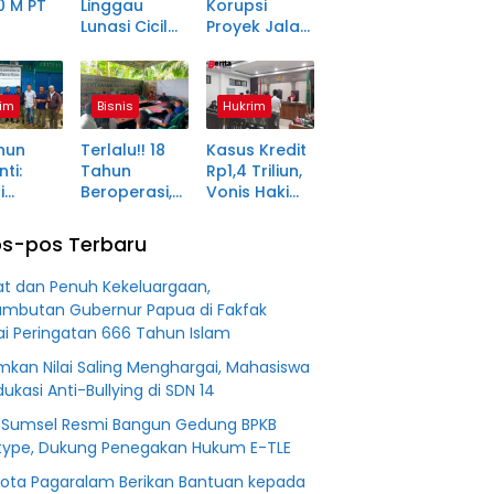
0 M PT
Linggau
Korupsi
Lunasi Cicilan
Proyek Jalan
anjang
Enam Tahun
Rp1,49 Miliar
a Petani
Lalu, SHM Tak
di
ma
Kunjung
Pagaralam
im
Bisnis
Hukrim
tara
Diserahkan
Memasuki
Babak Akhir,
hun
Terlalu!! 18
Kasus Kredit
Enam
ti:
Tahun
Rp1,4 Triliun,
Terdakwa
i
Beroperasi,
Vonis Hakim
Dituntut 2,5
ma Desa
PT BSS
Lebih Ringan
Tahun
in Jadi
Diduga
dari
Penjara
s-pos Terbaru
an
Fiktifkan
Tuntutan JPU
 Fiktif
Lahan Petani
t dan Penuh Kekeluargaan,
0 M PT
Plasma Desa
mbutan Gubernur Papua di Fakfak
Aringin
i Peringatan 666 Tahun Islam
kan Nilai Saling Menghargai, Mahasiswa
ukasi Anti-Bullying di SDN 14
 Sumsel Resmi Bangun Gedung BPKB
type, Dukung Penegakan Hukum E-TLE
Kota Pagaralam Berikan Bantuan kepada