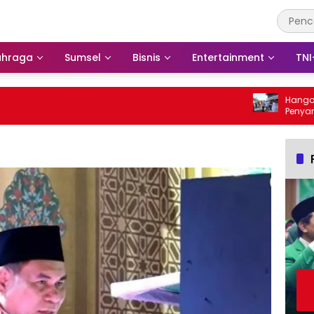
ahraga
Sumsel
Bisnis
Entertainment
TNI
Hangat dan Pen
Penyambutan Gu
Warnai Peringat