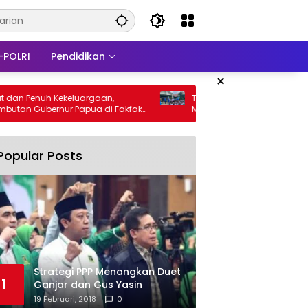
-POLRI
Pendidikan
×
uh Kekeluargaan,
Tanamkan Nilai Saling Menghargai,
bernur Papua di Fakfak
Mahasiswa KKN Edukasi Anti-Bullying
an 666 Tahun Islam
SDN 14
Popular Posts
Strategi PPP Menangkan Duet
1
Ganjar dan Gus Yasin
19 Februari, 2018
0