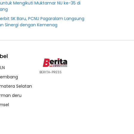
untuk Mengikuti Muktamar NU ke-35 di
ang
Terbit SK Baru, PCNU Pagaralam Langsung
n Sinergi dengan Kemenag
bel
LN
BERITA-PRESS
lembang
matera Selatan
rman deru
msel