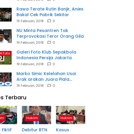
Rawa Terate Rutin Banjir, Anies
Bakal Cek Pabrik Sekitar
19 Februari, 2018
0
NU Minta Pesantren Tak
Terprovokasi Teror Orang Gila
19 Februari, 2018
0
Galeri Foto Klub Sepakbola
4 Foto
Indonesia Persija Jakarta
19 Februari, 2018
0
Marko Simic Kelelahan Usai
Arak arakan Juara Piala
Presiden
19 Februari, 2018
0
s Terbaru
im
Hukrim
Hukrim
 Fiktif
Debitur BTN
Kasus