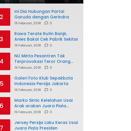
Ini Dia Hubungan Partai
2
Garuda dengan Gerindra
19 Februari, 2018
0
Rawa Terate Rutin Banjir,
3
Anies Bakal Cek Pabrik Sekitar
19 Februari, 2018
0
NU Minta Pesantren Tak
4
Terprovokasi Teror Orang
Gila
19 Februari, 2018
0
Galeri Foto Klub Sepakbola
5
Indonesia Persija Jakarta
19 Februari, 2018
0
Marko Simic Kelelahan Usai
6
Arak arakan Juara Piala
Presiden
19 Februari, 2018
0
Jersey Persija Laku Keras Usai
7
Juara Piala Presiden