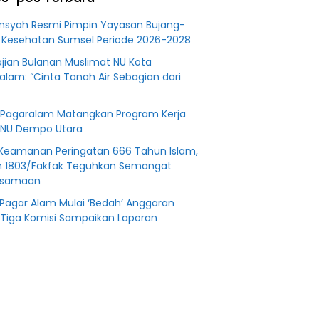
an
Fiktifkan
 Fiktif
Lahan Petani
nsyah Resmi Pimpin Yayasan Bujang-
0 M PT
Plasma Desa
 Kesehatan Sumsel Periode 2026-2028
Aringin
jian Bulanan Muslimat NU Kota
alam: “Cinta Tanah Air Sebagian dari
Pagaralam Matangkan Program Kerja
NU Dempo Utara
Keamanan Peringatan 666 Tahun Islam,
 1803/Fakfak Teguhkan Semangat
rsamaan
Pagar Alam Mulai ‘Bedah’ Anggaran
 Tiga Komisi Sampaikan Laporan