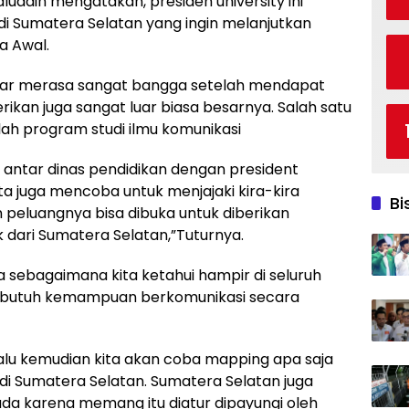
luddin mengatakan, presiden university ini
 Sumatera Selatan yang ingin melanjutkan
a Awal.
ar merasa sangat bangga setelah mendapat
ikan juga sangat luar biasa besarnya. Salah satu
ah program studi ilmu komunikasi
 antar dinas pendidikan dengan president
kita juga mencoba untuk menjajaki kira-kira
Bi
 peluangnya bisa dibuka untuk diberikan
dari Sumatera Selatan,”Tuturnya.
a sebagaimana kita ketahui hampir di seluruh
an butuh kemampuan berkomunikasi secara
lalu kemudian kita akan coba mapping apa saja
i Sumatera Selatan. Sumatera Selatan juga
ada karena memang itu diatur dipayungi oleh