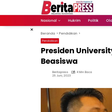
Langsung
ke
konten
Nasional
Hukrim
Politik
Ol
×
Beranda
Pendidikan
Pendidikan
Presiden Universi
Beasiswa
Beritapress
4 Min Baca
25 Juni, 2023