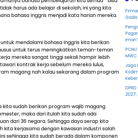
namanya bahasa pembelajaran kita semua ” bisa
Korb
tidak harus ada belajar di sekolah, ini yang kita
Kredit
Firma
Rp76
 mana bahasa Inggris menjadi kata harian mereka.
Gadis
BSS
Penga
Pagar
Iman”
 untuk mendalami bahasa Inggris kita berikan
PCNU 
khusus untuk terus meningkatkan teman-teman
MWC 
rja mereka sangat tinggi sekali hampir lebih
tawari kontrak kerja sebelum mereka lulus,
Jaga 
gram magang nah kalau sekarang dalam program
Kodim
Kebe
DPRD 
2027,
a kita sudah berikan program wajib magang
ester, maka dari itulah kita sudah ada
juan dari 36 negara. Sehingga daya serap kita
ebih kita kerjasama dengan kawasan industri salah
a ini sehingga kita sudah berada dalam komponen