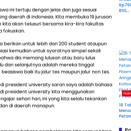
Rp76
swa ini tertuju dengan jelas dan juga sesuai
BSS,
Perp
g daerah di Indonesia. Kita membuka 19 jurusan
Derit
an kita akan telusuri bersama kira-kira fakultas
Plas
a fokuskan.
Mura
ta berikan untuk lebih dari 200 student ataupun
iasi kemudian untuk syaratnya simpel sekali
ahwa dia memang lulusan atau baru lulus
lu dan selanjutnya adalah mereka tinggal
beasiswa baik itu jalur tes maupun jalur non tes.
i president university saran saya adalah bahasa
di president university kita menggunakan
Hukr
ajar sehari hari, ini yang kita selalu tekankan
18 Ta
an di daerah manapun.
Menan
Petan
Plas
Aring
Po