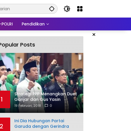
-POLRI
Pendidikan
×
Popular Posts
Strategi PPP Menangkan Duet
1
Ganjar dan Gus Yasin
19 Februari, 2018
0
Ini Dia Hubungan Partai
2
Garuda dengan Gerindra