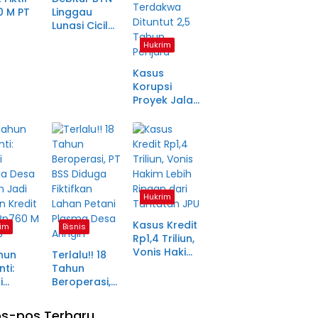
0 M PT
Linggau
Lunasi Cicilan
anjang
Enam Tahun
Hukrim
a Petani
Lalu, SHM Tak
ma
Kunjung
Kasus
tara
Diserahkan
Korupsi
Proyek Jalan
Rp1,49 Miliar
di
Pagaralam
Memasuki
Babak Akhir,
Enam
Terdakwa
Hukrim
Dituntut 2,5
Tahun
Kasus Kredit
im
Bisnis
Penjara
Rp1,4 Triliun,
Vonis Hakim
hun
Terlalu!! 18
Lebih Ringan
ti:
Tahun
dari
i
Beroperasi,
Tuntutan JPU
ma Desa
PT BSS
in Jadi
Diduga
s-pos Terbaru