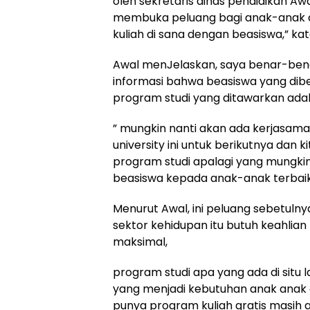
oleh sekretaris dinas pendidikan Awa
membuka peluang bagi anak-anak di
kuliah di sana dengan beasiswa,” kat
Awal menJelaskan, saya benar-ben
informasi bahwa beasiswa yang diber
program studi yang ditawarkan adal
” mungkin nanti akan ada kerjasama
university ini untuk berikutnya dan 
program studi apalagi yang mungkin
beasiswa kepada anak-anak terbaik 
Menurut Awal, ini peluang sebetulny
sektor kehidupan itu butuh keahli
maksimal,
program studi apa yang ada di situ 
yang menjadi kebutuhan anak anak d
punya program kuliah gratis masih 