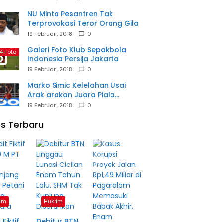
NU Minta Pesantren Tak
Terprovokasi Teror Orang Gila
19 Februari, 2018
0
Galeri Foto Klub Sepakbola
4 Foto
Indonesia Persija Jakarta
19 Februari, 2018
0
Marko Simic Kelelahan Usai
Arak arakan Juara Piala
Presiden
19 Februari, 2018
0
s Terbaru
im
Hukrim
 Fiktif
Debitur BTN