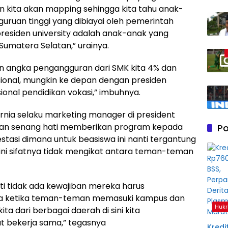
 kita akan mapping sehingga kita tahu anak-
uruan tinggi yang dibiayai oleh pemerintah
presiden university adalah anak-anak yang
Sumatera Selatan,” urainya.
an angka pengangguran dari SMK kita 4% dan
asional, mungkin ke depan dengan presiden
onal pendidikan vokasi,” imbuhnya.
nia selaku marketing manager di president
ngan senang hati memberikan program kepada
Po
stasi dimana untuk beasiswa ini nanti tergantung
ini sifatnya tidak mengikat antara teman-teman
ti tidak ada kewajiban mereka harus
kita ketika teman-teman memasuki kampus dan
Hukr
ita dari berbagai daerah di sini kita
 bekerja sama,” tegasnya
Kredit