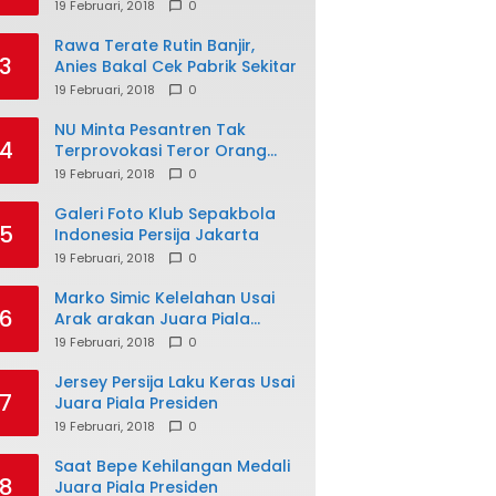
19 Februari, 2018
0
Rawa Terate Rutin Banjir,
3
Anies Bakal Cek Pabrik Sekitar
19 Februari, 2018
0
NU Minta Pesantren Tak
4
Terprovokasi Teror Orang
Gila
19 Februari, 2018
0
Galeri Foto Klub Sepakbola
5
Indonesia Persija Jakarta
19 Februari, 2018
0
Marko Simic Kelelahan Usai
6
Arak arakan Juara Piala
Presiden
19 Februari, 2018
0
Jersey Persija Laku Keras Usai
7
Juara Piala Presiden
19 Februari, 2018
0
Saat Bepe Kehilangan Medali
8
Juara Piala Presiden